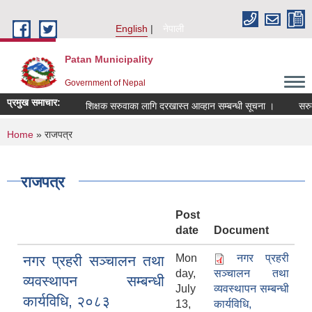
Skip to main content
English
नेपाली
Patan Municipality
Government of Nepal
प्रमुख समाचार:
शिक्षक सरुवाका लागि दरखास्त आव्हान सम्बन्धी सूचना ।
सरुवा सहमति
You are here
Home
» राजपत्र
राजपत्र
Post
date
Document
Mon
नगर प्रहरी
नगर प्रहरी सञ्‍चालन तथा
day,
सञ्‍चालन तथा
व्यवस्थापन सम्बन्धी
July
व्यवस्थापन सम्बन्धी
कार्यविधि, २०८३
13,
कार्यविधि,