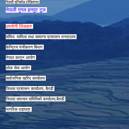
नेपाली युनिकाेड ट्रेडिसनल
नेपाली गुगल इनपुट टुल
उपयाेगी लिंकहरु
संघिय मामिला तथा सामान्य प्रशासन मन्त्रालय
केन्द्रिय पंजीकरण बिभाग
नेपाल कानुन आयाेग
लाेक सेवा आयाेग
सार्वजनिक खरिद कार्यालय
जिल्ला प्रशासन कार्यालय, बैतडी
जिल्ला समन्वय समितिको कार्यालय,बैतडी
नागरिक वडापत्र