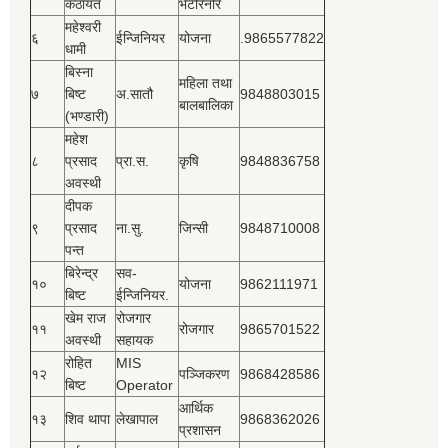
कठायत
भेटेरिनरि
महेश्‍वरी
६
ईन्जिनियर
योजना
.9865577822
धामी
बिस्‍ना
महिला तथा
७
बिष्‍ट
अ.सातौ
9848803015
बालबालिका
(भण्डारी)
महेश
८
प्रसाद
प्रा.स.
कृषि
9848836758
अवस्थी
दीपक
९
प्रसाद
ना.सु.
जिन्सी
9848710008
पन्त
बिरेन्द्र
सव-
१०
योजना
9862111971
बिष्‍ट
ईन्जिनियर.
खेम राज
रोजगार
११
रोजगार
9865701522
अवस्थी
सहायक
रोहित
MIS
१२
पञ्‍जिकरण
9868428586
बिष्‍ट
Operator
आर्थिक
१३
शिव थापा
लेखापाल
9868362026
प्रशासन