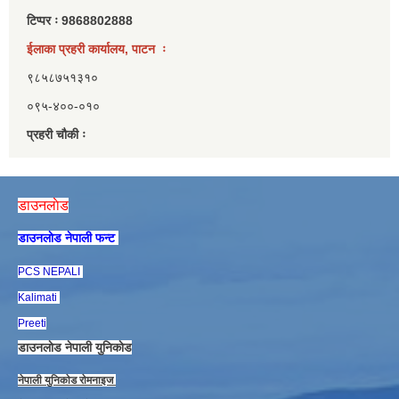
टिप्पर ः 9868802888
ईलाका प्रहरी कार्यालय, पाटन ः
९८५८७५१३१०
०९५-४००-०१०
प्रहरी चौकी ः
डाउनलाेड
डाउनलाेड नेपाली फन्ट
PCS NEPALI
Kalimati
Preeti
डाउनलाेड नेपाली युनिकाेड
नेपाली युनिकाेड राेमनाइज