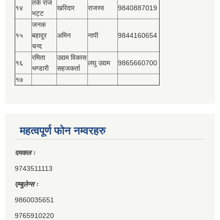
तर्क राज
१४
खरिदार
राजस्‍व
9840887019
भट्ट
जनक
१५
बहादुर
अमिन
नापी
9844160654
चन्द
रमिता
उद्यम विकास
१६
लघु उद्यम
9865660700
भण्डारी
सहजकर्ता
१७
महत्वपूर्ण फोन नम्वरहरु
दमकल ः
9743511113
एम्बुलेन्स ः
9860035651
9765910220