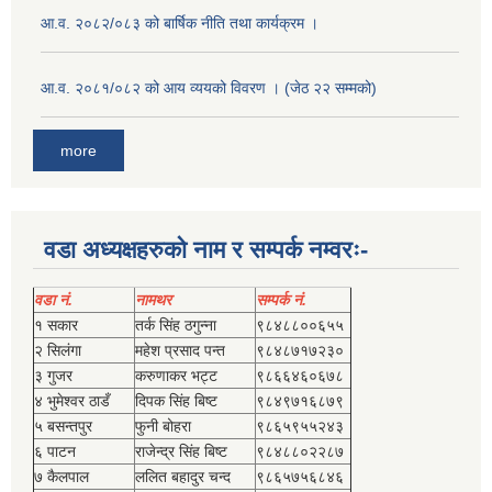
आ.व. २०८२/०८३ को बार्षिक नीति तथा कार्यक्रम ।
आ.व. २०८१/०८२ को आय व्ययको विवरण । (जेठ २२ सम्मको)
more
वडा अध्यक्षहरुको नाम र सम्पर्क नम्वरः-
वडा नं.
नामथर
सम्पर्क नं.
१ सकार
तर्क सिंह ठगुन्‍ना
९८४८८००६५५
२ सिलंगा
महेश प्रसाद पन्त
९८४८७१७२३०
३ गुजर
करुणाकर भट्ट
९८६६४६०६७८
४ भुमेश्‍वर ठाडँ
दिपक सिंह बिष्‍ट
९८४९७१६८७९
५ बसन्तपुर
फुनी बोहरा
९८६५९५५२४३
६ पाटन
राजेन्द्र सिंह बिष्‍ट
९८४८८०२२८७
७ कैलपाल
ललित बहादुर चन्द
९८६५७५६८४६