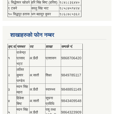
८ सिद्धेश्‍वर खोडपे
हरि सिंह बिष्‍ट (हरिश)
९८४८८३६४४०
९ टकरे
कालु सिंह भाट
९८५८७५१४२४
१० सिद्धपुर हतास
धन बहादुर कुवर
९८६८७८५३६२
शाखाहरुको फोन नम्बर
क्र.सं.
नामथर
पद
शाखा
सम्‍पर्क नं.
राजेन्द्र
१
प्रसाद
अ.छैठौ
प्रशासन
9868706420
भट्ट
ललित
२
कुमार
अ.सातौ
शिक्षा
9849785117
पाण्डेय
मदन सिंह
३
अ.छैठौ
स्वास्थ्य
9848851149
महरा
हिकेश
सूचना
४
अ.सातौ
9843409548
बिष्‍ट
प्रविधि
मदन सिंह
पशु तथा
५
अ.छैठौ
9864323909