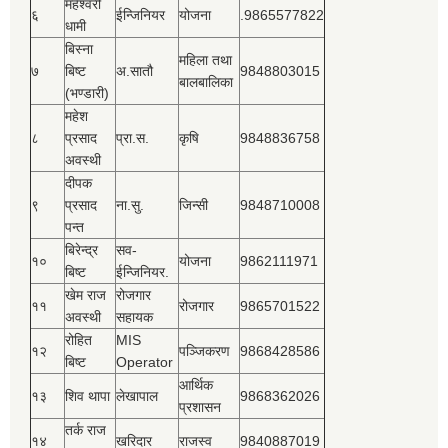
महेश्‍वरी
६
ईन्जिनियर
योजना
.9865577822
धामी
बिस्‍ना
महिला तथा
७
बिष्‍ट
अ.सातौ
9848803015
बालबालिका
(भण्डारी)
महेश
८
प्रसाद
प्रा.स.
कृषि
9848836758
अवस्थी
दीपक
९
प्रसाद
ना.सु.
जिन्सी
9848710008
पन्त
बिरेन्द्र
सव-
१०
योजना
9862111971
बिष्‍ट
ईन्जिनियर.
खेम राज
रोजगार
११
रोजगार
9865701522
अवस्थी
सहायक
रोहित
MIS
१२
पञ्‍जिकरण
9868428586
बिष्‍ट
Operator
आर्थिक
१३
शिव थापा
लेखापाल
9868362026
प्रशासन
तर्क राज
१४
खरिदार
राजस्‍व
9840887019