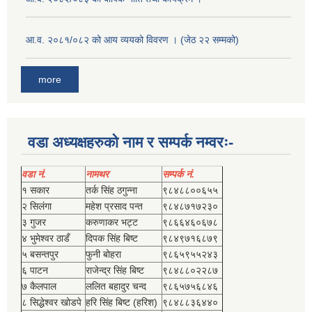
आ.व. २०८१/०८२ को आय व्ययको विवरण । (जेठ २२ सम्मको)
more
वडा अध्यक्षहरुको नाम र सम्पर्क नम्वरः-
वडा नं.
नामथर
सम्पर्क नं.
१ सकार
तर्क सिंह ठगुन्‍ना
९८४८८००६५५
२ सिलंगा
महेश प्रसाद पन्त
९८४८७१७२३०
३ गुजर
करुणाकर भट्ट
९८६६४६०६७८
४ भुमेश्‍वर ठाडँ
दिपक सिंह बिष्‍ट
९८४९७१६८७९
५ बसन्तपुर
फुनी बोहरा
९८६५९५५२४३
६ पाटन
राजेन्द्र सिंह बिष्‍ट
९८४८८०२२८७
७ कैलपाल
ललित बहादुर चन्द
९८६५७५६८४६
८ सिद्धेश्‍वर खोडपे
हरि सिंह बिष्‍ट (हरिश)
९८४८८३६४४०