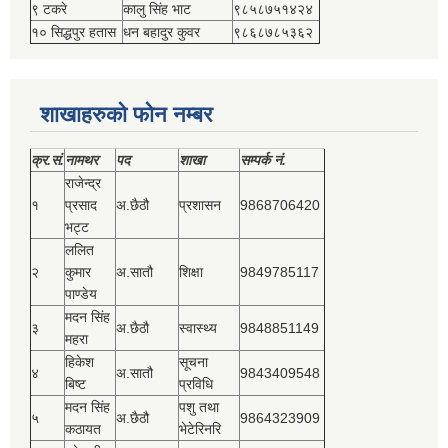
९ टकरे
कालु सिंह भाट
९८५८७५१४२४
१० सिद्धपुर हतास
धन बहादुर कुवर
९८६८७८५३६२
शाखाहरुको फोन नम्बर
क्र.सं.
नामथर
पद
शाखा
सम्‍पर्क नं.
राजेन्द्र
१
प्रसाद
अ.छैठौ
प्रशासन
9868706420
भट्ट
ललित
२
कुमार
अ.सातौ
शिक्षा
9849785117
पाण्डेय
मदन सिंह
३
अ.छैठौ
स्वास्थ्य
9848851149
महरा
हिकेश
सूचना
४
अ.सातौ
9843409548
बिष्‍ट
प्रविधि
मदन सिंह
पशु तथा
५
अ.छैठौ
9864323909
कठायत
भेटेरिनरि