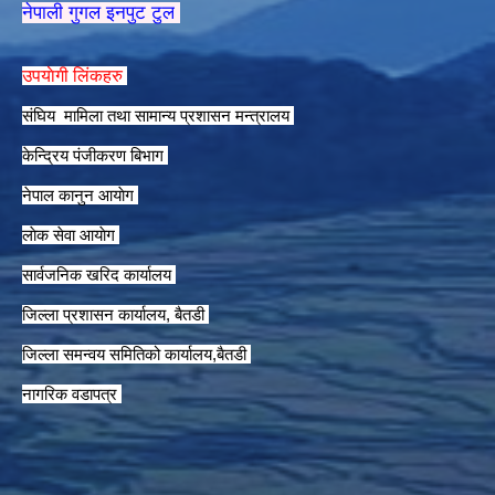
नेपाली गुगल इनपुट टुल
उपयाेगी लिंकहरु
संघिय मामिला तथा सामान्य प्रशासन मन्त्रालय
केन्द्रिय पंजीकरण बिभाग
नेपाल कानुन आयाेग
लाेक सेवा आयाेग
सार्वजनिक खरिद कार्यालय
जिल्ला प्रशासन कार्यालय, बैतडी
जिल्ला समन्वय समितिको कार्यालय,बैतडी
नागरिक वडापत्र