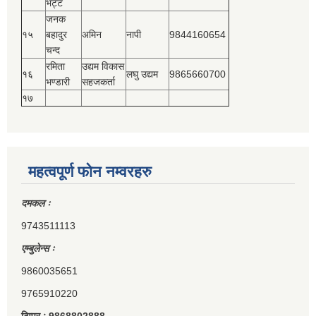
भट्ट
जनक
१५
बहादुर
अमिन
नापी
9844160654
चन्द
रमिता
उद्यम विकास
१६
लघु उद्यम
9865660700
भण्डारी
सहजकर्ता
१७
महत्वपूर्ण फोन नम्वरहरु
दमकल ः
9743511113
एम्बुलेन्स ः
9860035651
9765910220
टिप्पर ः 9868802888