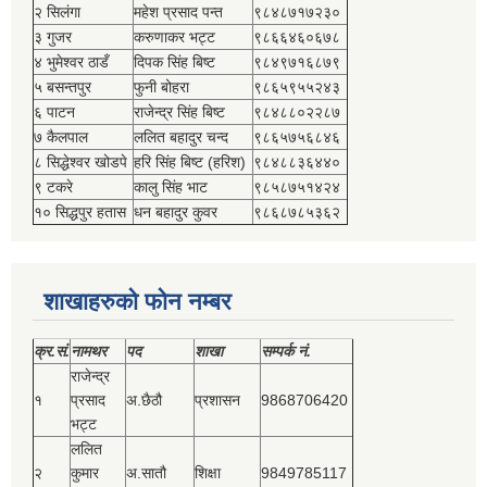
२ सिलंगा
महेश प्रसाद पन्त
९८४८७१७२३०
३ गुजर
करुणाकर भट्ट
९८६६४६०६७८
४ भुमेश्‍वर ठाडँ
दिपक सिंह बिष्‍ट
९८४९७१६८७९
५ बसन्तपुर
फुनी बोहरा
९८६५९५५२४३
६ पाटन
राजेन्द्र सिंह बिष्‍ट
९८४८८०२२८७
७ कैलपाल
ललित बहादुर चन्द
९८६५७५६८४६
८ सिद्धेश्‍वर खोडपे
हरि सिंह बिष्‍ट (हरिश)
९८४८८३६४४०
९ टकरे
कालु सिंह भाट
९८५८७५१४२४
१० सिद्धपुर हतास
धन बहादुर कुवर
९८६८७८५३६२
शाखाहरुको फोन नम्बर
क्र.सं.
नामथर
पद
शाखा
सम्‍पर्क नं.
राजेन्द्र
१
प्रसाद
अ.छैठौ
प्रशासन
9868706420
भट्ट
ललित
२
कुमार
अ.सातौ
शिक्षा
9849785117