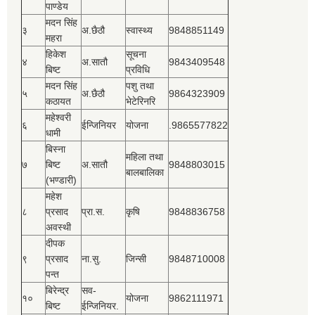
पाण्डेय
मदन सिंह
३
अ.छैठौ
स्वास्थ्य
9848851149
महरा
हिकेश
सूचना
४
अ.सातौ
9843409548
बिष्‍ट
प्रविधि
मदन सिंह
पशु तथा
५
अ.छैठौ
9864323909
कठायत
भेटेरिनरि
महेश्‍वरी
६
ईन्जिनियर
योजना
.9865577822
धामी
बिस्‍ना
महिला तथा
७
बिष्‍ट
अ.सातौ
9848803015
बालबालिका
(भण्डारी)
महेश
८
प्रसाद
प्रा.स.
कृषि
9848836758
अवस्थी
दीपक
९
प्रसाद
ना.सु.
जिन्सी
9848710008
पन्त
बिरेन्द्र
सव-
१०
योजना
9862111971
बिष्‍ट
ईन्जिनियर.