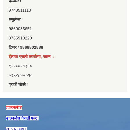
दमकल ः
9743511113
एम्बुलेन्स ः
9860035651
9765910220
टिप्पर ः 9868802888
ईलाका प्रहरी कार्यालय, पाटन ः
९८५८७५१३१०
०९५-४००-०१०
प्रहरी चौकी ः
डाउनलाेड
डाउनलाेड नेपाली फन्ट
PCS NEPALI