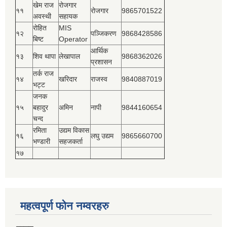
खेम राज
रोजगार
११
रोजगार
9865701522
अवस्थी
सहायक
रोहित
MIS
१२
पञ्‍जिकरण
9868428586
बिष्‍ट
Operator
आर्थिक
१३
शिव थापा
लेखापाल
9868362026
प्रशासन
तर्क राज
१४
खरिदार
राजस्‍व
9840887019
भट्ट
जनक
१५
बहादुर
अमिन
नापी
9844160654
चन्द
रमिता
उद्यम विकास
१६
लघु उद्यम
9865660700
भण्डारी
सहजकर्ता
१७
महत्वपूर्ण फोन नम्वरहरु