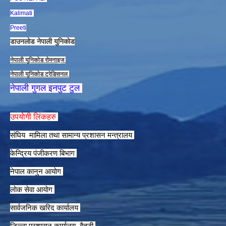
Kalimati
Preeti
डाउनलाेड नेपाली युनिकाेड
नेपाली युनिकाेड राेमनाइज
नेपाली युनिकाेड ट्रेडिसनल
नेपाली गुगल इनपुट टुल
उपयाेगी लिंकहरु
संघिय मामिला तथा सामान्य प्रशासन मन्त्रालय
केन्द्रिय पंजीकरण बिभाग
नेपाल कानुन आयाेग
लाेक सेवा आयाेग
सार्वजनिक खरिद कार्यालय
जिल्ला प्रशासन कार्यालय, बैतडी