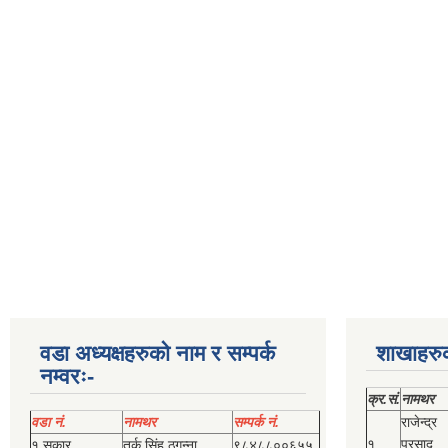
वडा अध्यक्षहरुको नाम र सम्पर्क
शाखाहरु
नम्वरः-
क्र.सं.
नामथर
वडा नं.
नामथर
सम्पर्क नं.
राजेन्द्र
१
प्रसाद
१ सकार
तर्क सिंह ठगुन्‍ना
९८४८८००६५५