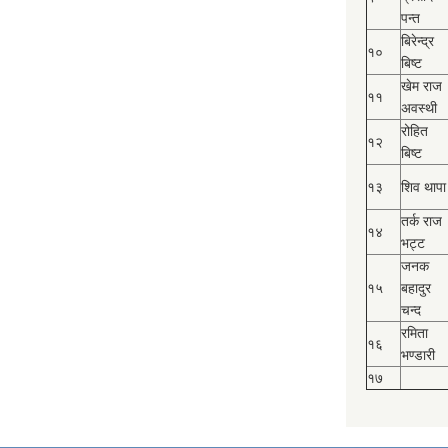
पन्त
बिरेन्द्र
१०
बिष्‍ट
खेम राज
११
अवस्थी
रोहित
१२
बिष्‍ट
१३
शिव थापा
तर्क राज
१४
भट्ट
जनक
१५
बहादुर
चन्द
रमिता
१६
भण्डारी
१७