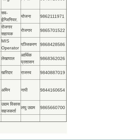
सव-
योजना
9862111971
ईन्जिनियर.
रोजगार
रोजगार
9865701522
सहायक
MIS
पञ्‍जिकरण
9868428586
Operator
आर्थिक
लेखापाल
9868362026
प्रशासन
खरिदार
राजस्‍व
9840887019
अमिन
नापी
9844160654
उद्यम विकास
लघु उद्यम
9865660700
सहजकर्ता