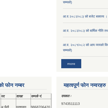
सम्मको)
आ.व.२०८२/०८३ को बजेट बक्तव्य ।
आ.व. २०८२/०८३ को बार्षिक नीति तथा
आ.व. २०८१/०८२ को आय व्ययको वि
सम्मको)
more
को फोन नम्बर
महत्वपूर्ण फोन नम्वरहरु
दमकल ः
पद
शाखा
सम्‍पर्क नं.
9743511113
अ.छैठौ
प्रशासन
9868706420