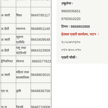
एम्बुलेन्स ः
9860035651
अ.सातौ
शिक्षा
9849785117
9765910220
टिप्पर ः 9868802888
अ.छैठौ
स्वास्थ्य
9848851149
ईलाका प्रहरी कार्यालय, पाटन ः
सूचना
अ.सातौ
9843409548
९८५८७५१३१०
प्रविधि
पशु तथा
०९५-४००-०१०
अ.छैठौ
9864323909
भेटेरिनरि
प्रहरी चौकी ः
ईन्जिनियर
योजना
.9865577822
महिला तथा
अ.सातौ
9848803015
बालबालिका
प्रा.स.
कृषि
9848836758
ना.सु.
जिन्सी
9848710008