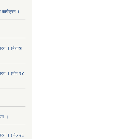
 कार्यक्रम ।
वरण । (बैशाख
वरण । (पौष २४
वरण ।
वरण । (जेठ २६