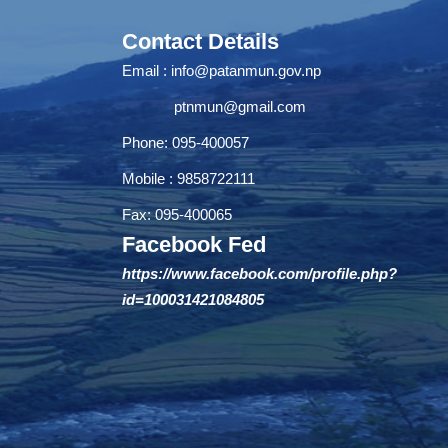
Contact Details
Email :
info@patanmun.gov.np
ptnmun@gmail.com
Phone: 095-400057
Mobile : 9858722111
Fax: 095-400065
Facebook Fed
https://www.facebook.com/profile.php?
id=100031421084805