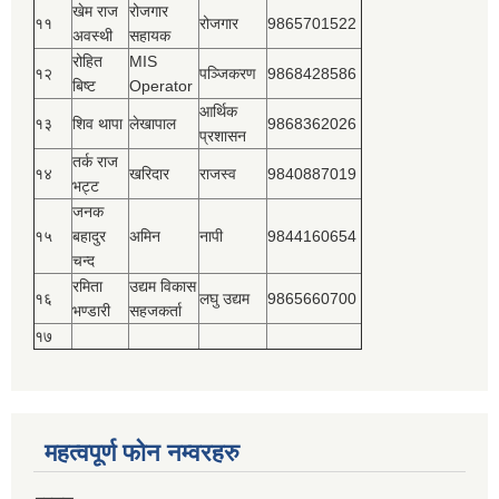
खेम राज
रोजगार
११
रोजगार
9865701522
अवस्थी
सहायक
रोहित
MIS
१२
पञ्‍जिकरण
9868428586
बिष्‍ट
Operator
आर्थिक
१३
शिव थापा
लेखापाल
9868362026
प्रशासन
तर्क राज
१४
खरिदार
राजस्‍व
9840887019
भट्ट
जनक
१५
बहादुर
अमिन
नापी
9844160654
चन्द
रमिता
उद्यम विकास
१६
लघु उद्यम
9865660700
भण्डारी
सहजकर्ता
१७
महत्वपूर्ण फोन नम्वरहरु