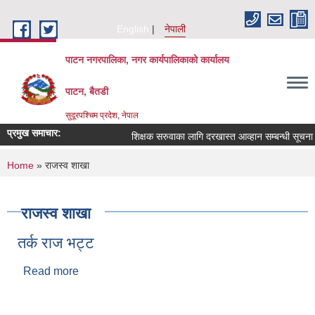
Skip to main content
English
नेपाली
पाटन नगरपालिका, नगर कार्यपालिकाको कार्यालय
पाटन, बैतडी
सुदूरपश्चिम प्रदेश, नेपाल
प्रमुख समाचार:
शिक्षक सरुवाका लागि दरखास्त आव्हान सम्बन्धी सूचना ।
You are here
Home
» राजस्व शाखा
राजस्व शाखा
तर्क राज भट्ट
Read more
about तर्क राज भट्ट