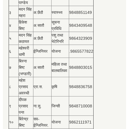
पाण्डेय
मदन सिंह
३
अ.छैठौ
स्वास्थ्य
9848851149
महरा
हिकेश
सूचना
४
अ.सातौ
9843409548
बिष्‍ट
प्रविधि
मदन सिंह
पशु तथा
५
अ.छैठौ
9864323909
कठायत
भेटेरिनरि
महेश्‍वरी
६
ईन्जिनियर
योजना
.9865577822
धामी
बिस्‍ना
महिला तथा
७
बिष्‍ट
अ.सातौ
9848803015
बालबालिका
(भण्डारी)
महेश
८
प्रसाद
प्रा.स.
कृषि
9848836758
अवस्थी
दीपक
९
प्रसाद
ना.सु.
जिन्सी
9848710008
पन्त
बिरेन्द्र
सव-
१०
योजना
9862111971
बिष्‍ट
ईन्जिनियर.