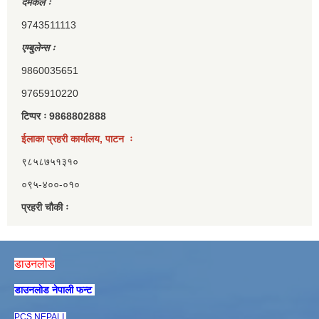
दमकल ः
9743511113
एम्बुलेन्स ः
9860035651
9765910220
टिप्पर ः 9868802888
ईलाका प्रहरी कार्यालय, पाटन ः
९८५८७५१३१०
०९५-४००-०१०
प्रहरी चौकी ः
डाउनलाेड
डाउनलाेड नेपाली फन्ट
PCS NEPALI