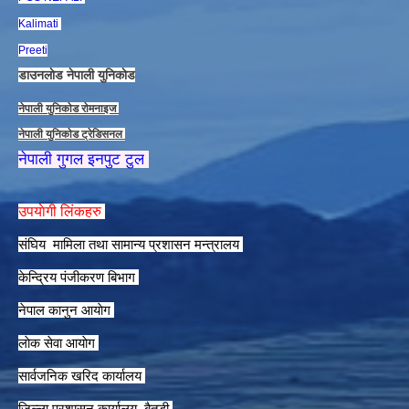
Kalimati
Preeti
डाउनलाेड नेपाली युनिकाेड
नेपाली युनिकाेड राेमनाइज
नेपाली युनिकाेड ट्रेडिसनल
नेपाली गुगल इनपुट टुल
उपयाेगी लिंकहरु
संघिय मामिला तथा सामान्य प्रशासन मन्त्रालय
केन्द्रिय पंजीकरण बिभाग
नेपाल कानुन आयाेग
लाेक सेवा आयाेग
सार्वजनिक खरिद कार्यालय
जिल्ला प्रशासन कार्यालय, बैतडी