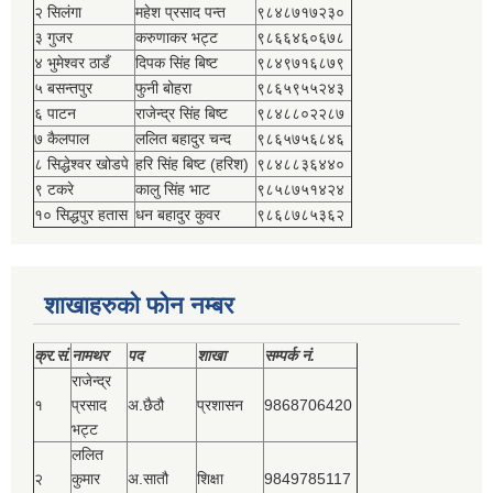
२ सिलंगा
महेश प्रसाद पन्त
९८४८७१७२३०
३ गुजर
करुणाकर भट्ट
९८६६४६०६७८
४ भुमेश्‍वर ठाडँ
दिपक सिंह बिष्‍ट
९८४९७१६८७९
५ बसन्तपुर
फुनी बोहरा
९८६५९५५२४३
६ पाटन
राजेन्द्र सिंह बिष्‍ट
९८४८८०२२८७
७ कैलपाल
ललित बहादुर चन्द
९८६५७५६८४६
८ सिद्धेश्‍वर खोडपे
हरि सिंह बिष्‍ट (हरिश)
९८४८८३६४४०
९ टकरे
कालु सिंह भाट
९८५८७५१४२४
१० सिद्धपुर हतास
धन बहादुर कुवर
९८६८७८५३६२
शाखाहरुको फोन नम्बर
क्र.सं.
नामथर
पद
शाखा
सम्‍पर्क नं.
राजेन्द्र
१
प्रसाद
अ.छैठौ
प्रशासन
9868706420
भट्ट
ललित
२
कुमार
अ.सातौ
शिक्षा
9849785117