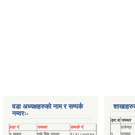
वडा अध्यक्षहरुको नाम र सम्पर्क
शाखाहरु
नम्वरः-
क्र.सं.
नामथर
वडा नं.
नामथर
सम्पर्क नं.
राजेन्द्र
१
प्रसाद
१ सकार
तर्क सिंह ठगुन्‍ना
९८४८८००६५५