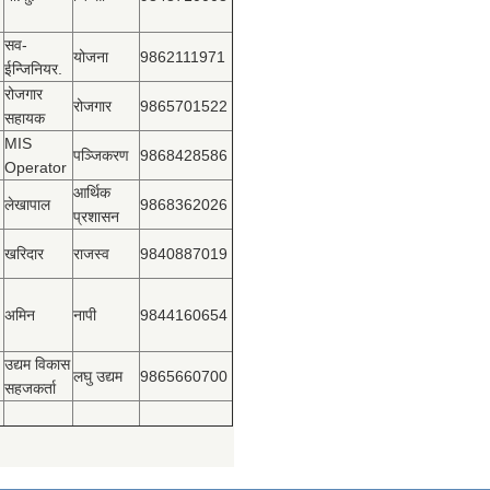
सव-
योजना
9862111971
ईन्जिनियर.
रोजगार
रोजगार
9865701522
सहायक
MIS
पञ्‍जिकरण
9868428586
Operator
आर्थिक
लेखापाल
9868362026
प्रशासन
खरिदार
राजस्‍व
9840887019
अमिन
नापी
9844160654
उद्यम विकास
लघु उद्यम
9865660700
सहजकर्ता