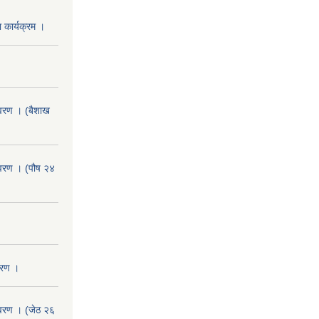
 कार्यक्रम ।
वरण । (बैशाख
वरण । (पौष २४
वरण ।
वरण । (जेठ २६