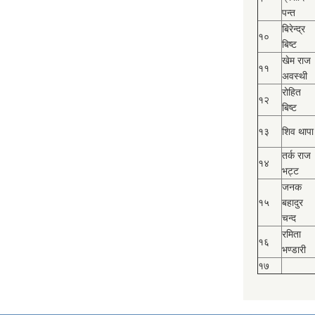
पन्त
बिरेन्द्र
१०
बिष्‍ट
खेम राज
११
अवस्थी
रोहित
१२
बिष्‍ट
१३
शिव थापा
तर्क राज
१४
भट्ट
जनक
१५
बहादुर
चन्द
रमिता
१६
भण्डारी
१७