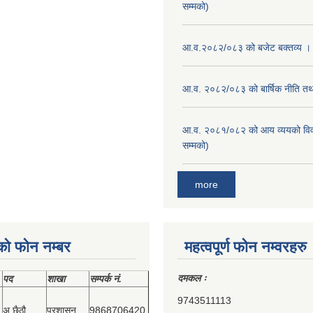
सम्मको)
आ.व.२०८२/०८३ को बजेट बक्तव्य ।
आ.व. २०८२/०८३ को बार्षिक नीति तथा
आ.व. २०८१/०८२ को आय व्ययको वि
सम्मको)
more
को फोन नम्बर
महत्वपूर्ण फोन नम्वरहरु
दमकल ः
पद
शाखा
सम्‍पर्क नं.
9743511113
अ.छैठौ
प्रशासन
9868706420