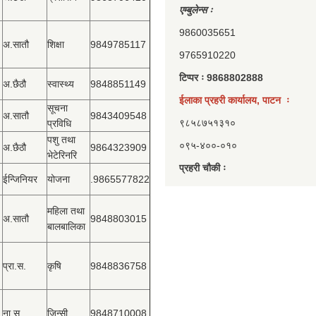
एम्बुलेन्स ः
9860035651
अ.सातौ
शिक्षा
9849785117
9765910220
टिप्पर ः 9868802888
अ.छैठौ
स्वास्थ्य
9848851149
ईलाका प्रहरी कार्यालय, पाटन ः
सूचना
अ.सातौ
9843409548
९८५८७५१३१०
प्रविधि
पशु तथा
०९५-४००-०१०
अ.छैठौ
9864323909
भेटेरिनरि
प्रहरी चौकी ः
ईन्जिनियर
योजना
.9865577822
महिला तथा
अ.सातौ
9848803015
बालबालिका
प्रा.स.
कृषि
9848836758
ना.सु.
जिन्सी
9848710008