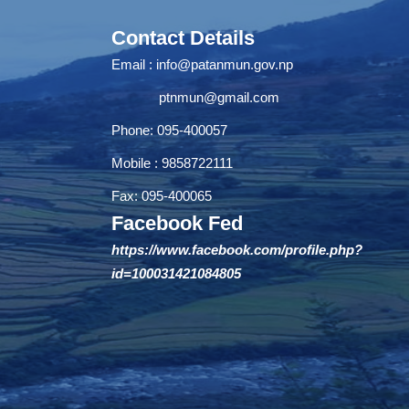
Contact Details
Email :
info@patanmun.gov.np
ptnmun@gmail.com
Phone: 095-400057
Mobile : 9858722111
Fax: 095-400065
Facebook Fed
https://www.facebook.com/profile.php?
id=100031421084805