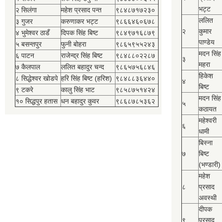
भट्ट
२ सिलंगा
महेश प्रसाद पन्त
९८४८७१७२३०
ललित
३ गुजर
करुणाकर भट्ट
९८६६४६०६७८
२
कुमार
४ भुमेश्‍वर ठाडँ
दिपक सिंह बिष्‍ट
९८४९७१६८७९
पाण्डेय
५ बसन्तपुर
फुनी बोहरा
९८६५९५५२४३
मदन सिंह
६ पाटन
राजेन्द्र सिंह बिष्‍ट
९८४८८०२२८७
३
महरा
७ कैलपाल
ललित बहादुर चन्द
९८६५७५६८४६
हिकेश
८ सिद्धेश्‍वर खोडपे
हरि सिंह बिष्‍ट (हरिश)
९८४८८३६४४०
४
बिष्‍ट
९ टकरे
कालु सिंह भाट
९८५८७५१४२४
मदन सिंह
१० सिद्धपुर हतास
धन बहादुर कुवर
९८६८७८५३६२
५
कठायत
महेश्‍वरी
६
धामी
बिस्‍ना
७
बिष्‍ट
(भण्डारी)
महेश
८
प्रसाद
अवस्थी
दीपक
९
प्रसाद