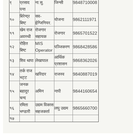
९
प्रसाद
ना.सु.
जिन्सी
9848710008
पन्त
बिरेन्द्र
सव-
१०
योजना
9862111971
बिष्‍ट
ईन्जिनियर.
खेम राज
रोजगार
११
रोजगार
9865701522
अवस्थी
सहायक
रोहित
MIS
१२
पञ्‍जिकरण
9868428586
बिष्‍ट
Operator
आर्थिक
१३
शिव थापा
लेखापाल
9868362026
प्रशासन
तर्क राज
१४
खरिदार
राजस्‍व
9840887019
भट्ट
जनक
१५
बहादुर
अमिन
नापी
9844160654
चन्द
रमिता
उद्यम विकास
१६
लघु उद्यम
9865660700
भण्डारी
सहजकर्ता
१७