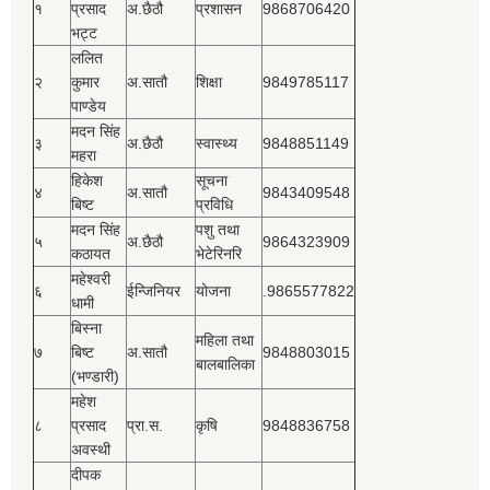
१
प्रसाद
अ.छैठौ
प्रशासन
9868706420
भट्ट
ललित
२
कुमार
अ.सातौ
शिक्षा
9849785117
पाण्डेय
मदन सिंह
३
अ.छैठौ
स्वास्थ्य
9848851149
महरा
हिकेश
सूचना
४
अ.सातौ
9843409548
बिष्‍ट
प्रविधि
मदन सिंह
पशु तथा
५
अ.छैठौ
9864323909
कठायत
भेटेरिनरि
महेश्‍वरी
६
ईन्जिनियर
योजना
.9865577822
धामी
बिस्‍ना
महिला तथा
७
बिष्‍ट
अ.सातौ
9848803015
बालबालिका
(भण्डारी)
महेश
८
प्रसाद
प्रा.स.
कृषि
9848836758
अवस्थी
दीपक