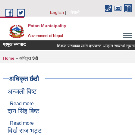
Skip to main content
English
नेपाली
Patan Municipality
Government of Nepal
प्रमुख समाचार:
शिक्षक सरुवाका लागि दरखास्त आव्हान सम्बन्धी सूचना ।
You are here
Home
» अधिकृत छैठौ
अधिकृत छैठौ
अन्‍जली बिष्‍ट
Read more
about अन्‍जली बिष्‍ट
दान सिंह बिष्‍ट
Read more
about दान सिंह बिष्‍ट
बिर्ख राज भट्ट