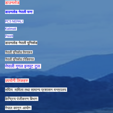
डाउनलाेड
डाउनलाेड नेपाली फन्ट
PCS NEPALI
Kalimati
Preeti
डाउनलाेड नेपाली युनिकाेड
नेपाली युनिकाेड राेमनाइज
नेपाली युनिकाेड ट्रेडिसनल
नेपाली गुगल इनपुट टुल
उपयाेगी लिंकहरु
संघिय मामिला तथा सामान्य प्रशासन मन्त्रालय
केन्द्रिय पंजीकरण बिभाग
नेपाल कानुन आयाेग