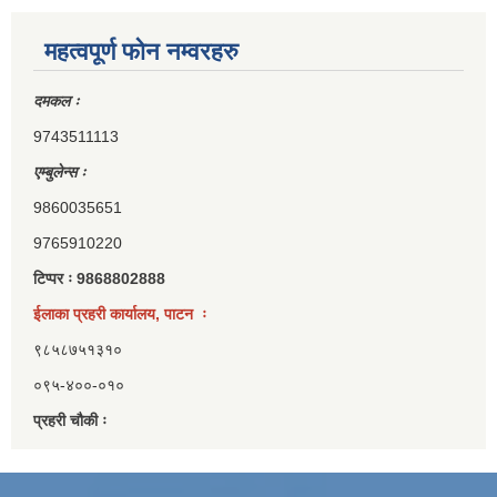
महत्वपूर्ण फोन नम्वरहरु
दमकल ः
9743511113
एम्बुलेन्स ः
9860035651
9765910220
टिप्पर ः 9868802888
ईलाका प्रहरी कार्यालय, पाटन ः
९८५८७५१३१०
०९५-४००-०१०
प्रहरी चौकी ः