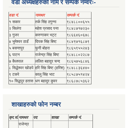
वडा अध्यक्षहरुको नाम र सम्पर्क नम्वरः-
वडा नं.
नामथर
सम्पर्क नं.
१ सकार
तर्क सिंह ठगुन्‍ना
९८४८८००६५५
२ सिलंगा
महेश प्रसाद पन्त
९८४८७१७२३०
३ गुजर
करुणाकर भट्ट
९८६६४६०६७८
४ भुमेश्‍वर ठाडँ
दिपक सिंह बिष्‍ट
९८४९७१६८७९
५ बसन्तपुर
फुनी बोहरा
९८६५९५५२४३
६ पाटन
राजेन्द्र सिंह बिष्‍ट
९८४८८०२२८७
७ कैलपाल
ललित बहादुर चन्द
९८६५७५६८४६
८ सिद्धेश्‍वर खोडपे
हरि सिंह बिष्‍ट (हरिश)
९८४८८३६४४०
९ टकरे
कालु सिंह भाट
९८५८७५१४२४
१० सिद्धपुर हतास
धन बहादुर कुवर
९८६८७८५३६२
शाखाहरुको फोन नम्बर
क्र.सं.
नामथर
पद
शाखा
सम्‍पर्क नं.
राजेन्द्र