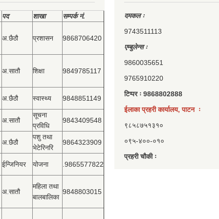
दमकल ः
पद
शाखा
सम्‍पर्क नं.
9743511113
अ.छैठौ
प्रशासन
9868706420
एम्बुलेन्स ः
9860035651
अ.सातौ
शिक्षा
9849785117
9765910220
टिप्पर ः 9868802888
अ.छैठौ
स्वास्थ्य
9848851149
ईलाका प्रहरी कार्यालय, पाटन ः
सूचना
अ.सातौ
9843409548
९८५८७५१३१०
प्रविधि
पशु तथा
०९५-४००-०१०
अ.छैठौ
9864323909
भेटेरिनरि
प्रहरी चौकी ः
ईन्जिनियर
योजना
.9865577822
महिला तथा
अ.सातौ
9848803015
बालबालिका