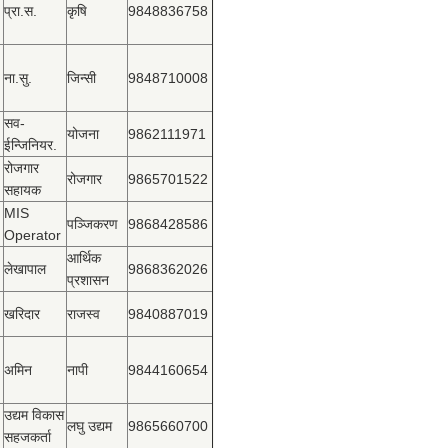
प्रा.स.
कृषि
9848836758
ना.सु.
जिन्सी
9848710008
सव-
योजना
9862111971
ईन्जिनियर.
रोजगार
रोजगार
9865701522
सहायक
MIS
पञ्‍जिकरण
9868428586
Operator
आर्थिक
लेखापाल
9868362026
प्रशासन
खरिदार
राजस्‍व
9840887019
अमिन
नापी
9844160654
उद्यम विकास
लघु उद्यम
9865660700
सहजकर्ता