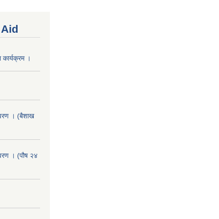
 Aid
 कार्यक्रम ।
वरण । (बैशाख
वरण । (पौष २४