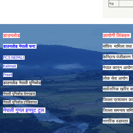
१७
डाउनलाेड
उपयाेगी लिंकहरु
संघिय मामिला तथा 
डाउनलाेड नेपाली फन्ट
केन्द्रिय पंजीकरण
PCS NEPALI
Kalimati
नेपाल कानुन आयाे
Preeti
लाेक सेवा आयाेग
डाउनलाेड नेपाली युनिकाेड
सार्वजनिक खरिद क
नेपाली युनिकाेड राेमनाइज
जिल्ला प्रशासन कार
नेपाली युनिकाेड ट्रेडिसनल
नेपाली गुगल इनपुट टुल
जिल्ला समन्वय समि
नागरिक वडापत्र