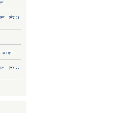
वरण ।
वरण । (जेठ २६
 कार्यक्रम ।
वरण । (जेठ २२