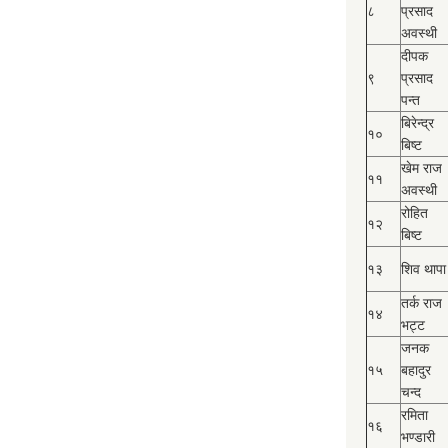
८
प्रसाद
अवस्थी
दीपक
९
प्रसाद
पन्त
बिरेन्द्र
१०
बिष्‍ट
खेम राज
११
अवस्थी
रोहित
१२
बिष्‍ट
१३
शिव थापा
तर्क राज
१४
भट्ट
जनक
१५
बहादुर
चन्द
रमिता
१६
भण्डारी