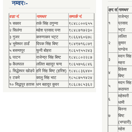
नम्वरः-
क्र.सं.
नामथर
वडा नं.
नामथर
सम्पर्क नं.
राजेन्द्र
१
प्रसाद
१ सकार
तर्क सिंह ठगुन्‍ना
९८४८८००६५५
भट्ट
२ सिलंगा
महेश प्रसाद पन्त
९८४८७१७२३०
ललित
३ गुजर
करुणाकर भट्ट
९८६६४६०६७८
२
कुमार
४ भुमेश्‍वर ठाडँ
दिपक सिंह बिष्‍ट
९८४९७१६८७९
पाण्डेय
५ बसन्तपुर
फुनी बोहरा
९८६५९५५२४३
मदन सिंह
६ पाटन
राजेन्द्र सिंह बिष्‍ट
९८४८८०२२८७
३
महरा
७ कैलपाल
ललित बहादुर चन्द
९८६५७५६८४६
हिकेश
८ सिद्धेश्‍वर खोडपे
हरि सिंह बिष्‍ट (हरिश)
९८४८८३६४४०
४
बिष्‍ट
९ टकरे
कालु सिंह भाट
९८५८७५१४२४
मदन सिंह
१० सिद्धपुर हतास
धन बहादुर कुवर
९८६८७८५३६२
५
कठायत
महेश्‍वरी
६
धामी
बिस्‍ना
७
बिष्‍ट
(भण्डारी)
महेश