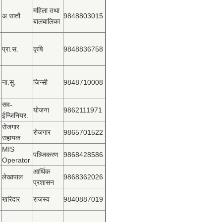
महिला तथा
अ.सातौ
9848803015
बालबालिका
प्रा.स.
कृषि
9848836758
ना.सु.
जिन्सी
9848710008
सव-
योजना
9862111971
ईन्जिनियर.
रोजगार
रोजगार
9865701522
सहायक
MIS
पञ्‍जिकरण
9868428586
Operator
आर्थिक
लेखापाल
9868362026
प्रशासन
खरिदार
राजस्‍व
9840887019