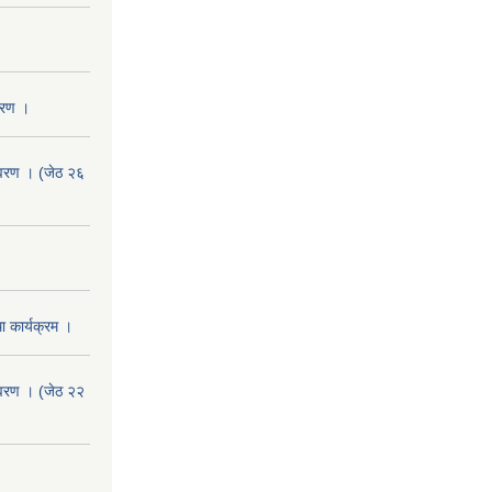
वरण ।
वरण । (जेठ २६
 कार्यक्रम ।
वरण । (जेठ २२