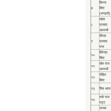
बिस्‍ना
७
बिष्‍ट
(भण्डारी)
महेश
८
प्रसाद
अवस्थी
दीपक
९
प्रसाद
पन्त
बिरेन्द्र
१०
बिष्‍ट
खेम राज
११
अवस्थी
रोहित
१२
बिष्‍ट
१३
शिव थापा
तर्क राज
१४
भट्ट
जनक