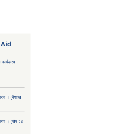
 Aid
 कार्यक्रम ।
वरण । (बैशाख
वरण । (पौष २४