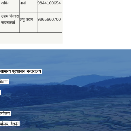
अमिन
नापी
9844160654
उद्यम विकास
लघु उद्यम
9865660700
सहजकर्ता
सामान्य प्रशासन मन्त्रालय
 बिभाग
ग
ार्यालय
्यालय, बैतडी