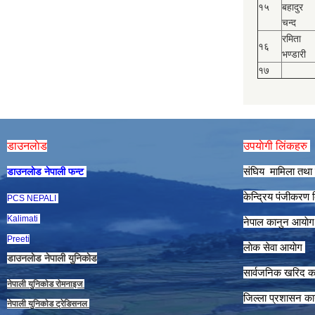
१५
बहादुर
चन्द
रमिता
१६
भण्डारी
१७
डाउनलाेड
उपयाेगी लिंकहरु
संघिय मामिला तथा 
डाउनलाेड नेपाली फन्ट
केन्द्रिय पंजीकरण
PCS NEPALI
Kalimati
नेपाल कानुन आयाे
Preeti
लाेक सेवा आयाेग
डाउनलाेड नेपाली युनिकाेड
सार्वजनिक खरिद क
नेपाली युनिकाेड राेमनाइज
जिल्ला प्रशासन कार
नेपाली युनिकाेड ट्रेडिसनल