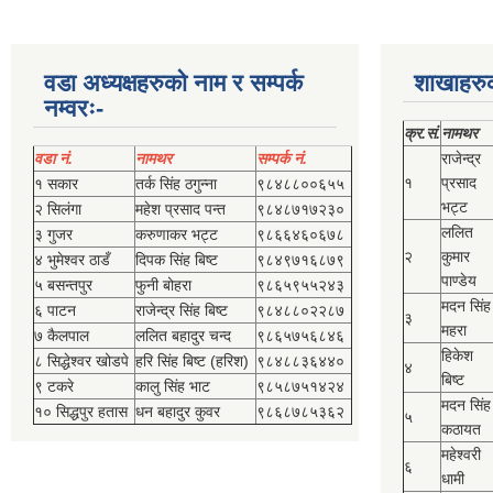
वडा अध्यक्षहरुको नाम र सम्पर्क
शाखाहरु
नम्वरः-
क्र.सं.
नामथर
वडा नं.
नामथर
सम्पर्क नं.
राजेन्द्र
१
प्रसाद
१ सकार
तर्क सिंह ठगुन्‍ना
९८४८८००६५५
भट्ट
२ सिलंगा
महेश प्रसाद पन्त
९८४८७१७२३०
ललित
३ गुजर
करुणाकर भट्ट
९८६६४६०६७८
२
कुमार
४ भुमेश्‍वर ठाडँ
दिपक सिंह बिष्‍ट
९८४९७१६८७९
पाण्डेय
५ बसन्तपुर
फुनी बोहरा
९८६५९५५२४३
मदन सिंह
६ पाटन
राजेन्द्र सिंह बिष्‍ट
९८४८८०२२८७
३
महरा
७ कैलपाल
ललित बहादुर चन्द
९८६५७५६८४६
हिकेश
८ सिद्धेश्‍वर खोडपे
हरि सिंह बिष्‍ट (हरिश)
९८४८८३६४४०
४
बिष्‍ट
९ टकरे
कालु सिंह भाट
९८५८७५१४२४
मदन सिंह
१० सिद्धपुर हतास
धन बहादुर कुवर
९८६८७८५३६२
५
कठायत
महेश्‍वरी
६
धामी