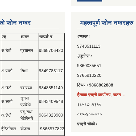
को फोन नम्बर
महत्वपूर्ण फोन नम्वरहरु
दमकल ः
पद
शाखा
सम्‍पर्क नं.
9743511113
अ.छैठौ
प्रशासन
9868706420
एम्बुलेन्स ः
9860035651
अ.सातौ
शिक्षा
9849785117
9765910220
टिप्पर ः 9868802888
अ.छैठौ
स्वास्थ्य
9848851149
ईलाका प्रहरी कार्यालय, पाटन ः
सूचना
अ.सातौ
9843409548
९८५८७५१३१०
प्रविधि
पशु तथा
०९५-४००-०१०
अ.छैठौ
9864323909
भेटेरिनरि
प्रहरी चौकी ः
ईन्जिनियर
योजना
.9865577822