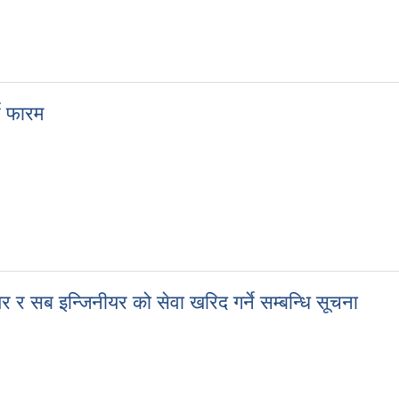
स्ताव पेश गरि छनौट भएका उम्मेदवारहरु सम्बन्धित सबैमा सूचना
ने फारम
र्ने फारम
र र सब इन्जिनीयर को सेवा खरिद गर्ने सम्बन्धि सूचना