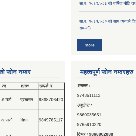
आ.व. २०८२/०८३ को बार्षिक नीति तथा
आ.व. २०८१/०८२ को आय व्ययको वि
सम्मको)
more
को फोन नम्बर
महत्वपूर्ण फोन नम्वरहरु
दमकल ः
पद
शाखा
सम्‍पर्क नं.
9743511113
अ.छैठौ
प्रशासन
9868706420
एम्बुलेन्स ः
9860035651
अ.सातौ
शिक्षा
9849785117
9765910220
टिप्पर ः 9868802888