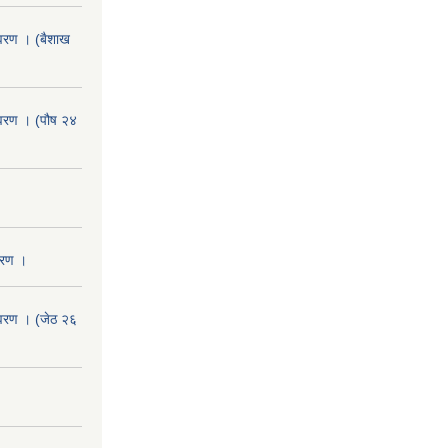
वरण । (बैशाख
वरण । (पौष २४
वरण ।
वरण । (जेठ २६