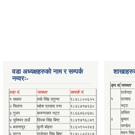
वडा अध्यक्षहरुको नाम र सम्पर्क
शाखाहरु
नम्वरः-
क्र.सं.
नामथर
वडा नं.
नामथर
सम्पर्क नं.
राजेन्द्र
१
प्रसाद
१ सकार
तर्क सिंह ठगुन्‍ना
९८४८८००६५५
भट्ट
२ सिलंगा
महेश प्रसाद पन्त
९८४८७१७२३०
ललित
३ गुजर
करुणाकर भट्ट
९८६६४६०६७८
२
कुमार
४ भुमेश्‍वर ठाडँ
दिपक सिंह बिष्‍ट
९८४९७१६८७९
पाण्डेय
५ बसन्तपुर
फुनी बोहरा
९८६५९५५२४३
मदन सिंह
६ पाटन
राजेन्द्र सिंह बिष्‍ट
९८४८८०२२८७