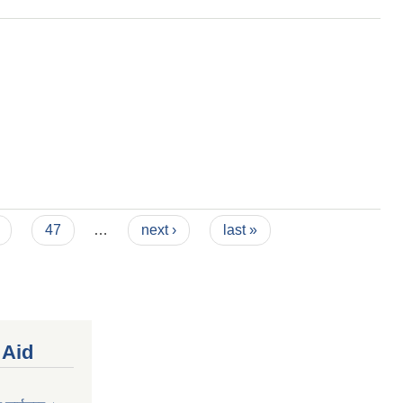
47
…
next ›
last »
 Aid