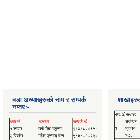
वडा अध्यक्षहरुको नाम र सम्पर्क
शाखाहरु
नम्वरः-
क्र.सं.
नामथर
वडा नं.
नामथर
सम्पर्क नं.
राजेन्द्र
१
प्रसाद
१ सकार
तर्क सिंह ठगुन्‍ना
९८४८८००६५५
भट्ट
२ सिलंगा
महेश प्रसाद पन्त
९८४८७१७२३०