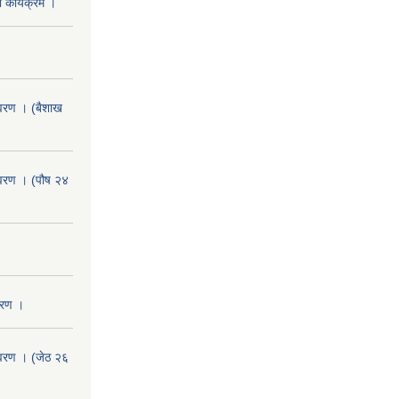
 कार्यक्रम ।
वरण । (बैशाख
वरण । (पौष २४
वरण ।
वरण । (जेठ २६