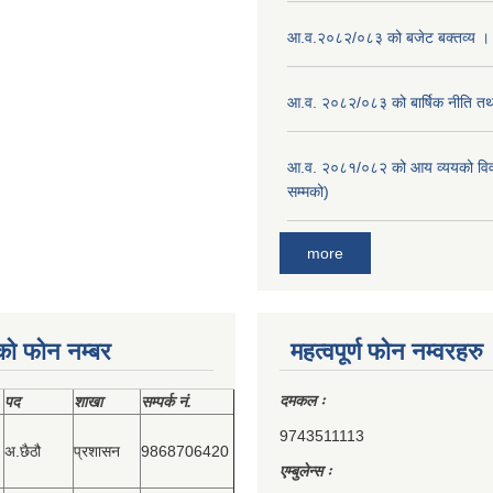
आ.व.२०८२/०८३ को बजेट बक्तव्य ।
आ.व. २०८२/०८३ को बार्षिक नीति तथा
आ.व. २०८१/०८२ को आय व्ययको वि
सम्मको)
more
को फोन नम्बर
महत्वपूर्ण फोन नम्वरहरु
दमकल ः
पद
शाखा
सम्‍पर्क नं.
9743511113
अ.छैठौ
प्रशासन
9868706420
एम्बुलेन्स ः