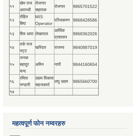
खेम राज
रोजगार
११
रोजगार
9865701522
अवस्थी
सहायक
रोहित
MIS
१२
पञ्‍जिकरण
9868428586
बिष्‍ट
Operator
आर्थिक
१३
शिव थापा
लेखापाल
9868362026
प्रशासन
तर्क राज
१४
खरिदार
राजस्‍व
9840887019
भट्ट
जनक
१५
बहादुर
अमिन
नापी
9844160654
चन्द
रमिता
उद्यम विकास
१६
लघु उद्यम
9865660700
भण्डारी
सहजकर्ता
१७
महत्वपूर्ण फोन नम्वरहरु