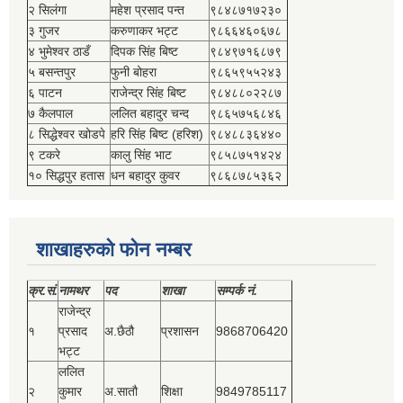
२ सिलंगा
महेश प्रसाद पन्त
९८४८७१७२३०
३ गुजर
करुणाकर भट्ट
९८६६४६०६७८
४ भुमेश्‍वर ठाडँ
दिपक सिंह बिष्‍ट
९८४९७१६८७९
५ बसन्तपुर
फुनी बोहरा
९८६५९५५२४३
६ पाटन
राजेन्द्र सिंह बिष्‍ट
९८४८८०२२८७
७ कैलपाल
ललित बहादुर चन्द
९८६५७५६८४६
८ सिद्धेश्‍वर खोडपे
हरि सिंह बिष्‍ट (हरिश)
९८४८८३६४४०
९ टकरे
कालु सिंह भाट
९८५८७५१४२४
१० सिद्धपुर हतास
धन बहादुर कुवर
९८६८७८५३६२
शाखाहरुको फोन नम्बर
क्र.सं.
नामथर
पद
शाखा
सम्‍पर्क नं.
राजेन्द्र
१
प्रसाद
अ.छैठौ
प्रशासन
9868706420
भट्ट
ललित
२
कुमार
अ.सातौ
शिक्षा
9849785117