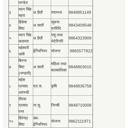
पाण्डेय
मदन सिंह
३
अ.छैठौ
स्वास्थ्य
9848851149
महरा
हिकेश
सूचना
४
अ.सातौ
9843409548
बिष्‍ट
प्रविधि
मदन सिंह
पशु तथा
५
अ.छैठौ
9864323909
कठायत
भेटेरिनरि
महेश्‍वरी
६
ईन्जिनियर
योजना
.9865577822
धामी
बिस्‍ना
महिला तथा
७
बिष्‍ट
अ.सातौ
9848803015
बालबालिका
(भण्डारी)
महेश
८
प्रसाद
प्रा.स.
कृषि
9848836758
अवस्थी
दीपक
९
प्रसाद
ना.सु.
जिन्सी
9848710008
पन्त
बिरेन्द्र
सव-
१०
योजना
9862111971
बिष्‍ट
ईन्जिनियर.