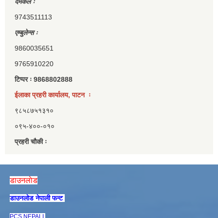
दमकल ः
9743511113
एम्बुलेन्स ः
9860035651
9765910220
टिप्पर ः 9868802888
ईलाका प्रहरी कार्यालय, पाटन ः
९८५८७५१३१०
०९५-४००-०१०
प्रहरी चौकी ः
डाउनलाेड
डाउनलाेड नेपाली फन्ट
PCS NEPALI