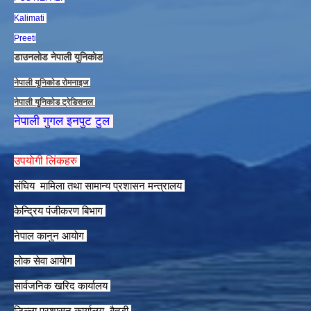
Kalimati
Preeti
डाउनलाेड नेपाली युनिकाेड
नेपाली युनिकाेड राेमनाइज
नेपाली युनिकाेड ट्रेडिसनल
नेपाली गुगल इनपुट टुल
उपयाेगी लिंकहरु
संघिय मामिला तथा सामान्य प्रशासन मन्त्रालय
केन्द्रिय पंजीकरण बिभाग
नेपाल कानुन आयाेग
लाेक सेवा आयाेग
सार्वजनिक खरिद कार्यालय
जिल्ला प्रशासन कार्यालय, बैतडी