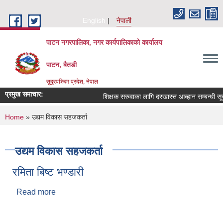
Skip to main content
English
नेपाली
पाटन नगरपालिका, नगर कार्यपालिकाको कार्यालय
पाटन, बैतडी
सुदूरपश्चिम प्रदेश, नेपाल
प्रमुख समाचार:
शिक्षक सरुवाका लागि दरखास्त आव्हान सम्बन्धी सूचना
You are here
Home
» उद्यम विकास सहजकर्ता
उद्यम विकास सहजकर्ता
रमिता बिष्‍ट भण्डारी
Read more
about रमिता बिष्‍ट भण्डारी