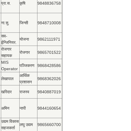
प्रा.स.
कृषि
9848836758
ना.सु.
जिन्सी
9848710008
सव-
योजना
9862111971
ईन्जिनियर.
रोजगार
रोजगार
9865701522
सहायक
MIS
पञ्‍जिकरण
9868428586
Operator
आर्थिक
लेखापाल
9868362026
प्रशासन
खरिदार
राजस्‍व
9840887019
अमिन
नापी
9844160654
उद्यम विकास
लघु उद्यम
9865660700
सहजकर्ता