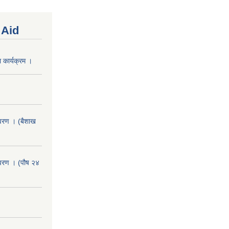
 Aid
 कार्यक्रम ।
वरण । (बैशाख
वरण । (पौष २४