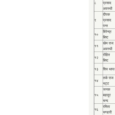
८
प्रसाद
अवस्थी
दीपक
९
प्रसाद
पन्त
बिरेन्द्र
१०
बिष्‍ट
खेम राज
११
अवस्थी
रोहित
१२
बिष्‍ट
१३
शिव थापा
तर्क राज
१४
भट्ट
जनक
१५
बहादुर
चन्द
रमिता
१६
भण्डारी