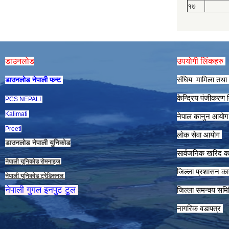
१७
डाउनलाेड
उपयाेगी लिंकहरु
संघिय मामिला तथा 
डाउनलाेड नेपाली फन्ट
केन्द्रिय पंजीकरण
PCS NEPALI
Kalimati
नेपाल कानुन आयाे
Preeti
लाेक सेवा आयाेग
डाउनलाेड नेपाली युनिकाेड
सार्वजनिक खरिद क
नेपाली युनिकाेड राेमनाइज
जिल्ला प्रशासन कार
नेपाली युनिकाेड ट्रेडिसनल
नेपाली गुगल इनपुट टुल
जिल्ला समन्वय समि
नागरिक वडापत्र