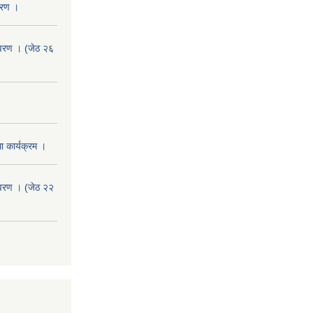
वरण ।
वरण । (जेठ २६
 कार्यक्रम ।
वरण । (जेठ २२