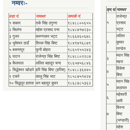
नम्वरः-
क्र.सं.
नामथर
वडा नं.
नामथर
सम्पर्क नं.
राजेन्द्र
१
प्रसाद
१ सकार
तर्क सिंह ठगुन्‍ना
९८४८८००६५५
भट्ट
२ सिलंगा
महेश प्रसाद पन्त
९८४८७१७२३०
ललित
३ गुजर
करुणाकर भट्ट
९८६६४६०६७८
२
कुमार
४ भुमेश्‍वर ठाडँ
दिपक सिंह बिष्‍ट
९८४९७१६८७९
पाण्डेय
५ बसन्तपुर
फुनी बोहरा
९८६५९५५२४३
मदन सिंह
६ पाटन
राजेन्द्र सिंह बिष्‍ट
९८४८८०२२८७
३
महरा
७ कैलपाल
ललित बहादुर चन्द
९८६५७५६८४६
हिकेश
८ सिद्धेश्‍वर खोडपे
हरि सिंह बिष्‍ट (हरिश)
९८४८८३६४४०
४
बिष्‍ट
९ टकरे
कालु सिंह भाट
९८५८७५१४२४
मदन सिंह
१० सिद्धपुर हतास
धन बहादुर कुवर
९८६८७८५३६२
५
कठायत
महेश्‍वरी
६
धामी
बिस्‍ना
७
बिष्‍ट
(भण्डारी)
महेश