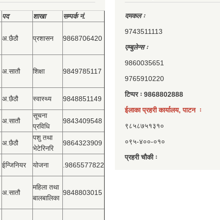
दमकल ः
पद
शाखा
सम्‍पर्क नं.
9743511113
अ.छैठौ
प्रशासन
9868706420
एम्बुलेन्स ः
9860035651
अ.सातौ
शिक्षा
9849785117
9765910220
टिप्पर ः 9868802888
अ.छैठौ
स्वास्थ्य
9848851149
ईलाका प्रहरी कार्यालय, पाटन ः
सूचना
अ.सातौ
9843409548
९८५८७५१३१०
प्रविधि
पशु तथा
०९५-४००-०१०
अ.छैठौ
9864323909
भेटेरिनरि
प्रहरी चौकी ः
ईन्जिनियर
योजना
.9865577822
महिला तथा
अ.सातौ
9848803015
बालबालिका