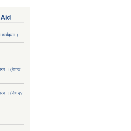
 Aid
 कार्यक्रम ।
वरण । (बैशाख
वरण । (पौष २४