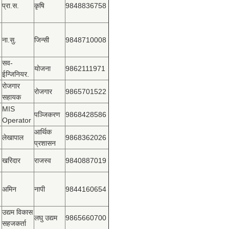
प्रा.स.
कृषि
9848836758
ना.सु.
जिन्सी
9848710008
सव-
योजना
9862111971
ईन्जिनियर.
रोजगार
रोजगार
9865701522
सहायक
MIS
पञ्‍जिकरण
9868428586
Operator
आर्थिक
लेखापाल
9868362026
प्रशासन
खरिदार
राजस्‍व
9840887019
अमिन
नापी
9844160654
उद्यम विकास
लघु उद्यम
9865660700
सहजकर्ता