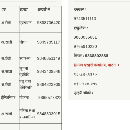
दमकल ः
पद
शाखा
सम्‍पर्क नं.
9743511113
अ.छैठौ
प्रशासन
9868706420
एम्बुलेन्स ः
9860035651
अ.सातौ
शिक्षा
9849785117
9765910220
टिप्पर ः 9868802888
अ.छैठौ
स्वास्थ्य
9848851149
ईलाका प्रहरी कार्यालय, पाटन ः
सूचना
अ.सातौ
9843409548
९८५८७५१३१०
प्रविधि
पशु तथा
०९५-४००-०१०
अ.छैठौ
9864323909
भेटेरिनरि
प्रहरी चौकी ः
ईन्जिनियर
योजना
.9865577822
महिला तथा
अ.सातौ
9848803015
बालबालिका