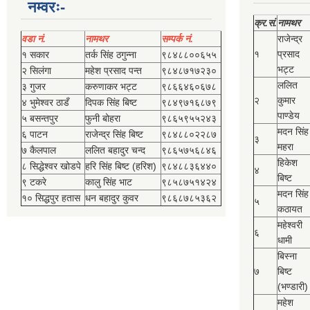
नम्वरः-
क्र.सं.
नामथर
वडा नं.
नामथर
सम्पर्क नं.
राजेन्द्र
१
प्रसाद
१ सकार
तर्क सिंह ठगुन्‍ना
९८४८८००६५५
भट्ट
२ सिलंगा
महेश प्रसाद पन्त
९८४८७१७२३०
ललित
३ गुजर
करुणाकर भट्ट
९८६६४६०६७८
२
कुमार
४ भुमेश्‍वर ठाडँ
दिपक सिंह बिष्‍ट
९८४९७१६८७९
पाण्डेय
५ बसन्तपुर
फुनी बोहरा
९८६५९५५२४३
मदन सिंह
६ पाटन
राजेन्द्र सिंह बिष्‍ट
९८४८८०२२८७
३
महरा
७ कैलपाल
ललित बहादुर चन्द
९८६५७५६८४६
हिकेश
८ सिद्धेश्‍वर खोडपे
हरि सिंह बिष्‍ट (हरिश)
९८४८८३६४४०
४
बिष्‍ट
९ टकरे
कालु सिंह भाट
९८५८७५१४२४
मदन सिंह
१० सिद्धपुर हतास
धन बहादुर कुवर
९८६८७८५३६२
५
कठायत
महेश्‍वरी
६
धामी
बिस्‍ना
७
बिष्‍ट
(भण्डारी)
महेश