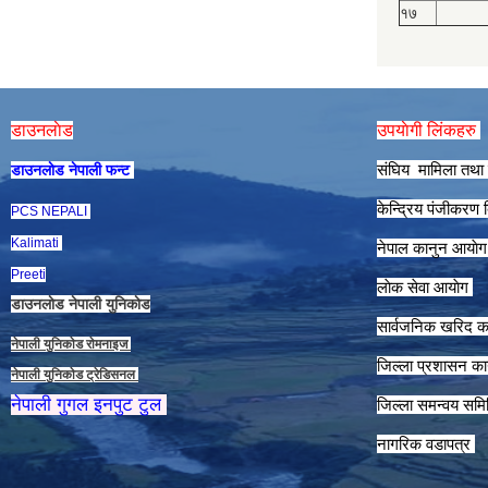
१७
डाउनलाेड
उपयाेगी लिंकहरु
संघिय मामिला तथा 
डाउनलाेड नेपाली फन्ट
केन्द्रिय पंजीकरण
PCS NEPALI
Kalimati
नेपाल कानुन आयाे
Preeti
लाेक सेवा आयाेग
डाउनलाेड नेपाली युनिकाेड
सार्वजनिक खरिद क
नेपाली युनिकाेड राेमनाइज
जिल्ला प्रशासन कार
नेपाली युनिकाेड ट्रेडिसनल
नेपाली गुगल इनपुट टुल
जिल्ला समन्वय समि
नागरिक वडापत्र