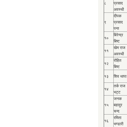
८
प्रसाद
अवस्थी
दीपक
९
प्रसाद
पन्त
बिरेन्द्र
१०
बिष्‍ट
खेम राज
११
अवस्थी
रोहित
१२
बिष्‍ट
१३
शिव थापा
तर्क राज
१४
भट्ट
जनक
१५
बहादुर
चन्द
रमिता
१६
भण्डारी