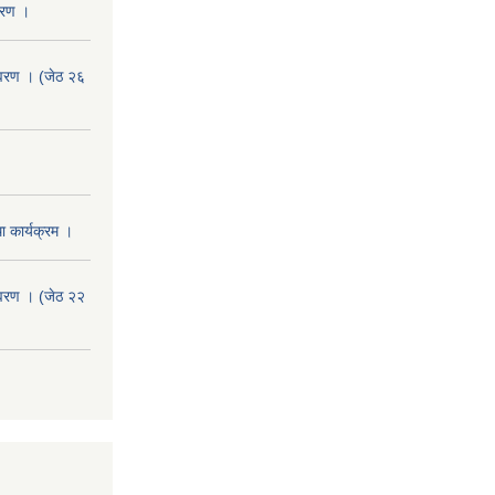
वरण ।
वरण । (जेठ २६
 कार्यक्रम ।
वरण । (जेठ २२