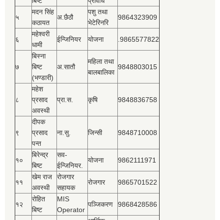
बिष्‍ट
प्रविधि
मदन सिंह
पशु तथा
५
अ.छैठौ
9864323909
कठायत
भेटेरिनरि
महेश्‍वरी
६
ईन्जिनियर
योजना
.9865577822
धामी
बिस्‍ना
महिला तथा
७
बिष्‍ट
अ.सातौ
9848803015
बालबालिका
(भण्डारी)
महेश
८
प्रसाद
प्रा.स.
कृषि
9848836758
अवस्थी
दीपक
९
प्रसाद
ना.सु.
जिन्सी
9848710008
पन्त
बिरेन्द्र
सव-
१०
योजना
9862111971
बिष्‍ट
ईन्जिनियर.
खेम राज
रोजगार
११
रोजगार
9865701522
अवस्थी
सहायक
रोहित
MIS
१२
पञ्‍जिकरण
9868428586
बिष्‍ट
Operator