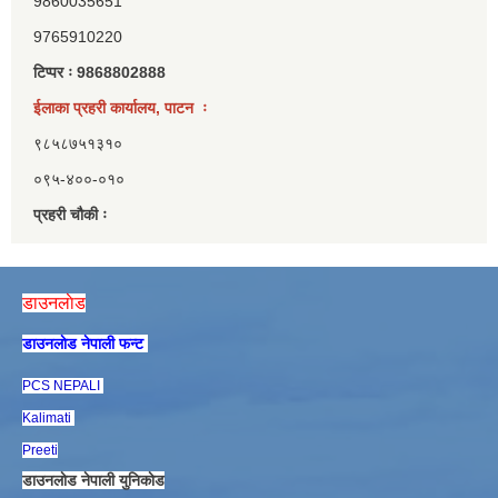
9860035651
9765910220
टिप्पर ः 9868802888
ईलाका प्रहरी कार्यालय, पाटन ः
९८५८७५१३१०
०९५-४००-०१०
प्रहरी चौकी ः
डाउनलाेड
डाउनलाेड नेपाली फन्ट
PCS NEPALI
Kalimati
Preeti
डाउनलाेड नेपाली युनिकाेड