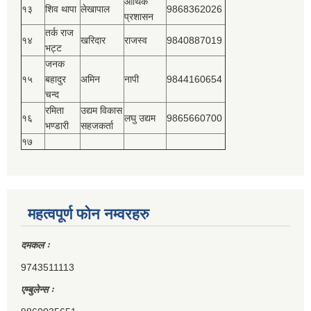
आर्थिक
१३
शिव थापा
लेखापाल
9868362026
प्रशासन
तर्क राज
१४
खरिदार
राजस्‍व
9840887019
भट्ट
जनक
१५
बहादुर
अमिन
नापी
9844160654
चन्द
रमिता
उद्यम विकास
१६
लघु उद्यम
9865660700
भण्डारी
सहजकर्ता
१७
महत्वपूर्ण फोन नम्वरहरु
दमकल ः
9743511113
एम्बुलेन्स ः