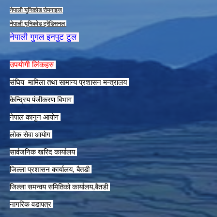
नेपाली युनिकाेड राेमनाइज
नेपाली युनिकाेड ट्रेडिसनल
नेपाली गुगल इनपुट टुल
उपयाेगी लिंकहरु
संघिय मामिला तथा सामान्य प्रशासन मन्त्रालय
केन्द्रिय पंजीकरण बिभाग
नेपाल कानुन आयाेग
लाेक सेवा आयाेग
सार्वजनिक खरिद कार्यालय
जिल्ला प्रशासन कार्यालय, बैतडी
जिल्ला समन्वय समितिको कार्यालय,बैतडी
नागरिक वडापत्र