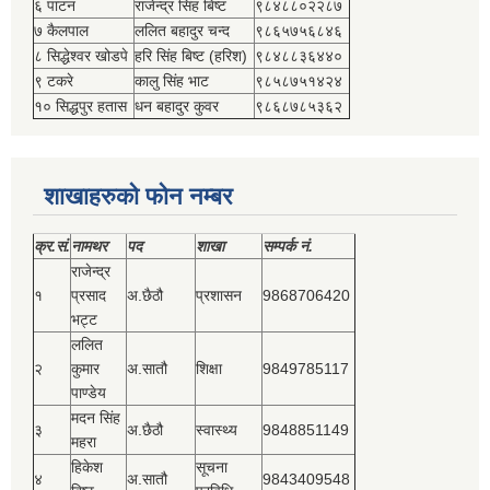
६ पाटन
राजेन्द्र सिंह बिष्‍ट
९८४८८०२२८७
७ कैलपाल
ललित बहादुर चन्द
९८६५७५६८४६
८ सिद्धेश्‍वर खोडपे
हरि सिंह बिष्‍ट (हरिश)
९८४८८३६४४०
९ टकरे
कालु सिंह भाट
९८५८७५१४२४
१० सिद्धपुर हतास
धन बहादुर कुवर
९८६८७८५३६२
शाखाहरुको फोन नम्बर
क्र.सं.
नामथर
पद
शाखा
सम्‍पर्क नं.
राजेन्द्र
१
प्रसाद
अ.छैठौ
प्रशासन
9868706420
भट्ट
ललित
२
कुमार
अ.सातौ
शिक्षा
9849785117
पाण्डेय
मदन सिंह
३
अ.छैठौ
स्वास्थ्य
9848851149
महरा
हिकेश
सूचना
४
अ.सातौ
9843409548