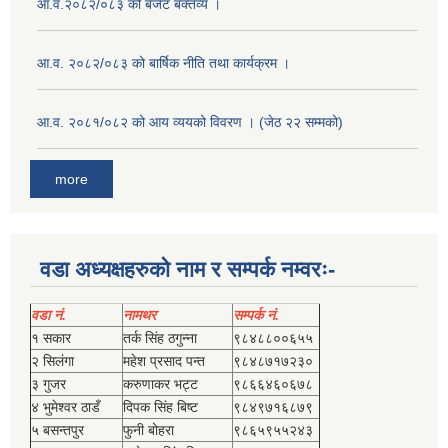
आ.व.२०८२/०८३ को बजेट बक्तव्य ।
आ.व. २०८२/०८३ को बार्षिक नीति तथा कार्यक्रम ।
आ.व. २०८१/०८२ को आय व्ययको विवरण । (जेठ २२ सम्मको)
more
वडा अध्यक्षहरुको नाम र सम्पर्क नम्वरः-
वडा नं.
नामथर
सम्पर्क नं.
१ सकार
तर्क सिंह ठगुन्‍ना
९८४८८००६५५
२ सिलंगा
महेश प्रसाद पन्त
९८४८७१७२३०
३ गुजर
करुणाकर भट्ट
९८६६४६०६७८
४ भुमेश्‍वर ठाडँ
दिपक सिंह बिष्‍ट
९८४९७१६८७९
५ बसन्तपुर
फुनी बोहरा
९८६५९५५२४३