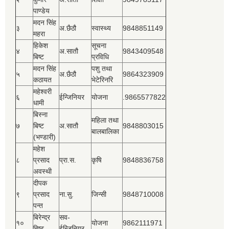
पाण्डेय
मदन सिंह
३
अ.छैठौ
स्वास्थ्य
9848851149
महरा
हिकेश
सूचना
४
अ.सातौ
9843409548
बिष्‍ट
प्रविधि
मदन सिंह
पशु तथा
५
अ.छैठौ
9864323909
कठायत
भेटेरिनरि
महेश्‍वरी
६
ईन्जिनियर
योजना
.9865577822
धामी
बिस्‍ना
महिला तथा
७
बिष्‍ट
अ.सातौ
9848803015
बालबालिका
(भण्डारी)
महेश
८
प्रसाद
प्रा.स.
कृषि
9848836758
अवस्थी
दीपक
९
प्रसाद
ना.सु.
जिन्सी
9848710008
पन्त
बिरेन्द्र
सव-
१०
योजना
9862111971
बिष्‍ट
ईन्जिनियर.