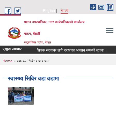
Skip to main content
English
नेपाली
पाटन नगरपालिका, नगर कार्यपालिकाको कार्यालय
पाटन, बैतडी
सुदूरपश्चिम प्रदेश, नेपाल
प्रमुख समाचार:
शिक्षक सरुवाका लागि दरखास्त आव्हान सम्बन्धी सूचना ।
सरुव
You are here
Home
» स्वास्थ्य सिविर वडा वडामा
स्वास्थ्य सिविर वडा वडामा