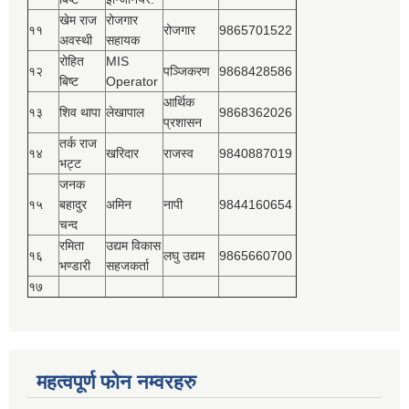
खेम राज
रोजगार
११
रोजगार
9865701522
अवस्थी
सहायक
रोहित
MIS
१२
पञ्‍जिकरण
9868428586
बिष्‍ट
Operator
आर्थिक
१३
शिव थापा
लेखापाल
9868362026
प्रशासन
तर्क राज
१४
खरिदार
राजस्‍व
9840887019
भट्ट
जनक
१५
बहादुर
अमिन
नापी
9844160654
चन्द
रमिता
उद्यम विकास
१६
लघु उद्यम
9865660700
भण्डारी
सहजकर्ता
१७
महत्वपूर्ण फोन नम्वरहरु