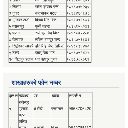
२ सिलंगा
महेश प्रसाद पन्त
९८४८७१७२३०
३ गुजर
करुणाकर भट्ट
९८६६४६०६७८
४ भुमेश्‍वर ठाडँ
दिपक सिंह बिष्‍ट
९८४९७१६८७९
५ बसन्तपुर
फुनी बोहरा
९८६५९५५२४३
६ पाटन
राजेन्द्र सिंह बिष्‍ट
९८४८८०२२८७
७ कैलपाल
ललित बहादुर चन्द
९८६५७५६८४६
८ सिद्धेश्‍वर खोडपे
हरि सिंह बिष्‍ट (हरिश)
९८४८८३६४४०
९ टकरे
कालु सिंह भाट
९८५८७५१४२४
१० सिद्धपुर हतास
धन बहादुर कुवर
९८६८७८५३६२
शाखाहरुको फोन नम्बर
क्र.सं.
नामथर
पद
शाखा
सम्‍पर्क नं.
राजेन्द्र
१
प्रसाद
अ.छैठौ
प्रशासन
9868706420
भट्ट
ललित
२
कुमार
अ.सातौ
शिक्षा
9849785117