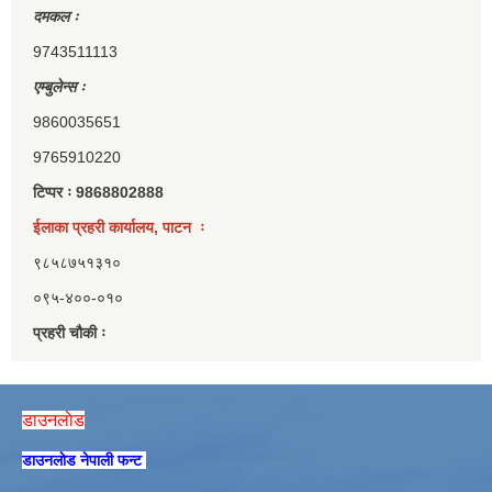
दमकल ः
9743511113
एम्बुलेन्स ः
9860035651
9765910220
टिप्पर ः 9868802888
ईलाका प्रहरी कार्यालय, पाटन ः
९८५८७५१३१०
०९५-४००-०१०
प्रहरी चौकी ः
डाउनलाेड
डाउनलाेड नेपाली फन्ट