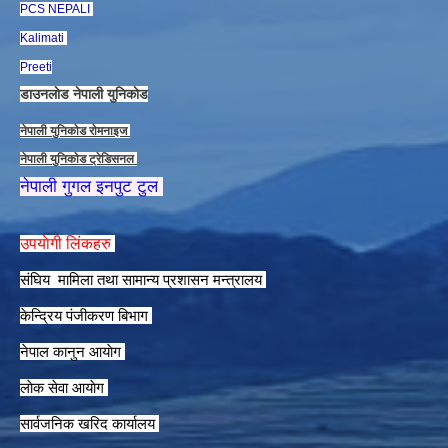
PCS NEPALI
Kalimati
Preeti
डाउनलाेड नेपाली युनिकाेड
नेपाली युनिकाेड राेमनाइज
नेपाली युनिकाेड ट्रेडिसनल
नेपाली गुगल इनपुट टुल
उपयाेगी लिंकहरु
संघिय मामिला तथा सामान्य प्रशासन मन्त्रालय
केन्द्रिय पंजीकरण बिभाग
नेपाल कानुन आयाेग
लाेक सेवा आयाेग
सार्वजनिक खरिद कार्यालय