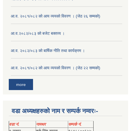
आ.व. २०८१/०८२ को आय व्ययको विवरण । (जेठ २६ सम्मको)
आ.व.२०८२/०८३ को बजेट बक्तव्य ।
आ.व. २०८२/०८३ को बार्षिक नीति तथा कार्यक्रम ।
आ.व. २०८१/०८२ को आय व्ययको विवरण । (जेठ २२ सम्मको)
more
वडा अध्यक्षहरुको नाम र सम्पर्क नम्वरः-
वडा नं.
नामथर
सम्पर्क नं.
१ सकार
तर्क सिंह ठगुन्‍ना
९८४८८००६५५