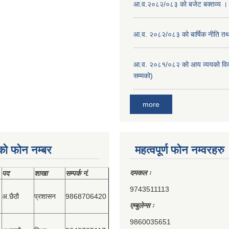
आ.व.२०८२/०८३ को बजेट बक्तव्य ।
आ.व. २०८२/०८३ को बार्षिक नीति तथा
आ.व. २०८१/०८२ को आय व्ययको वि
सम्मको)
more
को फोन नम्बर
महत्वपूर्ण फोन नम्वरहरु
दमकल ः
पद
शाखा
सम्‍पर्क नं.
9743511113
अ.छैठौ
प्रशासन
9868706420
एम्बुलेन्स ः
9860035651