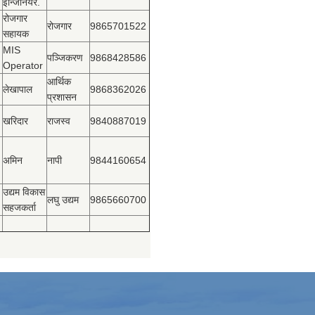
ईन्जिनियर.
रोजगार
रोजगार
9865701522
सहायक
MIS
पञ्‍जिकरण
9868428586
Operator
आर्थिक
लेखापाल
9868362026
प्रशासन
खरिदार
राजस्‍व
9840887019
अमिन
नापी
9844160654
उद्यम विकास
लघु उद्यम
9865660700
सहजकर्ता