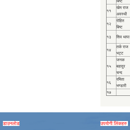
बिष्‍ट
खेम राज
११
अवस्थी
रोहित
१२
बिष्‍ट
१३
शिव थापा
तर्क राज
१४
भट्ट
जनक
१५
बहादुर
चन्द
रमिता
१६
भण्डारी
१७
डाउनलाेड
उपयाेगी लिंकहरु