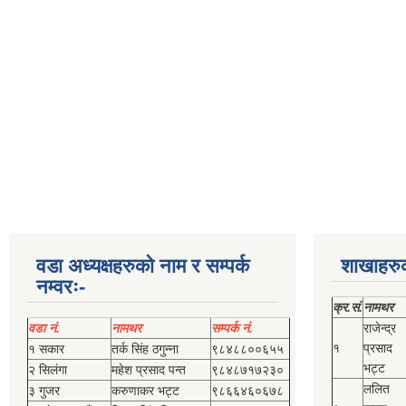
वडा अध्यक्षहरुको नाम र सम्पर्क
शाखाहरु
नम्वरः-
क्र.सं.
नामथर
वडा नं.
नामथर
सम्पर्क नं.
राजेन्द्र
१
प्रसाद
१ सकार
तर्क सिंह ठगुन्‍ना
९८४८८००६५५
भट्ट
२ सिलंगा
महेश प्रसाद पन्त
९८४८७१७२३०
ललित
३ गुजर
करुणाकर भट्ट
९८६६४६०६७८