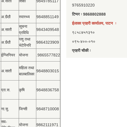
अ.सातौ
शिक्षा
9849785117
9765910220
टिप्पर ः 9868802888
अ.छैठौ
स्वास्थ्य
9848851149
ईलाका प्रहरी कार्यालय, पाटन ः
सूचना
अ.सातौ
9843409548
९८५८७५१३१०
प्रविधि
पशु तथा
०९५-४००-०१०
अ.छैठौ
9864323909
भेटेरिनरि
प्रहरी चौकी ः
ईन्जिनियर
योजना
.9865577822
महिला तथा
अ.सातौ
9848803015
बालबालिका
प्रा.स.
कृषि
9848836758
ना.सु.
जिन्सी
9848710008
सव-
योजना
9862111971