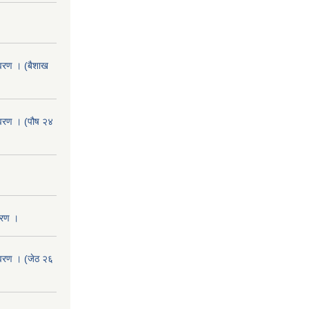
वरण । (बैशाख
वरण । (पौष २४
वरण ।
वरण । (जेठ २६