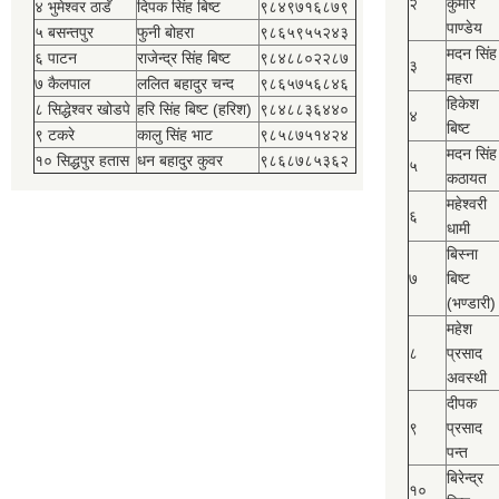
२
कुमार
४ भुमेश्‍वर ठाडँ
दिपक सिंह बिष्‍ट
९८४९७१६८७९
पाण्डेय
५ बसन्तपुर
फुनी बोहरा
९८६५९५५२४३
मदन सिंह
६ पाटन
राजेन्द्र सिंह बिष्‍ट
९८४८८०२२८७
३
महरा
७ कैलपाल
ललित बहादुर चन्द
९८६५७५६८४६
हिकेश
८ सिद्धेश्‍वर खोडपे
हरि सिंह बिष्‍ट (हरिश)
९८४८८३६४४०
४
बिष्‍ट
९ टकरे
कालु सिंह भाट
९८५८७५१४२४
मदन सिंह
१० सिद्धपुर हतास
धन बहादुर कुवर
९८६८७८५३६२
५
कठायत
महेश्‍वरी
६
धामी
बिस्‍ना
७
बिष्‍ट
(भण्डारी)
महेश
८
प्रसाद
अवस्थी
दीपक
९
प्रसाद
पन्त
बिरेन्द्र
१०