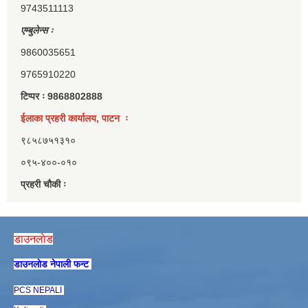
9743511113
एम्बुलेन्स ः
9860035651
9765910220
टिप्पर ः 9868802888
ईलाका प्रहरी कार्यालय, पाटन ः
९८५८७५१३१०
०९५-४००-०१०
प्रहरी चौकी ः
डाउनलाेड
डाउनलाेड नेपाली फन्ट
PCS NEPALI