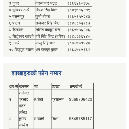
३ गुजर
करुणाकर भट्ट
९८६६४६०६७८
४ भुमेश्‍वर ठाडँ
दिपक सिंह बिष्‍ट
९८४९७१६८७९
५ बसन्तपुर
फुनी बोहरा
९८६५९५५२४३
६ पाटन
राजेन्द्र सिंह बिष्‍ट
९८४८८०२२८७
७ कैलपाल
ललित बहादुर चन्द
९८६५७५६८४६
८ सिद्धेश्‍वर खोडपे
हरि सिंह बिष्‍ट (हरिश)
९८४८८३६४४०
९ टकरे
कालु सिंह भाट
९८५८७५१४२४
१० सिद्धपुर हतास
धन बहादुर कुवर
९८६८७८५३६२
शाखाहरुको फोन नम्बर
क्र.सं.
नामथर
पद
शाखा
सम्‍पर्क नं.
राजेन्द्र
१
प्रसाद
अ.छैठौ
प्रशासन
9868706420
भट्ट
ललित
२
कुमार
अ.सातौ
शिक्षा
9849785117
पाण्डेय