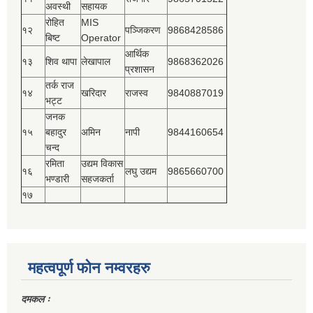
अवस्थी
सहायक
रोहित
MIS
१२
पञ्‍जिकरण
9868428586
बिष्‍ट
Operator
आर्थिक
१३
शिव थापा
लेखापाल
9868362026
प्रशासन
तर्क राज
१४
खरिदार
राजस्‍व
9840887019
भट्ट
जनक
१५
बहादुर
अमिन
नापी
9844160654
चन्द
रमिता
उद्यम विकास
१६
लघु उद्यम
9865660700
भण्डारी
सहजकर्ता
१७
महत्वपूर्ण फोन नम्वरहरु
दमकल ः