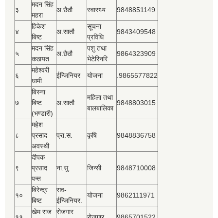
मदन सिंह
३
अ.छैठौ
स्वास्थ्य
9848851149
महरा
हिकेश
सूचना
४
अ.सातौ
9843409548
बिष्‍ट
प्रविधि
मदन सिंह
पशु तथा
५
अ.छैठौ
9864323909
कठायत
भेटेरिनरि
महेश्‍वरी
६
ईन्जिनियर
योजना
.9865577822
धामी
बिस्‍ना
महिला तथा
७
बिष्‍ट
अ.सातौ
9848803015
बालबालिका
(भण्डारी)
महेश
८
प्रसाद
प्रा.स.
कृषि
9848836758
अवस्थी
दीपक
९
प्रसाद
ना.सु.
जिन्सी
9848710008
पन्त
बिरेन्द्र
सव-
१०
योजना
9862111971
बिष्‍ट
ईन्जिनियर.
खेम राज
रोजगार
११
रोजगार
9865701522