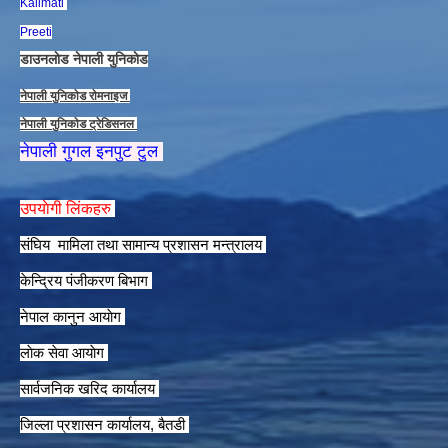
Kalimati
Preeti
डाउनलाेड नेपाली युनिकाेड
नेपाली युनिकाेड राेमनाइज
नेपाली युनिकाेड ट्रेडिसनल
नेपाली गुगल इनपुट टुल
उपयाेगी लिंकहरु
संघिय मामिला तथा सामान्य प्रशासन मन्त्रालय
केन्द्रिय पंजीकरण बिभाग
नेपाल कानुन आयाेग
लाेक सेवा आयाेग
सार्वजनिक खरिद कार्यालय
जिल्ला प्रशासन कार्यालय, बैतडी