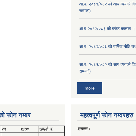
आ.व. २०८१/०८२ को आय व्ययको वि
सम्मको)
आ.व.२०८२/०८३ को बजेट बक्तव्य ।
आ.व. २०८२/०८३ को बार्षिक नीति तथा
आ.व. २०८१/०८२ को आय व्ययको वि
सम्मको)
more
को फोन नम्बर
महत्वपूर्ण फोन नम्वरहरु
दमकल ः
पद
शाखा
सम्‍पर्क नं.