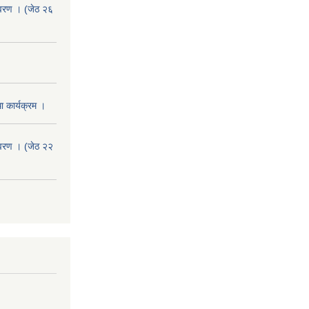
वरण । (जेठ २६
 कार्यक्रम ।
वरण । (जेठ २२