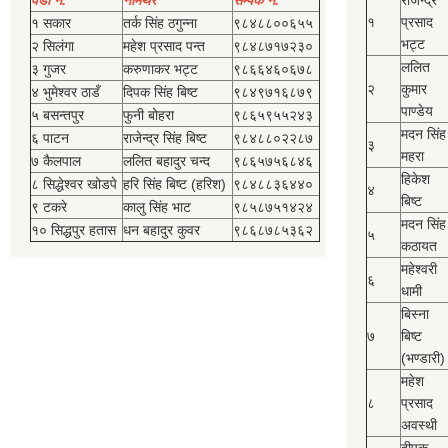
वडा नं.
नामथर
सम्पर्क नं.
राजेन्द्र
१
प्रसाद
१ सकार
तर्क सिंह ठगुन्‍ना
९८४८८००६५५
भट्ट
२ सिलंगा
महेश प्रसाद पन्त
९८४८७१७२३०
ललित
३ गुजर
करुणाकर भट्ट
९८६६४६०६७८
२
कुमार
४ भुमेश्‍वर ठाडँ
दिपक सिंह बिष्‍ट
९८४९७१६८७९
पाण्डेय
५ बसन्तपुर
फुनी बोहरा
९८६५९५५२४३
मदन सिंह
६ पाटन
राजेन्द्र सिंह बिष्‍ट
९८४८८०२२८७
३
महरा
७ कैलपाल
ललित बहादुर चन्द
९८६५७५६८४६
हिकेश
८ सिद्धेश्‍वर खोडपे
हरि सिंह बिष्‍ट (हरिश)
९८४८८३६४४०
४
बिष्‍ट
९ टकरे
कालु सिंह भाट
९८५८७५१४२४
मदन सिंह
१० सिद्धपुर हतास
धन बहादुर कुवर
९८६८७८५३६२
५
कठायत
महेश्‍वरी
६
धामी
बिस्‍ना
७
बिष्‍ट
(भण्डारी)
महेश
८
प्रसाद
अवस्थी