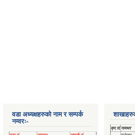
वडा अध्यक्षहरुको नाम र सम्पर्क
शाखाहरु
नम्वरः-
क्र.सं.
नामथर