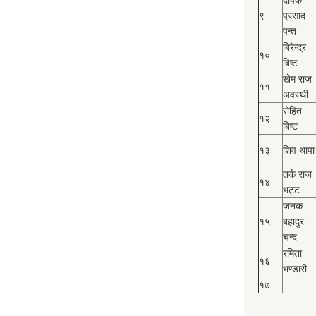
दीपक
९
प्रसाद
पन्त
बिरेन्द्र
१०
बिष्‍ट
खेम राज
११
अवस्थी
रोहित
१२
बिष्‍ट
१३
शिव थापा
तर्क राज
१४
भट्ट
जनक
१५
बहादुर
चन्द
रमिता
१६
भण्डारी
१७