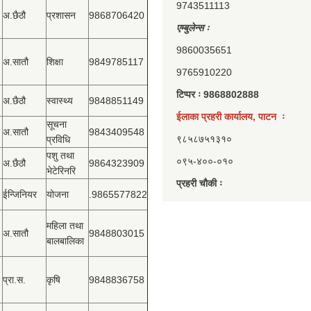
9743511113
अ.छैठौ
प्रशासन
9868706420
एम्बुलेन्स ः
9860035651
अ.सातौ
शिक्षा
9849785117
9765910220
टिप्पर ः 9868802888
अ.छैठौ
स्वास्थ्य
9848851149
ईलाका प्रहरी कार्यालय, पाटन ः
सूचना
अ.सातौ
9843409548
९८५८७५१३१०
प्रविधि
पशु तथा
०९५-४००-०१०
अ.छैठौ
9864323909
भेटेरिनरि
प्रहरी चौकी ः
ईन्जिनियर
योजना
.9865577822
महिला तथा
अ.सातौ
9848803015
बालबालिका
प्रा.स.
कृषि
9848836758