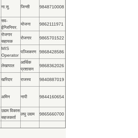
ना.सु.
जिन्सी
9848710008
सव-
योजना
9862111971
ईन्जिनियर.
रोजगार
रोजगार
9865701522
सहायक
MIS
पञ्‍जिकरण
9868428586
Operator
आर्थिक
लेखापाल
9868362026
प्रशासन
खरिदार
राजस्‍व
9840887019
अमिन
नापी
9844160654
उद्यम विकास
लघु उद्यम
9865660700
सहजकर्ता