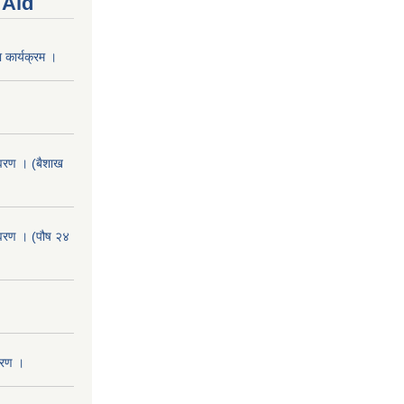
 Aid
 कार्यक्रम ।
वरण । (बैशाख
वरण । (पौष २४
वरण ।