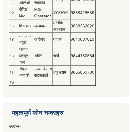
अवस्थी
सहायक
रोहित
MIS
१२
पञ्‍जिकरण
9868428586
बिष्‍ट
Operator
आर्थिक
१३
शिव थापा
लेखापाल
9868362026
प्रशासन
तर्क राज
१४
खरिदार
राजस्‍व
9840887019
भट्ट
जनक
१५
बहादुर
अमिन
नापी
9844160654
चन्द
रमिता
उद्यम विकास
१६
लघु उद्यम
9865660700
भण्डारी
सहजकर्ता
१७
महत्वपूर्ण फोन नम्वरहरु
दमकल ः