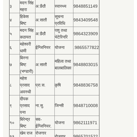
मदन सिंह
३
अ.छैठौ
स्वास्थ्य
9848851149
महरा
हिकेश
सूचना
४
अ.सातौ
9843409548
बिष्‍ट
प्रविधि
मदन सिंह
पशु तथा
५
अ.छैठौ
9864323909
कठायत
भेटेरिनरि
महेश्‍वरी
६
ईन्जिनियर
योजना
.9865577822
धामी
बिस्‍ना
महिला तथा
७
बिष्‍ट
अ.सातौ
9848803015
बालबालिका
(भण्डारी)
महेश
८
प्रसाद
प्रा.स.
कृषि
9848836758
अवस्थी
दीपक
९
प्रसाद
ना.सु.
जिन्सी
9848710008
पन्त
बिरेन्द्र
सव-
१०
योजना
9862111971
बिष्‍ट
ईन्जिनियर.
खेम राज
रोजगार
११
रोजगार
9865701522