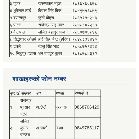
३ गुजर
करुणाकर भट्ट
९८६६४६०६७८
४ भुमेश्‍वर ठाडँ
दिपक सिंह बिष्‍ट
९८४९७१६८७९
५ बसन्तपुर
फुनी बोहरा
९८६५९५५२४३
६ पाटन
राजेन्द्र सिंह बिष्‍ट
९८४८८०२२८७
७ कैलपाल
ललित बहादुर चन्द
९८६५७५६८४६
८ सिद्धेश्‍वर खोडपे
हरि सिंह बिष्‍ट (हरिश)
९८४८८३६४४०
९ टकरे
कालु सिंह भाट
९८५८७५१४२४
१० सिद्धपुर हतास
धन बहादुर कुवर
९८६८७८५३६२
शाखाहरुको फोन नम्बर
क्र.सं.
नामथर
पद
शाखा
सम्‍पर्क नं.
राजेन्द्र
१
प्रसाद
अ.छैठौ
प्रशासन
9868706420
भट्ट
ललित
२
कुमार
अ.सातौ
शिक्षा
9849785117
पाण्डेय