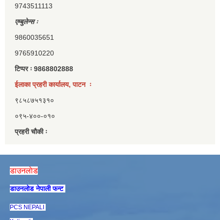
9743511113
एम्बुलेन्स ः
9860035651
9765910220
टिप्पर ः 9868802888
ईलाका प्रहरी कार्यालय, पाटन ः
९८५८७५१३१०
०९५-४००-०१०
प्रहरी चौकी ः
डाउनलाेड
डाउनलाेड नेपाली फन्ट
PCS NEPALI