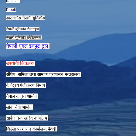
Kalimati
Preeti
डाउनलाेड नेपाली युनिकाेड
नेपाली युनिकाेड राेमनाइज
नेपाली युनिकाेड ट्रेडिसनल
नेपाली गुगल इनपुट टुल
उपयाेगी लिंकहरु
संघिय मामिला तथा सामान्य प्रशासन मन्त्रालय
केन्द्रिय पंजीकरण बिभाग
नेपाल कानुन आयाेग
लाेक सेवा आयाेग
सार्वजनिक खरिद कार्यालय
जिल्ला प्रशासन कार्यालय, बैतडी