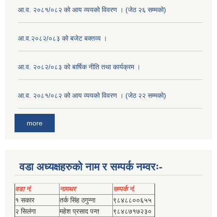
आ.व. २०८१/०८२ को आय व्ययको विवरण । (जेठ २६ सम्मको)
आ.व.२०८२/०८३ को बजेट बक्तव्य ।
आ.व. २०८२/०८३ को बार्षिक नीति तथा कार्यक्रम ।
आ.व. २०८१/०८२ को आय व्ययको विवरण । (जेठ २२ सम्मको)
more
वडा अध्यक्षहरुको नाम र सम्पर्क नम्वरः-
वडा नं.
नामथर
सम्पर्क नं.
१ सकार
तर्क सिंह ठगुन्‍ना
९८४८८००६५५
२ सिलंगा
महेश प्रसाद पन्त
९८४८७१७२३०