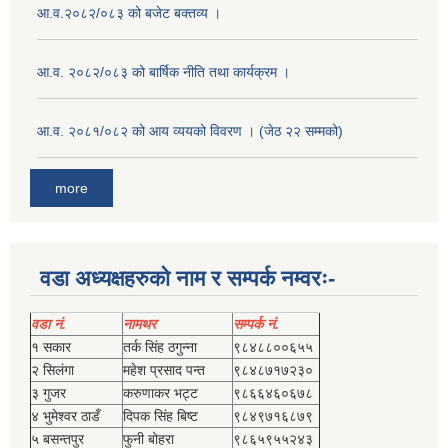
आ.व.२०८२/०८३ को बजेट बक्तव्य ।
आ.व. २०८२/०८३ को बार्षिक नीति तथा कार्यक्रम ।
आ.व. २०८१/०८२ को आय व्ययको विवरण । (जेठ २२ सम्मको)
more
वडा अध्यक्षहरुको नाम र सम्पर्क नम्वरः-
वडा नं.
नामथर
सम्पर्क नं.
१ सकार
तर्क सिंह ठगुन्‍ना
९८४८८००६५५
२ सिलंगा
महेश प्रसाद पन्त
९८४८७१७२३०
३ गुजर
करुणाकर भट्ट
९८६६४६०६७८
४ भुमेश्‍वर ठाडँ
दिपक सिंह बिष्‍ट
९८४९७१६८७९
५ बसन्तपुर
फुनी बोहरा
९८६५९५५२४३