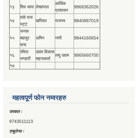
आर्थिक
१३
शिव थापा
लेखापाल
9868362026
प्रशासन
तर्क राज
१४
खरिदार
राजस्‍व
9840887019
भट्ट
जनक
१५
बहादुर
अमिन
नापी
9844160654
चन्द
रमिता
उद्यम विकास
१६
लघु उद्यम
9865660700
भण्डारी
सहजकर्ता
१७
महत्वपूर्ण फोन नम्वरहरु
दमकल ः
9743511113
एम्बुलेन्स ः