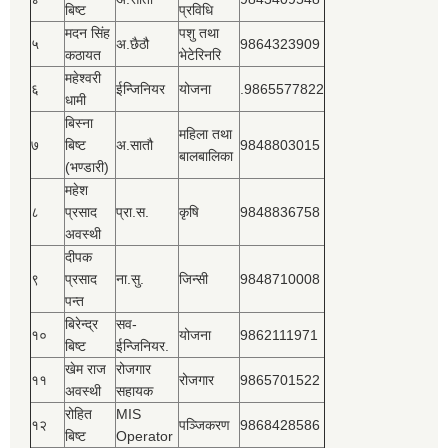
बिष्‍ट
प्रविधि
मदन सिंह
पशु तथा
५
अ.छैठौ
9864323909
कठायत
भेटेरिनरि
महेश्‍वरी
६
ईन्जिनियर
योजना
.9865577822
धामी
बिस्‍ना
महिला तथा
७
बिष्‍ट
अ.सातौ
9848803015
बालबालिका
(भण्डारी)
महेश
८
प्रसाद
प्रा.स.
कृषि
9848836758
अवस्थी
दीपक
९
प्रसाद
ना.सु.
जिन्सी
9848710008
पन्त
बिरेन्द्र
सव-
१०
योजना
9862111971
बिष्‍ट
ईन्जिनियर.
खेम राज
रोजगार
११
रोजगार
9865701522
अवस्थी
सहायक
रोहित
MIS
१२
पञ्‍जिकरण
9868428586
बिष्‍ट
Operator