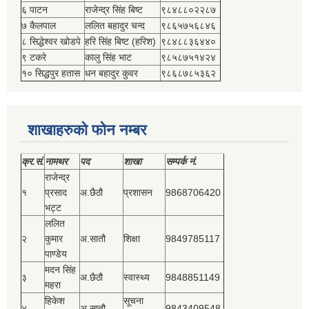
६ पाटन
राजेन्द्र सिंह बिष्‍ट
९८४८८०२२८७
७ कैलपाल
ललित बहादुर चन्द
९८६५७५६८४६
८ सिद्धेश्‍वर खोडपे
हरि सिंह बिष्‍ट (हरिश)
९८४८८३६४४०
९ टकरे
कालु सिंह भाट
९८५८७५१४२४
१० सिद्धपुर हतास
धन बहादुर कुवर
९८६८७८५३६२
शाखाहरुको फोन नम्बर
क्र.सं.
नामथर
पद
शाखा
सम्‍पर्क नं.
राजेन्द्र
१
प्रसाद
अ.छैठौ
प्रशासन
9868706420
भट्ट
ललित
२
कुमार
अ.सातौ
शिक्षा
9849785117
पाण्डेय
मदन सिंह
३
अ.छैठौ
स्वास्थ्य
9848851149
महरा
हिकेश
सूचना
४
अ.सातौ
9843409548