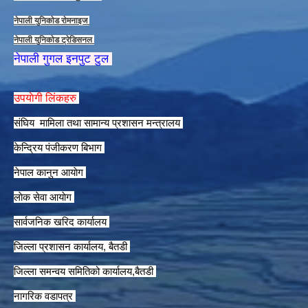
नेपाली युनिकाेड राेमनाइज
नेपाली युनिकाेड ट्रेडिसनल
नेपाली गुगल इनपुट टुल
उपयाेगी लिंकहरु
संघिय मामिला तथा सामान्य प्रशासन मन्त्रालय
केन्द्रिय पंजीकरण बिभाग
नेपाल कानुन आयाेग
लाेक सेवा आयाेग
सार्वजनिक खरिद कार्यालय
जिल्ला प्रशासन कार्यालय, बैतडी
जिल्ला समन्वय समितिको कार्यालय,बैतडी
नागरिक वडापत्र