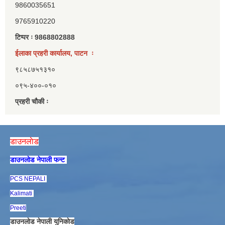
9860035651
9765910220
टिप्पर ः 9868802888
ईलाका प्रहरी कार्यालय, पाटन ः
९८५८७५१३१०
०९५-४००-०१०
प्रहरी चौकी ः
डाउनलाेड
डाउनलाेड नेपाली फन्ट
PCS NEPALI
Kalimati
Preeti
डाउनलाेड नेपाली युनिकाेड