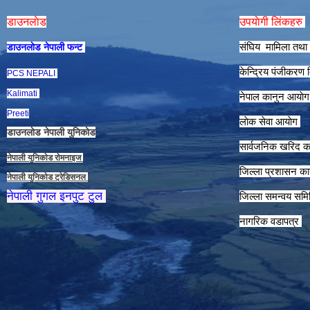
डाउनलाेड
उपयाेगी लिंकहरु
संघिय मामिला तथा 
डाउनलाेड नेपाली फन्ट
केन्द्रिय पंजीकरण
PCS NEPALI
Kalimati
नेपाल कानुन आयाे
Preeti
लाेक सेवा आयाेग
डाउनलाेड नेपाली युनिकाेड
सार्वजनिक खरिद क
नेपाली युनिकाेड राेमनाइज
जिल्ला प्रशासन कार
नेपाली युनिकाेड ट्रेडिसनल
नेपाली गुगल इनपुट टुल
जिल्ला समन्वय समि
नागरिक वडापत्र