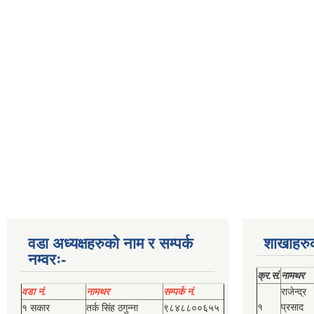
वडा अध्यक्षहरुको नाम र सम्पर्क
शाखाहरु
नम्वरः-
क्र.सं.
नामथर
वडा नं.
नामथर
सम्पर्क नं.
राजेन्द्र
१
प्रसाद
१ सकार
तर्क सिंह ठगुन्‍ना
९८४८८००६५५