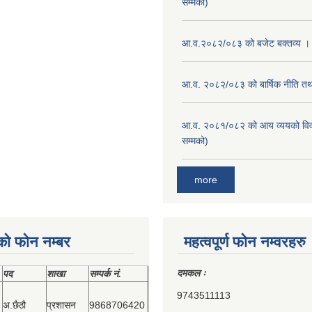
सम्मको)
आ.व.२०८२/०८३ को बजेट बक्तव्य ।
आ.व. २०८२/०८३ को बार्षिक नीति तथा
आ.व. २०८१/०८२ को आय व्ययको वि
सम्मको)
more
को फोन नम्बर
महत्वपूर्ण फोन नम्वरहरु
दमकल ः
पद
शाखा
सम्‍पर्क नं.
9743511113
अ.छैठौ
प्रशासन
9868706420