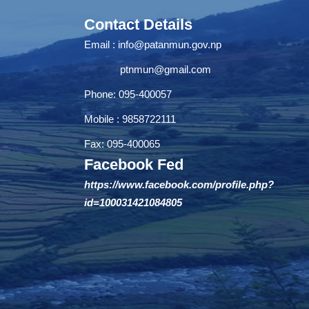
Contact Details
Email :
info@patanmun.gov.np
ptnmun@gmail.com
Phone: 095-400057
Mobile : 9858722111
Fax: 095-400065
Facebook Fed
https://www.facebook.com/profile.php?
id=100031421084805