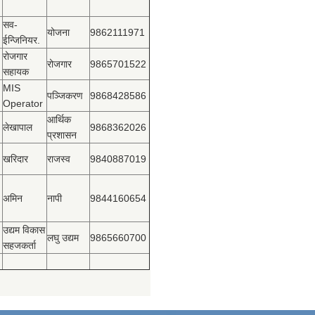
सव-
योजना
9862111971
ईन्जिनियर.
रोजगार
रोजगार
9865701522
सहायक
MIS
पञ्‍जिकरण
9868428586
Operator
आर्थिक
लेखापाल
9868362026
प्रशासन
खरिदार
राजस्‍व
9840887019
अमिन
नापी
9844160654
उद्यम विकास
लघु उद्यम
9865660700
सहजकर्ता