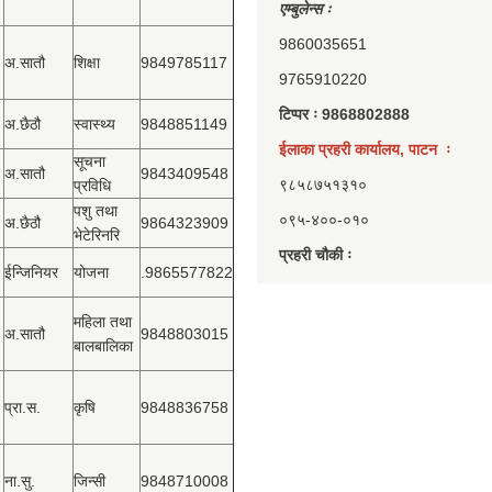
एम्बुलेन्स ः
9860035651
अ.सातौ
शिक्षा
9849785117
9765910220
टिप्पर ः 9868802888
अ.छैठौ
स्वास्थ्य
9848851149
ईलाका प्रहरी कार्यालय, पाटन ः
सूचना
अ.सातौ
9843409548
९८५८७५१३१०
प्रविधि
पशु तथा
०९५-४००-०१०
अ.छैठौ
9864323909
भेटेरिनरि
प्रहरी चौकी ः
ईन्जिनियर
योजना
.9865577822
महिला तथा
अ.सातौ
9848803015
बालबालिका
प्रा.स.
कृषि
9848836758
ना.सु.
जिन्सी
9848710008