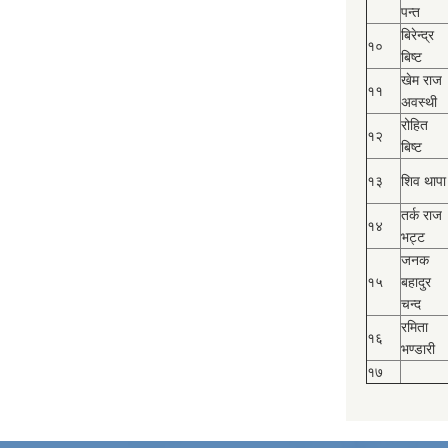
पन्त
बिरेन्द्र
१०
बिष्‍ट
खेम राज
११
अवस्थी
रोहित
१२
बिष्‍ट
१३
शिव थापा
तर्क राज
१४
भट्ट
जनक
१५
बहादुर
चन्द
रमिता
१६
भण्डारी
१७