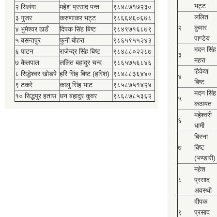
भट्ट
२ सिलंगा
महेश प्रसाद पन्त
९८४८७१७२३०
ललित
३ गुजर
करुणाकर भट्ट
९८६६४६०६७८
२
कुमार
४ भुमेश्‍वर ठाडँ
दिपक सिंह बिष्‍ट
९८४९७१६८७९
पाण्डेय
५ बसन्तपुर
फुनी बोहरा
९८६५९५५२४३
मदन सिंह
६ पाटन
राजेन्द्र सिंह बिष्‍ट
९८४८८०२२८७
३
महरा
७ कैलपाल
ललित बहादुर चन्द
९८६५७५६८४६
हिकेश
८ सिद्धेश्‍वर खोडपे
हरि सिंह बिष्‍ट (हरिश)
९८४८८३६४४०
४
बिष्‍ट
९ टकरे
कालु सिंह भाट
९८५८७५१४२४
मदन सिंह
१० सिद्धपुर हतास
धन बहादुर कुवर
९८६८७८५३६२
५
कठायत
महेश्‍वरी
६
धामी
बिस्‍ना
७
बिष्‍ट
(भण्डारी)
महेश
८
प्रसाद
अवस्थी
दीपक
९
प्रसाद