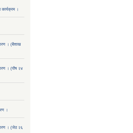
 कार्यक्रम ।
वरण । (बैशाख
वरण । (पौष २४
वरण ।
वरण । (जेठ २६