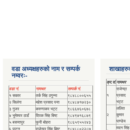
वडा अध्यक्षहरुको नाम र सम्पर्क
शाखाहरु
नम्वरः-
क्र.सं.
नामथर
वडा नं.
नामथर
सम्पर्क नं.
राजेन्द्र
१
प्रसाद
१ सकार
तर्क सिंह ठगुन्‍ना
९८४८८००६५५
भट्ट
२ सिलंगा
महेश प्रसाद पन्त
९८४८७१७२३०
ललित
३ गुजर
करुणाकर भट्ट
९८६६४६०६७८
२
कुमार
४ भुमेश्‍वर ठाडँ
दिपक सिंह बिष्‍ट
९८४९७१६८७९
पाण्डेय
५ बसन्तपुर
फुनी बोहरा
९८६५९५५२४३
मदन सिंह
६ पाटन
राजेन्द्र सिंह बिष्‍ट
९८४८८०२२८७