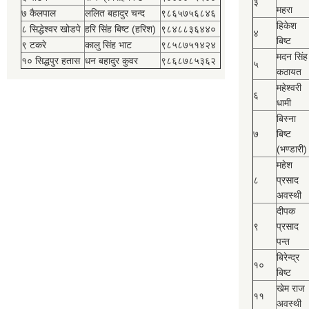
३
महरा
७ कैलपाल
ललित बहादुर चन्द
९८६५७५६८४६
हिकेश
८ सिद्धेश्‍वर खोडपे
हरि सिंह बिष्‍ट (हरिश)
९८४८८३६४४०
४
बिष्‍ट
९ टकरे
कालु सिंह भाट
९८५८७५१४२४
मदन सिंह
१० सिद्धपुर हतास
धन बहादुर कुवर
९८६८७८५३६२
५
कठायत
महेश्‍वरी
६
धामी
बिस्‍ना
७
बिष्‍ट
(भण्डारी)
महेश
८
प्रसाद
अवस्थी
दीपक
९
प्रसाद
पन्त
बिरेन्द्र
१०
बिष्‍ट
खेम राज
११
अवस्थी