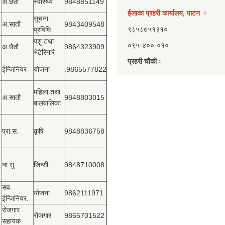
अ.छैठौ
स्वास्थ्य
9848851149
ईलाका प्रहरी कार्यालय, पाटन ः
सूचना
अ.सातौ
9843409548
९८५८७५१३१०
प्रविधि
पशु तथा
०९५-४००-०१०
अ.छैठौ
9864323909
भेटेरिनरि
प्रहरी चौकी ः
ईन्जिनियर
योजना
.9865577822
महिला तथा
अ.सातौ
9848803015
बालबालिका
प्रा.स.
कृषि
9848836758
ना.सु.
जिन्सी
9848710008
सव-
योजना
9862111971
ईन्जिनियर.
रोजगार
रोजगार
9865701522
सहायक