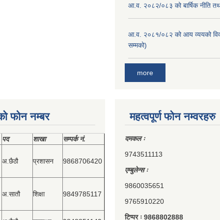
आ.व. २०८२/०८३ को बार्षिक नीति तथा
आ.व. २०८१/०८२ को आय व्ययको वि
सम्मको)
more
को फोन नम्बर
महत्वपूर्ण फोन नम्वरहरु
दमकल ः
पद
शाखा
सम्‍पर्क नं.
9743511113
अ.छैठौ
प्रशासन
9868706420
एम्बुलेन्स ः
9860035651
अ.सातौ
शिक्षा
9849785117
9765910220
टिप्पर ः 9868802888