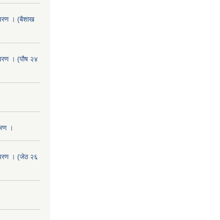
वरण । (बैशाख
वरण । (पौष २४
वरण ।
वरण । (जेठ २६