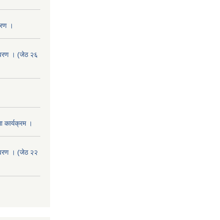
वरण ।
वरण । (जेठ २६
 कार्यक्रम ।
वरण । (जेठ २२