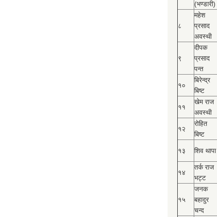
(भण्डारी)
महेश
८
प्रसाद
अवस्थी
दीपक
९
प्रसाद
पन्त
बिरेन्द्र
१०
बिष्‍ट
खेम राज
११
अवस्थी
रोहित
१२
बिष्‍ट
१३
शिव थापा
तर्क राज
१४
भट्ट
जनक
१५
बहादुर
चन्द