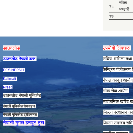
रमिता
१६
भण्डारी
१७
डाउनलाेड
उपयाेगी लिंकहरु
संघिय मामिला तथा 
डाउनलाेड नेपाली फन्ट
केन्द्रिय पंजीकरण
PCS NEPALI
Kalimati
नेपाल कानुन आयाे
Preeti
लाेक सेवा आयाेग
डाउनलाेड नेपाली युनिकाेड
सार्वजनिक खरिद क
नेपाली युनिकाेड राेमनाइज
जिल्ला प्रशासन कार
नेपाली युनिकाेड ट्रेडिसनल
नेपाली गुगल इनपुट टुल
जिल्ला समन्वय समि