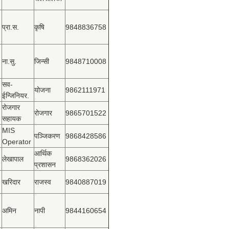
प्रा.स.
कृषि
9848836758
ना.सु.
जिन्सी
9848710008
सव-
योजना
9862111971
ईन्जिनियर.
रोजगार
रोजगार
9865701522
सहायक
MIS
पञ्‍जिकरण
9868428586
Operator
आर्थिक
लेखापाल
9868362026
प्रशासन
खरिदार
राजस्‍व
9840887019
अमिन
नापी
9844160654