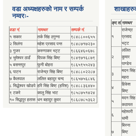
वडा अध्यक्षहरुको नाम र सम्पर्क
शाखाहरु
नम्वरः-
क्र.सं.
नामथर
वडा नं.
नामथर
सम्पर्क नं.
राजेन्द्र
१
प्रसाद
१ सकार
तर्क सिंह ठगुन्‍ना
९८४८८००६५५
भट्ट
२ सिलंगा
महेश प्रसाद पन्त
९८४८७१७२३०
ललित
३ गुजर
करुणाकर भट्ट
९८६६४६०६७८
२
कुमार
४ भुमेश्‍वर ठाडँ
दिपक सिंह बिष्‍ट
९८४९७१६८७९
पाण्डेय
५ बसन्तपुर
फुनी बोहरा
९८६५९५५२४३
मदन सिंह
६ पाटन
राजेन्द्र सिंह बिष्‍ट
९८४८८०२२८७
३
महरा
७ कैलपाल
ललित बहादुर चन्द
९८६५७५६८४६
हिकेश
८ सिद्धेश्‍वर खोडपे
हरि सिंह बिष्‍ट (हरिश)
९८४८८३६४४०
४
बिष्‍ट
९ टकरे
कालु सिंह भाट
९८५८७५१४२४
मदन सिंह
१० सिद्धपुर हतास
धन बहादुर कुवर
९८६८७८५३६२
५
कठायत
महेश्‍वरी
६
धामी
बिस्‍ना
७
बिष्‍ट