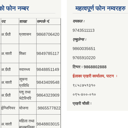
को फोन नम्बर
महत्वपूर्ण फोन नम्वरहरु
दमकल ः
पद
शाखा
सम्‍पर्क नं.
9743511113
अ.छैठौ
प्रशासन
9868706420
एम्बुलेन्स ः
9860035651
अ.सातौ
शिक्षा
9849785117
9765910220
टिप्पर ः 9868802888
अ.छैठौ
स्वास्थ्य
9848851149
ईलाका प्रहरी कार्यालय, पाटन ः
सूचना
अ.सातौ
9843409548
९८५८७५१३१०
प्रविधि
पशु तथा
०९५-४००-०१०
अ.छैठौ
9864323909
भेटेरिनरि
प्रहरी चौकी ः
ईन्जिनियर
योजना
.9865577822
महिला तथा
अ.सातौ
9848803015
बालबालिका