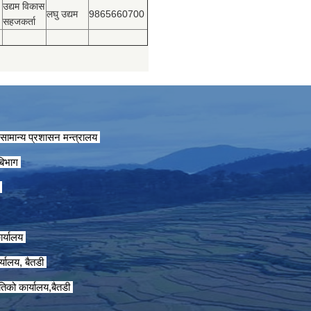
उद्यम विकास
लघु उद्यम
9865660700
सहजकर्ता
सामान्य प्रशासन मन्त्रालय
 बिभाग
ग
ार्यालय
्यालय, बैतडी
तिको कार्यालय,बैतडी