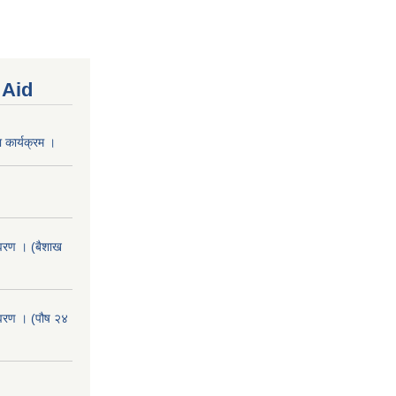
 Aid
 कार्यक्रम ।
वरण । (बैशाख
वरण । (पौष २४