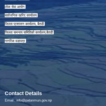
लाेक सेवा आयाेग
सार्वजनिक खरिद कार्यालय
जिल्ला प्रशासन कार्यालय, बैतडी
जिल्ला समन्वय समितिको कार्यालय,बैतडी
नागरिक वडापत्र
Contact Details
Email :
info@patanmun.gov.np