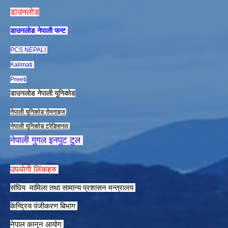
डाउनलाेड
डाउनलाेड नेपाली फन्ट
PCS NEPALI
Kalimati
Preeti
डाउनलाेड नेपाली युनिकाेड
नेपाली युनिकाेड राेमनाइज
नेपाली युनिकाेड ट्रेडिसनल
नेपाली गुगल इनपुट टुल
उपयाेगी लिंकहरु
संघिय मामिला तथा सामान्य प्रशासन मन्त्रालय
केन्द्रिय पंजीकरण बिभाग
नेपाल कानुन आयाेग