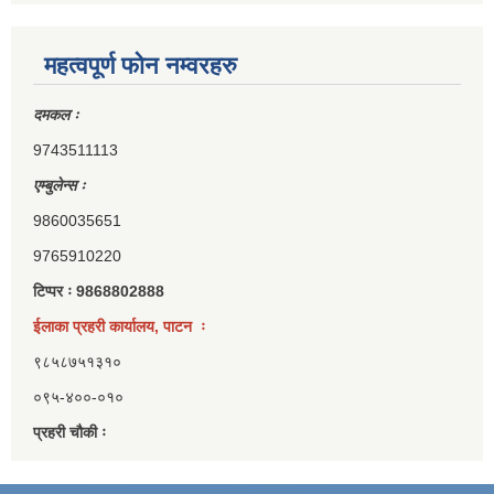
महत्वपूर्ण फोन नम्वरहरु
दमकल ः
9743511113
एम्बुलेन्स ः
9860035651
9765910220
टिप्पर ः 9868802888
ईलाका प्रहरी कार्यालय, पाटन ः
९८५८७५१३१०
०९५-४००-०१०
प्रहरी चौकी ः