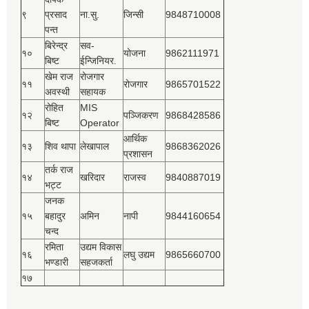
९
प्रसाद
ना.सु.
जिन्सी
9848710008
पन्त
बिरेन्द्र
सव-
१०
योजना
9862111971
बिष्‍ट
ईन्जिनियर.
खेम राज
रोजगार
११
रोजगार
9865701522
अवस्थी
सहायक
रोहित
MIS
१२
पञ्‍जिकरण
9868428586
बिष्‍ट
Operator
आर्थिक
१३
शिव थापा
लेखापाल
9868362026
प्रशासन
तर्क राज
१४
खरिदार
राजस्‍व
9840887019
भट्ट
जनक
१५
बहादुर
अमिन
नापी
9844160654
चन्द
रमिता
उद्यम विकास
१६
लघु उद्यम
9865660700
भण्डारी
सहजकर्ता
१७