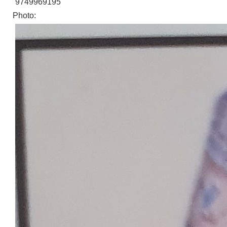
9749969195
Photo: