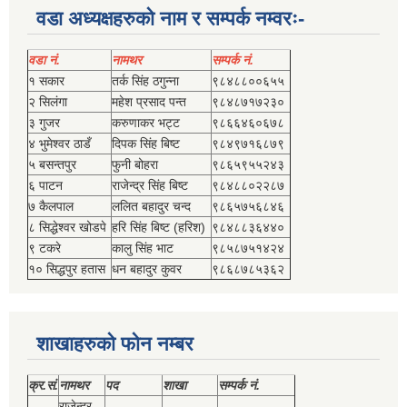
वडा अध्यक्षहरुको नाम र सम्पर्क नम्वरः-
वडा नं.
नामथर
सम्पर्क नं.
१ सकार
तर्क सिंह ठगुन्‍ना
९८४८८००६५५
२ सिलंगा
महेश प्रसाद पन्त
९८४८७१७२३०
३ गुजर
करुणाकर भट्ट
९८६६४६०६७८
४ भुमेश्‍वर ठाडँ
दिपक सिंह बिष्‍ट
९८४९७१६८७९
५ बसन्तपुर
फुनी बोहरा
९८६५९५५२४३
६ पाटन
राजेन्द्र सिंह बिष्‍ट
९८४८८०२२८७
७ कैलपाल
ललित बहादुर चन्द
९८६५७५६८४६
८ सिद्धेश्‍वर खोडपे
हरि सिंह बिष्‍ट (हरिश)
९८४८८३६४४०
९ टकरे
कालु सिंह भाट
९८५८७५१४२४
१० सिद्धपुर हतास
धन बहादुर कुवर
९८६८७८५३६२
शाखाहरुको फोन नम्बर
क्र.सं.
नामथर
पद
शाखा
सम्‍पर्क नं.
राजेन्द्र