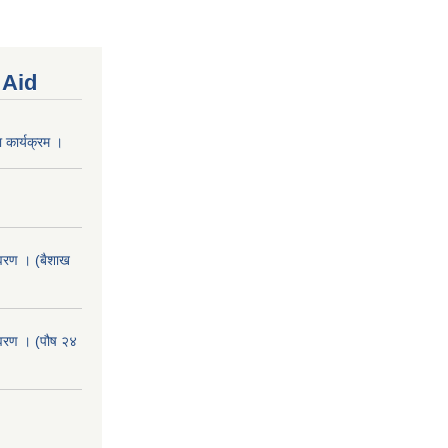
 Aid
 कार्यक्रम ।
वरण । (बैशाख
वरण । (पौष २४