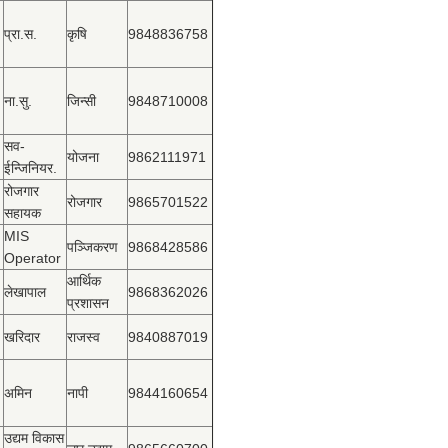
प्रा.स.
कृषि
9848836758
ना.सु.
जिन्सी
9848710008
सव-
योजना
9862111971
ईन्जिनियर.
रोजगार
रोजगार
9865701522
सहायक
MIS
पञ्‍जिकरण
9868428586
Operator
आर्थिक
लेखापाल
9868362026
प्रशासन
खरिदार
राजस्‍व
9840887019
अमिन
नापी
9844160654
उद्यम विकास