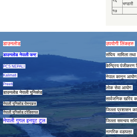
१६
भण्डारी
१७
डाउनलाेड
उपयाेगी लिंकहरु
संघिय मामिला तथा 
डाउनलाेड नेपाली फन्ट
केन्द्रिय पंजीकरण
PCS NEPALI
Kalimati
नेपाल कानुन आयाे
Preeti
लाेक सेवा आयाेग
डाउनलाेड नेपाली युनिकाेड
सार्वजनिक खरिद क
नेपाली युनिकाेड राेमनाइज
जिल्ला प्रशासन कार
नेपाली युनिकाेड ट्रेडिसनल
नेपाली गुगल इनपुट टुल
जिल्ला समन्वय समि
नागरिक वडापत्र