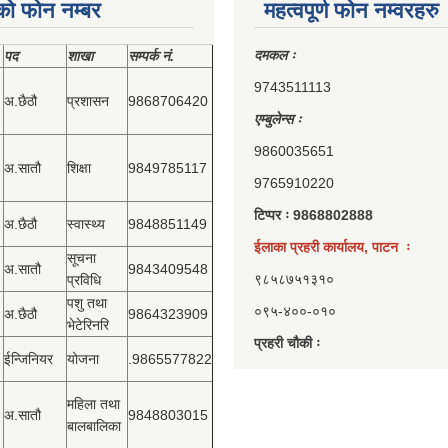
को फोन नम्बर
महत्वपूर्ण फोन नम्वरहरु
दमकल ः
पद
शाखा
सम्‍पर्क नं.
9743511113
अ.छैठौ
प्रशासन
9868706420
एम्बुलेन्स ः
9860035651
अ.सातौ
शिक्षा
9849785117
9765910220
टिप्पर ः 9868802888
अ.छैठौ
स्वास्थ्य
9848851149
ईलाका प्रहरी कार्यालय, पाटन ः
सूचना
अ.सातौ
9843409548
९८५८७५१३१०
प्रविधि
पशु तथा
०९५-४००-०१०
अ.छैठौ
9864323909
भेटेरिनरि
प्रहरी चौकी ः
ईन्जिनियर
योजना
.9865577822
महिला तथा
अ.सातौ
9848803015
बालबालिका