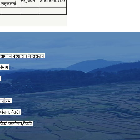
लघु उद्यम
9865660700
सहजकर्ता
सामान्य प्रशासन मन्त्रालय
 बिभाग
ग
ार्यालय
्यालय, बैतडी
तिको कार्यालय,बैतडी