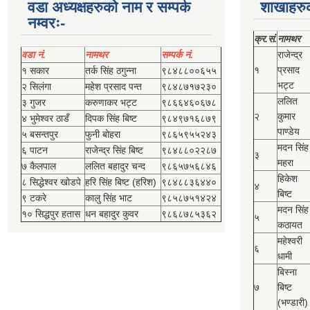
वडा अध्यक्षहरुको नाम र सम्पर्क
शाखाहरु
नम्वरः-
क्र.सं.
नामथर
वडा नं.
नामथर
सम्पर्क नं.
राजेन्द्र
१
प्रसाद
१ सकार
तर्क सिंह ठगुन्‍ना
९८४८८००६५५
भट्ट
२ सिलंगा
महेश प्रसाद पन्त
९८४८७१७२३०
ललित
३ गुजर
करुणाकर भट्ट
९८६६४६०६७८
२
कुमार
४ भुमेश्‍वर ठाडँ
दिपक सिंह बिष्‍ट
९८४९७१६८७९
पाण्डेय
५ बसन्तपुर
फुनी बोहरा
९८६५९५५२४३
मदन सिंह
६ पाटन
राजेन्द्र सिंह बिष्‍ट
९८४८८०२२८७
३
महरा
७ कैलपाल
ललित बहादुर चन्द
९८६५७५६८४६
हिकेश
८ सिद्धेश्‍वर खोडपे
हरि सिंह बिष्‍ट (हरिश)
९८४८८३६४४०
४
बिष्‍ट
९ टकरे
कालु सिंह भाट
९८५८७५१४२४
मदन सिंह
१० सिद्धपुर हतास
धन बहादुर कुवर
९८६८७८५३६२
५
कठायत
महेश्‍वरी
६
धामी
बिस्‍ना
७
बिष्‍ट
(भण्डारी)