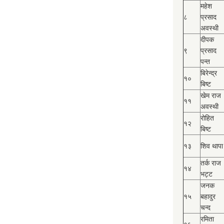
महेश
८
प्रसाद
अवस्थी
दीपक
९
प्रसाद
पन्त
बिरेन्द्र
१०
बिष्‍ट
खेम राज
११
अवस्थी
रोहित
१२
बिष्‍ट
१३
शिव थापा
तर्क राज
१४
भट्ट
जनक
१५
बहादुर
चन्द
रमिता