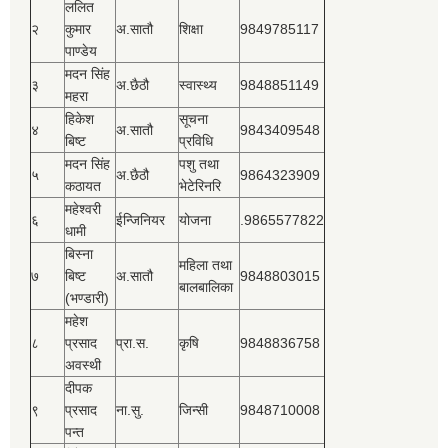
ललित
२
कुमार
अ.सातौ
शिक्षा
9849785117
पाण्डेय
मदन सिंह
३
अ.छैठौ
स्वास्थ्य
9848851149
महरा
हिकेश
सूचना
४
अ.सातौ
9843409548
बिष्‍ट
प्रविधि
मदन सिंह
पशु तथा
५
अ.छैठौ
9864323909
कठायत
भेटेरिनरि
महेश्‍वरी
६
ईन्जिनियर
योजना
.9865577822
धामी
बिस्‍ना
महिला तथा
७
बिष्‍ट
अ.सातौ
9848803015
बालबालिका
(भण्डारी)
महेश
८
प्रसाद
प्रा.स.
कृषि
9848836758
अवस्थी
दीपक
९
प्रसाद
ना.सु.
जिन्सी
9848710008
पन्त