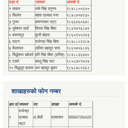
वडा नं.
नामथर
सम्पर्क नं.
१ सकार
तर्क सिंह ठगुन्‍ना
९८४८८००६५५
२ सिलंगा
महेश प्रसाद पन्त
९८४८७१७२३०
३ गुजर
करुणाकर भट्ट
९८६६४६०६७८
४ भुमेश्‍वर ठाडँ
दिपक सिंह बिष्‍ट
९८४९७१६८७९
५ बसन्तपुर
फुनी बोहरा
९८६५९५५२४३
६ पाटन
राजेन्द्र सिंह बिष्‍ट
९८४८८०२२८७
७ कैलपाल
ललित बहादुर चन्द
९८६५७५६८४६
८ सिद्धेश्‍वर खोडपे
हरि सिंह बिष्‍ट (हरिश)
९८४८८३६४४०
९ टकरे
कालु सिंह भाट
९८५८७५१४२४
१० सिद्धपुर हतास
धन बहादुर कुवर
९८६८७८५३६२
शाखाहरुको फोन नम्बर
क्र.सं.
नामथर
पद
शाखा
सम्‍पर्क नं.
राजेन्द्र
१
प्रसाद
अ.छैठौ
प्रशासन
9868706420
भट्ट