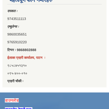
महत्वपूर्ण फोन नम्वरहरु
दमकल ः
9743511113
एम्बुलेन्स ः
9860035651
9765910220
टिप्पर ः 9868802888
ईलाका प्रहरी कार्यालय, पाटन ः
९८५८७५१३१०
०९५-४००-०१०
प्रहरी चौकी ः
डाउनलाेड