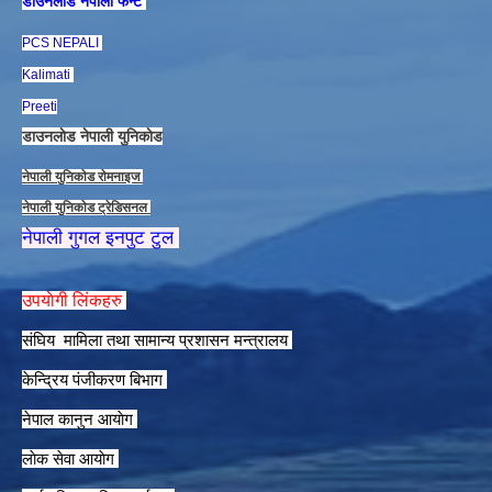
डाउनलाेड नेपाली फन्ट
PCS NEPALI
Kalimati
Preeti
डाउनलाेड नेपाली युनिकाेड
नेपाली युनिकाेड राेमनाइज
नेपाली युनिकाेड ट्रेडिसनल
नेपाली गुगल इनपुट टुल
उपयाेगी लिंकहरु
संघिय मामिला तथा सामान्य प्रशासन मन्त्रालय
केन्द्रिय पंजीकरण बिभाग
नेपाल कानुन आयाेग
लाेक सेवा आयाेग