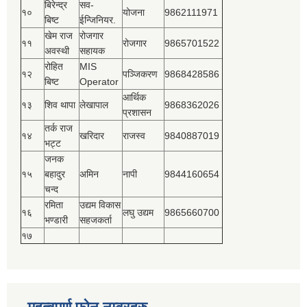
बिरेन्द्र
सव-
१०
योजना
9862111971
बिष्‍ट
ईन्जिनियर.
खेम राज
रोजगार
११
रोजगार
9865701522
अवस्थी
सहायक
रोहित
MIS
१२
पञ्‍जिकरण
9868428586
बिष्‍ट
Operator
आर्थिक
१३
शिव थापा
लेखापाल
9868362026
प्रशासन
तर्क राज
१४
खरिदार
राजस्‍व
9840887019
भट्ट
जनक
१५
बहादुर
अमिन
नापी
9844160654
चन्द
रमिता
उद्यम विकास
१६
लघु उद्यम
9865660700
भण्डारी
सहजकर्ता
१७