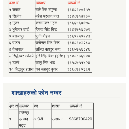
वडा नं.
नामथर
सम्पर्क नं.
१ सकार
तर्क सिंह ठगुन्‍ना
९८४८८००६५५
२ सिलंगा
महेश प्रसाद पन्त
९८४८७१७२३०
३ गुजर
करुणाकर भट्ट
९८६६४६०६७८
४ भुमेश्‍वर ठाडँ
दिपक सिंह बिष्‍ट
९८४९७१६८७९
५ बसन्तपुर
फुनी बोहरा
९८६५९५५२४३
६ पाटन
राजेन्द्र सिंह बिष्‍ट
९८४८८०२२८७
७ कैलपाल
ललित बहादुर चन्द
९८६५७५६८४६
८ सिद्धेश्‍वर खोडपे
हरि सिंह बिष्‍ट (हरिश)
९८४८८३६४४०
९ टकरे
कालु सिंह भाट
९८५८७५१४२४
१० सिद्धपुर हतास
धन बहादुर कुवर
९८६८७८५३६२
शाखाहरुको फोन नम्बर
क्र.सं.
नामथर
पद
शाखा
सम्‍पर्क नं.
राजेन्द्र
१
प्रसाद
अ.छैठौ
प्रशासन
9868706420
भट्ट