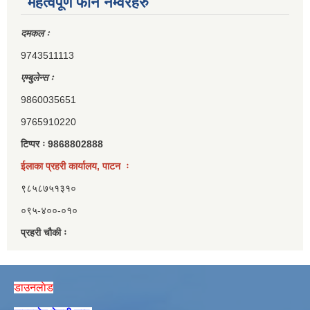
महत्वपूर्ण फोन नम्वरहरु
दमकल ः
9743511113
एम्बुलेन्स ः
9860035651
9765910220
टिप्पर ः 9868802888
ईलाका प्रहरी कार्यालय, पाटन ः
९८५८७५१३१०
०९५-४००-०१०
प्रहरी चौकी ः
डाउनलाेड