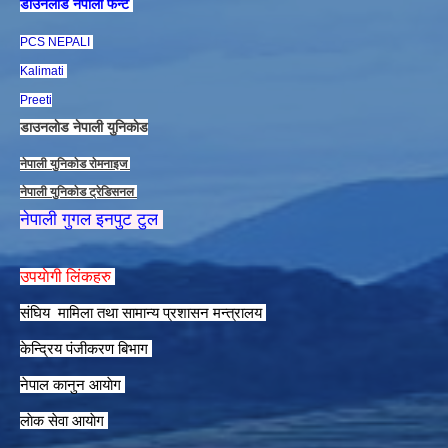
डाउनलाेड नेपाली फन्ट
PCS NEPALI
Kalimati
Preeti
डाउनलाेड नेपाली युनिकाेड
नेपाली युनिकाेड राेमनाइज
नेपाली युनिकाेड ट्रेडिसनल
नेपाली गुगल इनपुट टुल
उपयाेगी लिंकहरु
संघिय मामिला तथा सामान्य प्रशासन मन्त्रालय
केन्द्रिय पंजीकरण बिभाग
नेपाल कानुन आयाेग
लाेक सेवा आयाेग