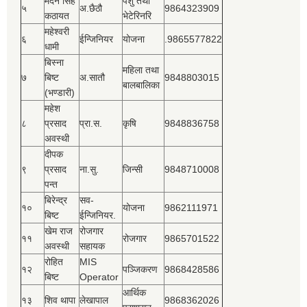
मदन सिंह
पशु तथा
५
अ.छैठौ
9864323909
कठायत
भेटेरिनरि
महेश्‍वरी
६
ईन्जिनियर
योजना
.9865577822
धामी
बिस्‍ना
महिला तथा
७
बिष्‍ट
अ.सातौ
9848803015
बालबालिका
(भण्डारी)
महेश
८
प्रसाद
प्रा.स.
कृषि
9848836758
अवस्थी
दीपक
९
प्रसाद
ना.सु.
जिन्सी
9848710008
पन्त
बिरेन्द्र
सव-
१०
योजना
9862111971
बिष्‍ट
ईन्जिनियर.
खेम राज
रोजगार
११
रोजगार
9865701522
अवस्थी
सहायक
रोहित
MIS
१२
पञ्‍जिकरण
9868428586
बिष्‍ट
Operator
आर्थिक
१३
शिव थापा
लेखापाल
9868362026