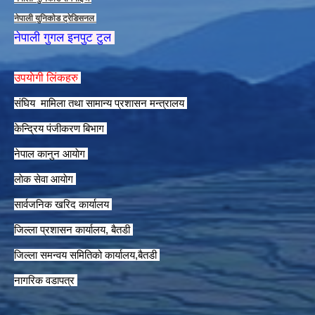
नेपाली युनिकाेड ट्रेडिसनल
नेपाली गुगल इनपुट टुल
उपयाेगी लिंकहरु
संघिय मामिला तथा सामान्य प्रशासन मन्त्रालय
केन्द्रिय पंजीकरण बिभाग
नेपाल कानुन आयाेग
लाेक सेवा आयाेग
सार्वजनिक खरिद कार्यालय
जिल्ला प्रशासन कार्यालय, बैतडी
जिल्ला समन्वय समितिको कार्यालय,बैतडी
नागरिक वडापत्र