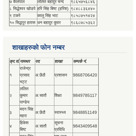
७ कैलपाल
ललित बहादुर चन्द
९८६५७५६८४६
८ सिद्धेश्‍वर खोडपे
हरि सिंह बिष्‍ट (हरिश)
९८४८८३६४४०
९ टकरे
कालु सिंह भाट
९८५८७५१४२४
१० सिद्धपुर हतास
धन बहादुर कुवर
९८६८७८५३६२
शाखाहरुको फोन नम्बर
क्र.सं.
नामथर
पद
शाखा
सम्‍पर्क नं.
राजेन्द्र
१
प्रसाद
अ.छैठौ
प्रशासन
9868706420
भट्ट
ललित
२
कुमार
अ.सातौ
शिक्षा
9849785117
पाण्डेय
मदन सिंह
३
अ.छैठौ
स्वास्थ्य
9848851149
महरा
हिकेश
सूचना
४
अ.सातौ
9843409548
बिष्‍ट
प्रविधि