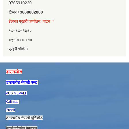
9765910220
टिप्पर ः 9868802888
ईलाका प्रहरी कार्यालय, पाटन ः
९८५८७५१३१०
०९५-४००-०१०
प्रहरी चौकी ः
डाउनलाेड
डाउनलाेड नेपाली फन्ट
PCS NEPALI
Kalimati
Preeti
डाउनलाेड नेपाली युनिकाेड
नेपाली युनिकाेड राेमनाइज