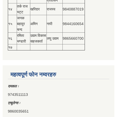
प्रशासन
तर्क राज
१४
खरिदार
राजस्‍व
9840887019
भट्ट
जनक
१५
बहादुर
अमिन
नापी
9844160654
चन्द
रमिता
उद्यम विकास
१६
लघु उद्यम
9865660700
भण्डारी
सहजकर्ता
१७
महत्वपूर्ण फोन नम्वरहरु
दमकल ः
9743511113
एम्बुलेन्स ः
9860035651