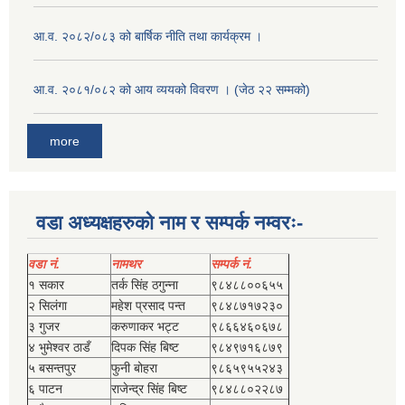
आ.व. २०८२/०८३ को बार्षिक नीति तथा कार्यक्रम ।
आ.व. २०८१/०८२ को आय व्ययको विवरण । (जेठ २२ सम्मको)
more
वडा अध्यक्षहरुको नाम र सम्पर्क नम्वरः-
वडा नं.
नामथर
सम्पर्क नं.
१ सकार
तर्क सिंह ठगुन्‍ना
९८४८८००६५५
२ सिलंगा
महेश प्रसाद पन्त
९८४८७१७२३०
३ गुजर
करुणाकर भट्ट
९८६६४६०६७८
४ भुमेश्‍वर ठाडँ
दिपक सिंह बिष्‍ट
९८४९७१६८७९
५ बसन्तपुर
फुनी बोहरा
९८६५९५५२४३
६ पाटन
राजेन्द्र सिंह बिष्‍ट
९८४८८०२२८७