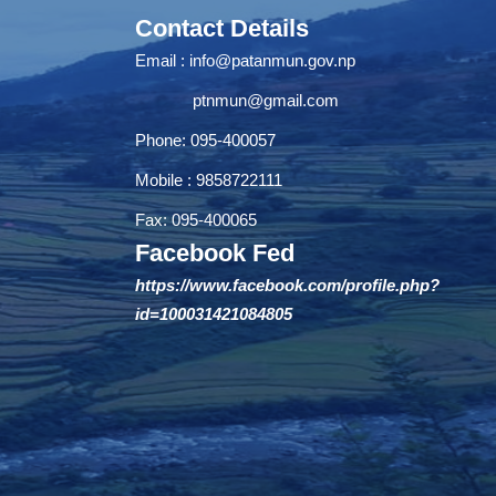
Contact Details
Email :
info@patanmun.gov.np
ptnmun@gmail.com
Phone: 095-400057
Mobile : 9858722111
Fax: 095-400065
Facebook Fed
https://www.facebook.com/profile.php?
id=100031421084805