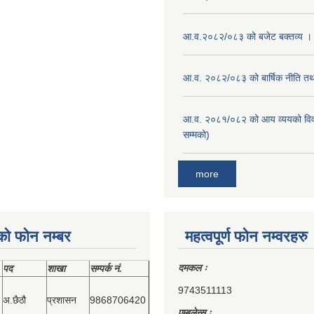
आ.व.२०८२/०८३ को बजेट बक्तव्य ।
आ.व. २०८२/०८३ को बार्षिक नीति तथा
आ.व. २०८१/०८२ को आय व्ययको वि
सम्मको)
more
को फोन नम्बर
महत्वपूर्ण फोन नम्वरहरु
दमकल ः
पद
शाखा
सम्‍पर्क नं.
9743511113
अ.छैठौ
प्रशासन
9868706420
एम्बुलेन्स ः