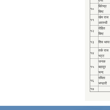
पन्त
बिरेन्द्र
१०
बिष्‍ट
खेम राज
११
अवस्थी
रोहित
१२
बिष्‍ट
१३
शिव थापा
तर्क राज
१४
भट्ट
जनक
१५
बहादुर
चन्द
रमिता
१६
भण्डारी
१७