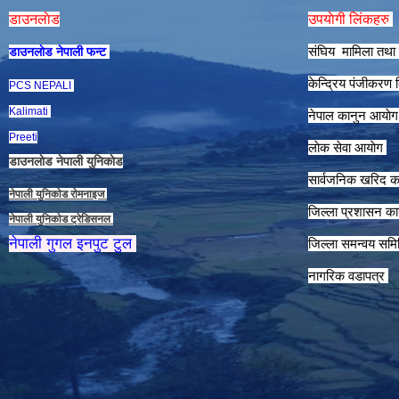
डाउनलाेड
उपयाेगी लिंकहरु
संघिय मामिला तथा 
डाउनलाेड नेपाली फन्ट
केन्द्रिय पंजीकरण
PCS NEPALI
Kalimati
नेपाल कानुन आयाे
Preeti
लाेक सेवा आयाेग
डाउनलाेड नेपाली युनिकाेड
सार्वजनिक खरिद क
नेपाली युनिकाेड राेमनाइज
जिल्ला प्रशासन कार
नेपाली युनिकाेड ट्रेडिसनल
नेपाली गुगल इनपुट टुल
जिल्ला समन्वय समि
नागरिक वडापत्र