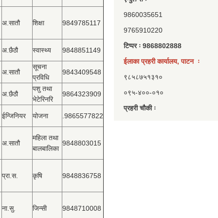
9860035651
अ.सातौ
शिक्षा
9849785117
9765910220
टिप्पर ः 9868802888
अ.छैठौ
स्वास्थ्य
9848851149
ईलाका प्रहरी कार्यालय, पाटन ः
सूचना
अ.सातौ
9843409548
९८५८७५१३१०
प्रविधि
पशु तथा
०९५-४००-०१०
अ.छैठौ
9864323909
भेटेरिनरि
प्रहरी चौकी ः
ईन्जिनियर
योजना
.9865577822
महिला तथा
अ.सातौ
9848803015
बालबालिका
प्रा.स.
कृषि
9848836758
ना.सु.
जिन्सी
9848710008