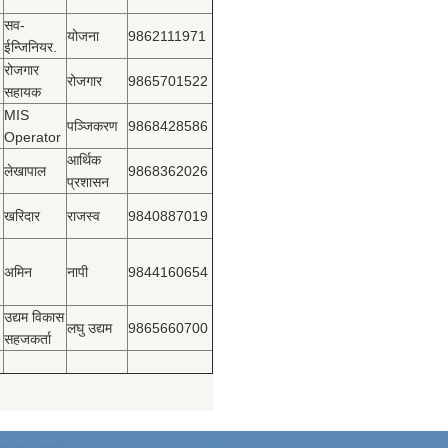
सव-
योजना
9862111971
ईन्जिनियर.
रोजगार
रोजगार
9865701522
सहायक
MIS
पञ्‍जिकरण
9868428586
Operator
आर्थिक
लेखापाल
9868362026
प्रशासन
खरिदार
राजस्‍व
9840887019
अमिन
नापी
9844160654
उद्यम विकास
लघु उद्यम
9865660700
सहजकर्ता