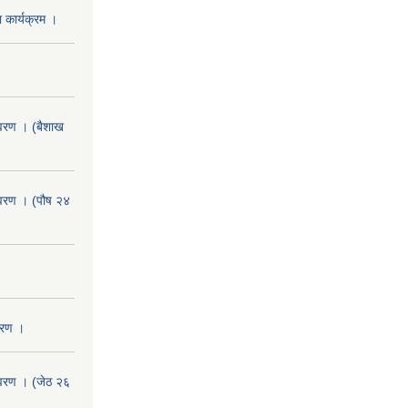
 कार्यक्रम ।
वरण । (बैशाख
वरण । (पौष २४
वरण ।
वरण । (जेठ २६