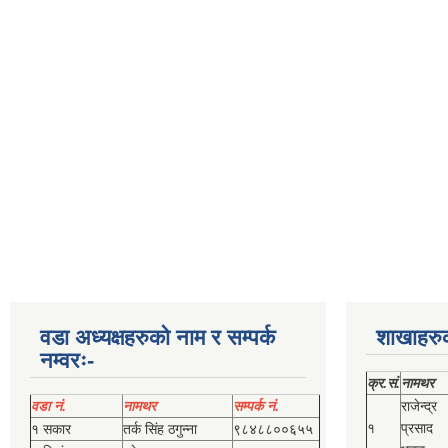
वडा अध्यक्षहरुको नाम र सम्पर्क
शाखाहरु
नम्वरः-
क्र.सं.
नामथर
वडा नं.
नामथर
सम्पर्क नं.
राजेन्द्र
१
प्रसाद
१ सकार
तर्क सिंह ठगुन्‍ना
९८४८८००६५५