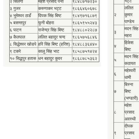
भट्ट
२ सिलंगा
महेश प्रसाद पन्त
९८४८७१७२३०
ललित
३ गुजर
करुणाकर भट्ट
९८६६४६०६७८
२
कुमार
४ भुमेश्‍वर ठाडँ
दिपक सिंह बिष्‍ट
९८४९७१६८७९
पाण्डेय
५ बसन्तपुर
फुनी बोहरा
९८६५९५५२४३
मदन सिंह
६ पाटन
राजेन्द्र सिंह बिष्‍ट
९८४८८०२२८७
३
महरा
७ कैलपाल
ललित बहादुर चन्द
९८६५७५६८४६
हिकेश
८ सिद्धेश्‍वर खोडपे
हरि सिंह बिष्‍ट (हरिश)
९८४८८३६४४०
४
बिष्‍ट
९ टकरे
कालु सिंह भाट
९८५८७५१४२४
मदन सिंह
१० सिद्धपुर हतास
धन बहादुर कुवर
९८६८७८५३६२
५
कठायत
महेश्‍वरी
६
धामी
बिस्‍ना
७
बिष्‍ट
(भण्डारी)
महेश
८
प्रसाद
अवस्थी
दीपक
९
प्रसाद