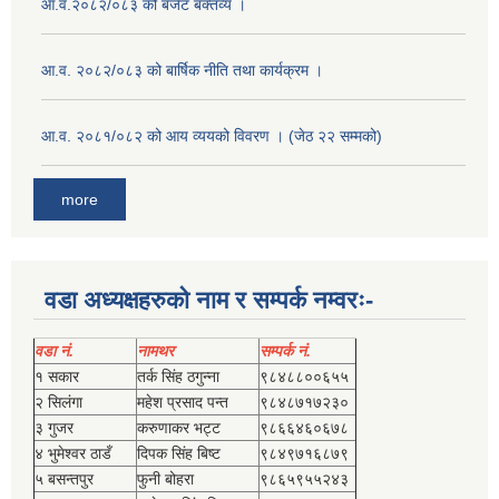
आ.व.२०८२/०८३ को बजेट बक्तव्य ।
आ.व. २०८२/०८३ को बार्षिक नीति तथा कार्यक्रम ।
आ.व. २०८१/०८२ को आय व्ययको विवरण । (जेठ २२ सम्मको)
more
वडा अध्यक्षहरुको नाम र सम्पर्क नम्वरः-
वडा नं.
नामथर
सम्पर्क नं.
१ सकार
तर्क सिंह ठगुन्‍ना
९८४८८००६५५
२ सिलंगा
महेश प्रसाद पन्त
९८४८७१७२३०
३ गुजर
करुणाकर भट्ट
९८६६४६०६७८
४ भुमेश्‍वर ठाडँ
दिपक सिंह बिष्‍ट
९८४९७१६८७९
५ बसन्तपुर
फुनी बोहरा
९८६५९५५२४३