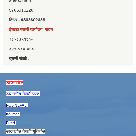
9860035651
9765910220
टिप्पर ः 9868802888
ईलाका प्रहरी कार्यालय, पाटन ः
९८५८७५१३१०
०९५-४००-०१०
प्रहरी चौकी ः
डाउनलाेड
डाउनलाेड नेपाली फन्ट
PCS NEPALI
Kalimati
Preeti
डाउनलाेड नेपाली युनिकाेड