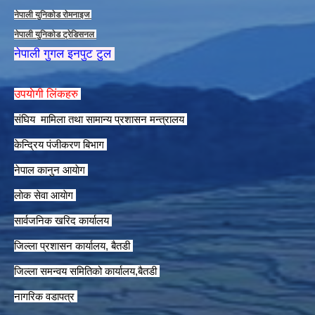
नेपाली युनिकाेड राेमनाइज
नेपाली युनिकाेड ट्रेडिसनल
नेपाली गुगल इनपुट टुल
उपयाेगी लिंकहरु
संघिय मामिला तथा सामान्य प्रशासन मन्त्रालय
केन्द्रिय पंजीकरण बिभाग
नेपाल कानुन आयाेग
लाेक सेवा आयाेग
सार्वजनिक खरिद कार्यालय
जिल्ला प्रशासन कार्यालय, बैतडी
जिल्ला समन्वय समितिको कार्यालय,बैतडी
नागरिक वडापत्र