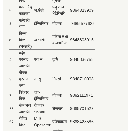
बिष्‍ट
प्रविधि
मदन सिंह
पशु तथा
५
अ.छैठौ
9864323909
कठायत
भेटेरिनरि
महेश्‍वरी
६
ईन्जिनियर
योजना
.9865577822
धामी
बिस्‍ना
महिला तथा
७
बिष्‍ट
अ.सातौ
9848803015
बालबालिका
(भण्डारी)
महेश
८
प्रसाद
प्रा.स.
कृषि
9848836758
अवस्थी
दीपक
९
प्रसाद
ना.सु.
जिन्सी
9848710008
पन्त
बिरेन्द्र
सव-
१०
योजना
9862111971
बिष्‍ट
ईन्जिनियर.
खेम राज
रोजगार
११
रोजगार
9865701522
अवस्थी
सहायक
रोहित
MIS
१२
पञ्‍जिकरण
9868428586
बिष्‍ट
Operator