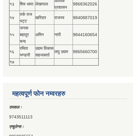
आर्थिक
१३
शिव थापा
लेखापाल
9868362026
प्रशासन
तर्क राज
१४
खरिदार
राजस्‍व
9840887019
भट्ट
जनक
१५
बहादुर
अमिन
नापी
9844160654
चन्द
रमिता
उद्यम विकास
१६
लघु उद्यम
9865660700
भण्डारी
सहजकर्ता
१७
महत्वपूर्ण फोन नम्वरहरु
दमकल ः
9743511113
एम्बुलेन्स ः