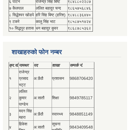
६ पाटन
राजेन्द्र सिंह बिष्‍ट
९८४८८०२२८७
७ कैलपाल
ललित बहादुर चन्द
९८६५७५६८४६
८ सिद्धेश्‍वर खोडपे
हरि सिंह बिष्‍ट (हरिश)
९८४८८३६४४०
९ टकरे
कालु सिंह भाट
९८५८७५१४२४
१० सिद्धपुर हतास
धन बहादुर कुवर
९८६८७८५३६२
शाखाहरुको फोन नम्बर
क्र.सं.
नामथर
पद
शाखा
सम्‍पर्क नं.
राजेन्द्र
१
प्रसाद
अ.छैठौ
प्रशासन
9868706420
भट्ट
ललित
२
कुमार
अ.सातौ
शिक्षा
9849785117
पाण्डेय
मदन सिंह
३
अ.छैठौ
स्वास्थ्य
9848851149
महरा
हिकेश
सूचना
४
अ.सातौ
9843409548