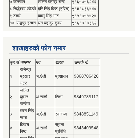
७ कैलपाल
ललित बहादुर चन्द
९८६५७५६८४६
८ सिद्धेश्‍वर खोडपे
हरि सिंह बिष्‍ट (हरिश)
९८४८८३६४४०
९ टकरे
कालु सिंह भाट
९८५८७५१४२४
१० सिद्धपुर हतास
धन बहादुर कुवर
९८६८७८५३६२
शाखाहरुको फोन नम्बर
क्र.सं.
नामथर
पद
शाखा
सम्‍पर्क नं.
राजेन्द्र
१
प्रसाद
अ.छैठौ
प्रशासन
9868706420
भट्ट
ललित
२
कुमार
अ.सातौ
शिक्षा
9849785117
पाण्डेय
मदन सिंह
३
अ.छैठौ
स्वास्थ्य
9848851149
महरा
हिकेश
सूचना
४
अ.सातौ
9843409548
बिष्‍ट
प्रविधि