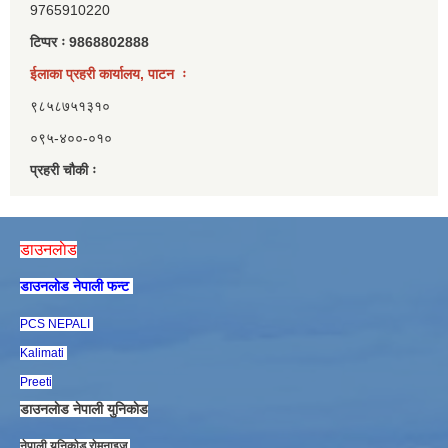
9765910220
टिप्पर ः 9868802888
ईलाका प्रहरी कार्यालय, पाटन ः
९८५८७५१३१०
०९५-४००-०१०
प्रहरी चौकी ः
डाउनलाेड
डाउनलाेड नेपाली फन्ट
PCS NEPALI
Kalimati
Preeti
डाउनलाेड नेपाली युनिकाेड
नेपाली युनिकाेड राेमनाइज