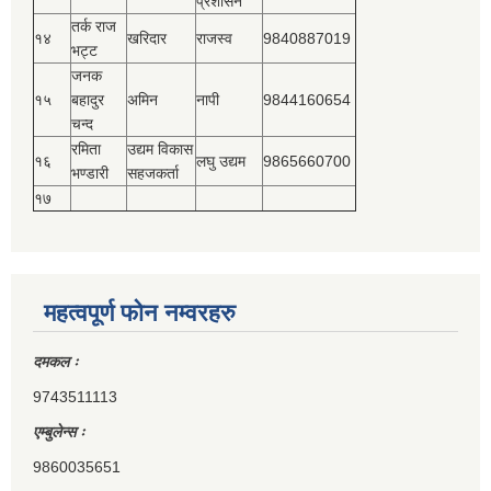
प्रशासन
तर्क राज
१४
खरिदार
राजस्‍व
9840887019
भट्ट
जनक
१५
बहादुर
अमिन
नापी
9844160654
चन्द
रमिता
उद्यम विकास
१६
लघु उद्यम
9865660700
भण्डारी
सहजकर्ता
१७
महत्वपूर्ण फोन नम्वरहरु
दमकल ः
9743511113
एम्बुलेन्स ः
9860035651