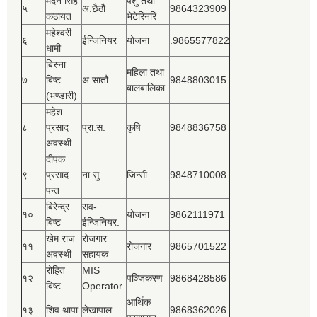
मदन सिंह
पशु तथा
५
अ.छैठौ
9864323909
कठायत
भेटेरिनरि
महेश्‍वरी
६
ईन्जिनियर
योजना
.9865577822
धामी
बिस्‍ना
महिला तथा
७
बिष्‍ट
अ.सातौ
9848803015
बालबालिका
(भण्डारी)
महेश
८
प्रसाद
प्रा.स.
कृषि
9848836758
अवस्थी
दीपक
९
प्रसाद
ना.सु.
जिन्सी
9848710008
पन्त
बिरेन्द्र
सव-
१०
योजना
9862111971
बिष्‍ट
ईन्जिनियर.
खेम राज
रोजगार
११
रोजगार
9865701522
अवस्थी
सहायक
रोहित
MIS
१२
पञ्‍जिकरण
9868428586
बिष्‍ट
Operator
आर्थिक
१३
शिव थापा
लेखापाल
9868362026