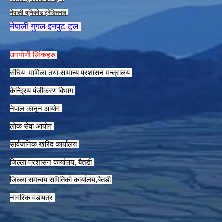
नेपाली युनिकाेड ट्रेडिसनल
नेपाली गुगल इनपुट टुल
उपयाेगी लिंकहरु
संघिय मामिला तथा सामान्य प्रशासन मन्त्रालय
केन्द्रिय पंजीकरण बिभाग
नेपाल कानुन आयाेग
लाेक सेवा आयाेग
सार्वजनिक खरिद कार्यालय
जिल्ला प्रशासन कार्यालय, बैतडी
जिल्ला समन्वय समितिको कार्यालय,बैतडी
नागरिक वडापत्र