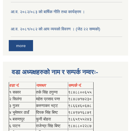
आ.व. २०८२/०८३ को बार्षिक नीति तथा कार्यक्रम ।
आ.व. २०८१/०८२ को आय व्ययको विवरण । (जेठ २२ सम्मको)
more
वडा अध्यक्षहरुको नाम र सम्पर्क नम्वरः-
वडा नं.
नामथर
सम्पर्क नं.
१ सकार
तर्क सिंह ठगुन्‍ना
९८४८८००६५५
२ सिलंगा
महेश प्रसाद पन्त
९८४८७१७२३०
३ गुजर
करुणाकर भट्ट
९८६६४६०६७८
४ भुमेश्‍वर ठाडँ
दिपक सिंह बिष्‍ट
९८४९७१६८७९
५ बसन्तपुर
फुनी बोहरा
९८६५९५५२४३
६ पाटन
राजेन्द्र सिंह बिष्‍ट
९८४८८०२२८७