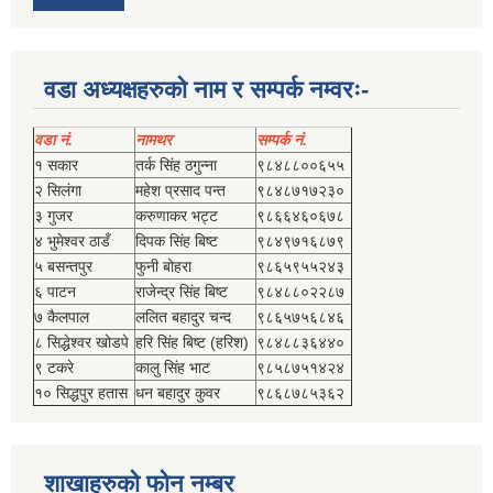
वडा अध्यक्षहरुको नाम र सम्पर्क नम्वरः-
वडा नं.
नामथर
सम्पर्क नं.
१ सकार
तर्क सिंह ठगुन्‍ना
९८४८८००६५५
२ सिलंगा
महेश प्रसाद पन्त
९८४८७१७२३०
३ गुजर
करुणाकर भट्ट
९८६६४६०६७८
४ भुमेश्‍वर ठाडँ
दिपक सिंह बिष्‍ट
९८४९७१६८७९
५ बसन्तपुर
फुनी बोहरा
९८६५९५५२४३
६ पाटन
राजेन्द्र सिंह बिष्‍ट
९८४८८०२२८७
७ कैलपाल
ललित बहादुर चन्द
९८६५७५६८४६
८ सिद्धेश्‍वर खोडपे
हरि सिंह बिष्‍ट (हरिश)
९८४८८३६४४०
९ टकरे
कालु सिंह भाट
९८५८७५१४२४
१० सिद्धपुर हतास
धन बहादुर कुवर
९८६८७८५३६२
शाखाहरुको फोन नम्बर