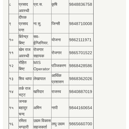
८
प्रसाद
प्रा.स.
कृषि
9848836758
अवस्थी
दीपक
९
प्रसाद
ना.सु.
जिन्सी
9848710008
पन्त
बिरेन्द्र
सव-
१०
योजना
9862111971
बिष्‍ट
ईन्जिनियर.
खेम राज
रोजगार
११
रोजगार
9865701522
अवस्थी
सहायक
रोहित
MIS
१२
पञ्‍जिकरण
9868428586
बिष्‍ट
Operator
आर्थिक
१३
शिव थापा
लेखापाल
9868362026
प्रशासन
तर्क राज
१४
खरिदार
राजस्‍व
9840887019
भट्ट
जनक
१५
बहादुर
अमिन
नापी
9844160654
चन्द
रमिता
उद्यम विकास
१६
लघु उद्यम
9865660700
भण्डारी
सहजकर्ता