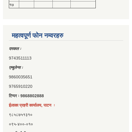
१७
महत्वपूर्ण फोन नम्वरहरु
दमकल ः
9743511113
एम्बुलेन्स ः
9860035651
9765910220
टिप्पर ः 9868802888
ईलाका प्रहरी कार्यालय, पाटन ः
९८५८७५१३१०
०९५-४००-०१०