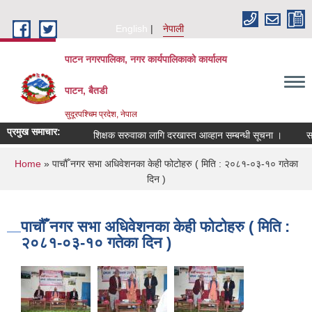
Skip to main content
English
नेपाली
पाटन नगरपालिका, नगर कार्यपालिकाको कार्यालय
पाटन, बैतडी
सुदूरपश्चिम प्रदेश, नेपाल
प्रमुख समाचार:
शिक्षक सरुवाका लागि दरखास्त आव्हान सम्बन्धी सूचना ।
सरुवा 
You are here
Home
» पाचौँ नगर सभा अधिवेशनका केही फोटोहरु ( मिति : २०८१-०३-१० गतेका
दिन )
पाचौँ नगर सभा अधिवेशनका केही फोटोहरु ( मिति :
२०८१-०३-१० गतेका दिन )