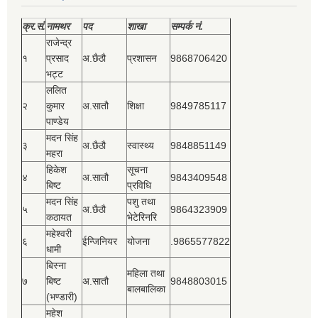
क्र.सं.
नामथर
पद
शाखा
सम्‍पर्क नं.
राजेन्द्र
१
प्रसाद
अ.छैठौ
प्रशासन
9868706420
भट्ट
ललित
२
कुमार
अ.सातौ
शिक्षा
9849785117
पाण्डेय
मदन सिंह
३
अ.छैठौ
स्वास्थ्य
9848851149
महरा
हिकेश
सूचना
४
अ.सातौ
9843409548
बिष्‍ट
प्रविधि
मदन सिंह
पशु तथा
५
अ.छैठौ
9864323909
कठायत
भेटेरिनरि
महेश्‍वरी
६
ईन्जिनियर
योजना
.9865577822
धामी
बिस्‍ना
महिला तथा
७
बिष्‍ट
अ.सातौ
9848803015
बालबालिका
(भण्डारी)
महेश