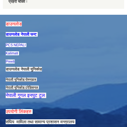
प्रहरी चौकी ः
डाउनलाेड
डाउनलाेड नेपाली फन्ट
PCS NEPALI
Kalimati
Preeti
डाउनलाेड नेपाली युनिकाेड
नेपाली युनिकाेड राेमनाइज
नेपाली युनिकाेड ट्रेडिसनल
नेपाली गुगल इनपुट टुल
उपयाेगी लिंकहरु
संघिय मामिला तथा सामान्य प्रशासन मन्त्रालय