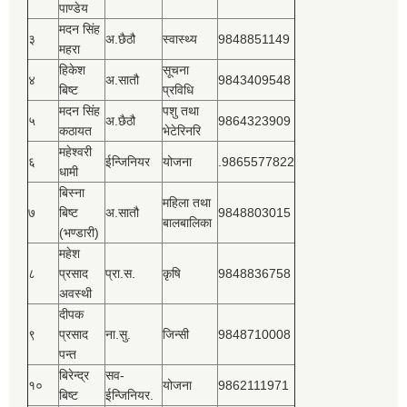
पाण्डेय
मदन सिंह
३
अ.छैठौ
स्वास्थ्य
9848851149
महरा
हिकेश
सूचना
४
अ.सातौ
9843409548
बिष्‍ट
प्रविधि
मदन सिंह
पशु तथा
५
अ.छैठौ
9864323909
कठायत
भेटेरिनरि
महेश्‍वरी
६
ईन्जिनियर
योजना
.9865577822
धामी
बिस्‍ना
महिला तथा
७
बिष्‍ट
अ.सातौ
9848803015
बालबालिका
(भण्डारी)
महेश
८
प्रसाद
प्रा.स.
कृषि
9848836758
अवस्थी
दीपक
९
प्रसाद
ना.सु.
जिन्सी
9848710008
पन्त
बिरेन्द्र
सव-
१०
योजना
9862111971
बिष्‍ट
ईन्जिनियर.