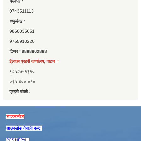
दमकल ः
9743511113
एम्बुलेन्स ः
9860035651
9765910220
टिप्पर ः 9868802888
ईलाका प्रहरी कार्यालय, पाटन ः
९८५८७५१३१०
०९५-४००-०१०
प्रहरी चौकी ः
डाउनलाेड
डाउनलाेड नेपाली फन्ट
PCS NEPALI