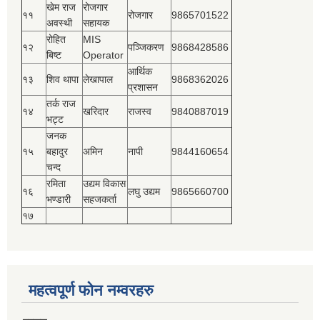
खेम राज
रोजगार
११
रोजगार
9865701522
अवस्थी
सहायक
रोहित
MIS
१२
पञ्‍जिकरण
9868428586
बिष्‍ट
Operator
आर्थिक
१३
शिव थापा
लेखापाल
9868362026
प्रशासन
तर्क राज
१४
खरिदार
राजस्‍व
9840887019
भट्ट
जनक
१५
बहादुर
अमिन
नापी
9844160654
चन्द
रमिता
उद्यम विकास
१६
लघु उद्यम
9865660700
भण्डारी
सहजकर्ता
१७
महत्वपूर्ण फोन नम्वरहरु