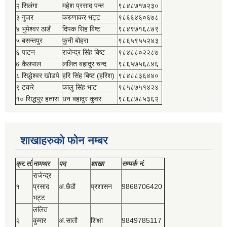
२ सिलंगा
महेश प्रसाद पन्त
९८४८७१७२३०
३ गुजर
करुणाकर भट्ट
९८६६४६०६७८
४ भुमेश्‍वर ठाडँ
दिपक सिंह बिष्‍ट
९८४९७१६८७९
५ बसन्तपुर
फुनी बोहरा
९८६५९५५२४३
६ पाटन
राजेन्द्र सिंह बिष्‍ट
९८४८८०२२८७
७ कैलपाल
ललित बहादुर चन्द
९८६५७५६८४६
८ सिद्धेश्‍वर खोडपे
हरि सिंह बिष्‍ट (हरिश)
९८४८८३६४४०
९ टकरे
कालु सिंह भाट
९८५८७५१४२४
१० सिद्धपुर हतास
धन बहादुर कुवर
९८६८७८५३६२
शाखाहरुको फोन नम्बर
क्र.सं.
नामथर
पद
शाखा
सम्‍पर्क नं.
राजेन्द्र
१
प्रसाद
अ.छैठौ
प्रशासन
9868706420
भट्ट
ललित
२
कुमार
अ.सातौ
शिक्षा
9849785117