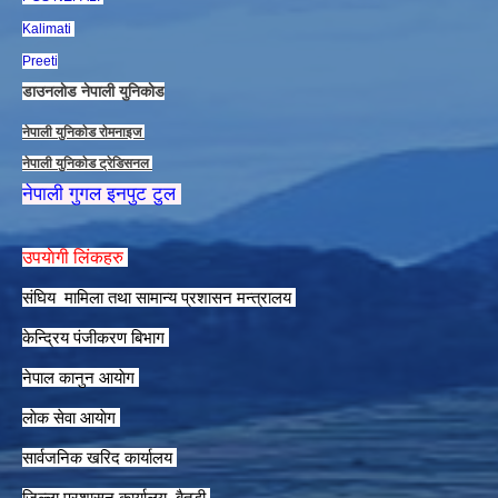
Kalimati
Preeti
डाउनलाेड नेपाली युनिकाेड
नेपाली युनिकाेड राेमनाइज
नेपाली युनिकाेड ट्रेडिसनल
नेपाली गुगल इनपुट टुल
उपयाेगी लिंकहरु
संघिय मामिला तथा सामान्य प्रशासन मन्त्रालय
केन्द्रिय पंजीकरण बिभाग
नेपाल कानुन आयाेग
लाेक सेवा आयाेग
सार्वजनिक खरिद कार्यालय
जिल्ला प्रशासन कार्यालय, बैतडी