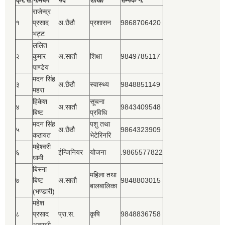
राजेन्द्र
१
प्रसाद
अ.छैठौ
प्रशासन
9868706420
भट्ट
ललित
२
कुमार
अ.सातौ
शिक्षा
9849785117
पाण्डेय
मदन सिंह
३
अ.छैठौ
स्वास्थ्य
9848851149
महरा
हिकेश
सूचना
४
अ.सातौ
9843409548
बिष्‍ट
प्रविधि
मदन सिंह
पशु तथा
५
अ.छैठौ
9864323909
कठायत
भेटेरिनरि
महेश्‍वरी
६
ईन्जिनियर
योजना
.9865577822
धामी
बिस्‍ना
महिला तथा
७
बिष्‍ट
अ.सातौ
9848803015
बालबालिका
(भण्डारी)
महेश
८
प्रसाद
प्रा.स.
कृषि
9848836758
अवस्थी