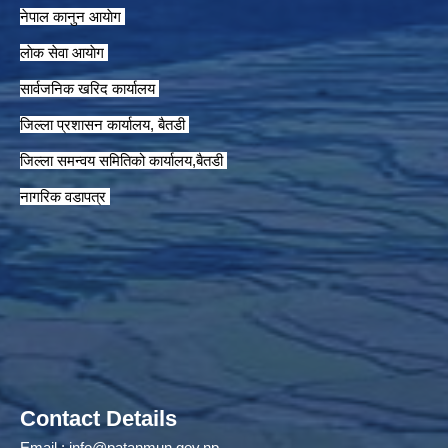
नेपाल कानुन आयाेग
लाेक सेवा आयाेग
सार्वजनिक खरिद कार्यालय
जिल्ला प्रशासन कार्यालय, बैतडी
जिल्ला समन्वय समितिको कार्यालय,बैतडी
नागरिक वडापत्र
Contact Details
Email :
info@patanmun.gov.np