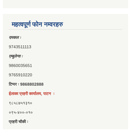
महत्वपूर्ण फोन नम्वरहरु
दमकल ः
9743511113
एम्बुलेन्स ः
9860035651
9765910220
टिप्पर ः 9868802888
ईलाका प्रहरी कार्यालय, पाटन ः
९८५८७५१३१०
०९५-४००-०१०
प्रहरी चौकी ः