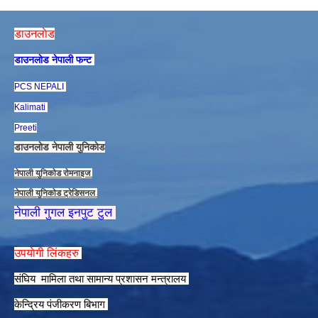
डाउनलाेड
डाउनलाेड नेपाली फन्ट
PCS NEPALI
Kalimati
Preeti
डाउनलाेड नेपाली युनिकाेड
नेपाली युनिकाेड राेमनाइज
नेपाली युनिकाेड ट्रेडिसनल
नेपाली गुगल इनपुट टुल
उपयाेगी लिंकहरु
संघिय मामिला तथा सामान्य प्रशासन मन्त्रालय
केन्द्रिय पंजीकरण बिभाग