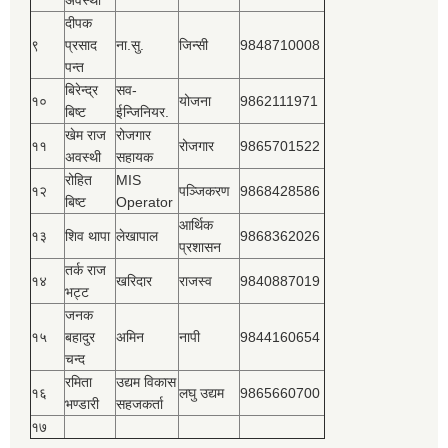
दीपक
९
प्रसाद
ना.सु.
जिन्सी
9848710008
पन्त
बिरेन्द्र
सव-
१०
योजना
9862111971
बिष्‍ट
ईन्जिनियर.
खेम राज
रोजगार
११
रोजगार
9865701522
अवस्थी
सहायक
रोहित
MIS
१२
पञ्‍जिकरण
9868428586
बिष्‍ट
Operator
आर्थिक
१३
शिव थापा
लेखापाल
9868362026
प्रशासन
तर्क राज
१४
खरिदार
राजस्‍व
9840887019
भट्ट
जनक
१५
बहादुर
अमिन
नापी
9844160654
चन्द
रमिता
उद्यम विकास
१६
लघु उद्यम
9865660700
भण्डारी
सहजकर्ता
१७