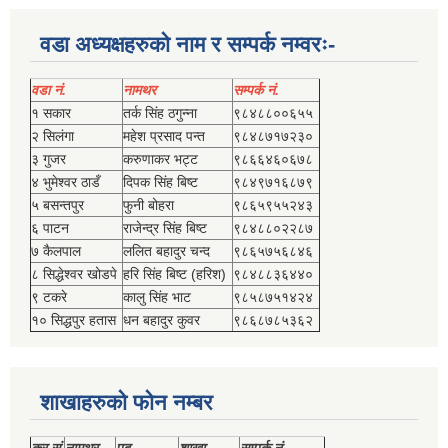
वडा अध्यक्षहरुको नाम र सम्पर्क नम्वरः-
वडा नं.
नामथर
सम्पर्क नं.
१ सकार
तर्क सिंह ठगुन्‍ना
९८४८८००६५५
२ सिलंगा
महेश प्रसाद पन्त
९८४८७१७२३०
३ गुजर
करुणाकर भट्ट
९८६६४६०६७८
४ भुमेश्‍वर ठाडँ
दिपक सिंह बिष्‍ट
९८४९७१६८७९
५ बसन्तपुर
फुनी बोहरा
९८६५९५५२४३
६ पाटन
राजेन्द्र सिंह बिष्‍ट
९८४८८०२२८७
७ कैलपाल
ललित बहादुर चन्द
९८६५७५६८४६
८ सिद्धेश्‍वर खोडपे
हरि सिंह बिष्‍ट (हरिश)
९८४८८३६४४०
९ टकरे
कालु सिंह भाट
९८५८७५१४२४
१० सिद्धपुर हतास
धन बहादुर कुवर
९८६८७८५३६२
शाखाहरुको फोन नम्बर
क्र.सं.
नामथर
पद
शाखा
सम्‍पर्क नं.