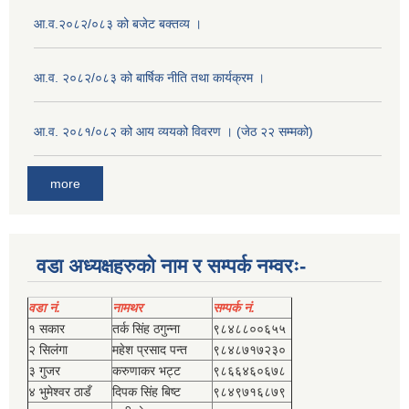
आ.व.२०८२/०८३ को बजेट बक्तव्य ।
आ.व. २०८२/०८३ को बार्षिक नीति तथा कार्यक्रम ।
आ.व. २०८१/०८२ को आय व्ययको विवरण । (जेठ २२ सम्मको)
more
वडा अध्यक्षहरुको नाम र सम्पर्क नम्वरः-
वडा नं.
नामथर
सम्पर्क नं.
१ सकार
तर्क सिंह ठगुन्‍ना
९८४८८००६५५
२ सिलंगा
महेश प्रसाद पन्त
९८४८७१७२३०
३ गुजर
करुणाकर भट्ट
९८६६४६०६७८
४ भुमेश्‍वर ठाडँ
दिपक सिंह बिष्‍ट
९८४९७१६८७९