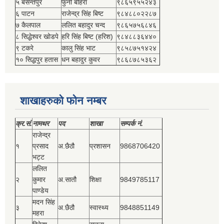
५ बसन्तपुर
फुनी बोहरा
९८६५९५५२४३
६ पाटन
राजेन्द्र सिंह बिष्‍ट
९८४८८०२२८७
७ कैलपाल
ललित बहादुर चन्द
९८६५७५६८४६
८ सिद्धेश्‍वर खोडपे
हरि सिंह बिष्‍ट (हरिश)
९८४८८३६४४०
९ टकरे
कालु सिंह भाट
९८५८७५१४२४
१० सिद्धपुर हतास
धन बहादुर कुवर
९८६८७८५३६२
शाखाहरुको फोन नम्बर
क्र.सं.
नामथर
पद
शाखा
सम्‍पर्क नं.
राजेन्द्र
१
प्रसाद
अ.छैठौ
प्रशासन
9868706420
भट्ट
ललित
२
कुमार
अ.सातौ
शिक्षा
9849785117
पाण्डेय
मदन सिंह
३
अ.छैठौ
स्वास्थ्य
9848851149
महरा