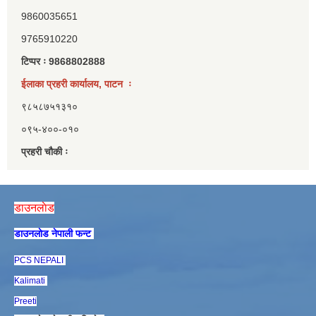
9860035651
9765910220
टिप्पर ः 9868802888
ईलाका प्रहरी कार्यालय, पाटन ः
९८५८७५१३१०
०९५-४००-०१०
प्रहरी चौकी ः
डाउनलाेड
डाउनलाेड नेपाली फन्ट
PCS NEPALI
Kalimati
Preeti