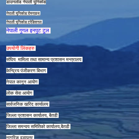
डाउनलाेड नेपाली युनिकाेड
नेपाली युनिकाेड राेमनाइज
नेपाली युनिकाेड ट्रेडिसनल
नेपाली गुगल इनपुट टुल
उपयाेगी लिंकहरु
संघिय मामिला तथा सामान्य प्रशासन मन्त्रालय
केन्द्रिय पंजीकरण बिभाग
नेपाल कानुन आयाेग
लाेक सेवा आयाेग
सार्वजनिक खरिद कार्यालय
जिल्ला प्रशासन कार्यालय, बैतडी
जिल्ला समन्वय समितिको कार्यालय,बैतडी
नागरिक वडापत्र