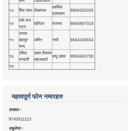
बिष्‍ट
Operator
आर्थिक
१३
शिव थापा
लेखापाल
9868362026
प्रशासन
तर्क राज
१४
खरिदार
राजस्‍व
9840887019
भट्ट
जनक
१५
बहादुर
अमिन
नापी
9844160654
चन्द
रमिता
उद्यम विकास
१६
लघु उद्यम
9865660700
भण्डारी
सहजकर्ता
१७
महत्वपूर्ण फोन नम्वरहरु
दमकल ः
9743511113
एम्बुलेन्स ः