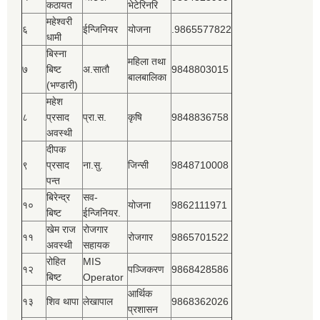
कठायत
भेटेरिनरि
महेश्‍वरी
६
ईन्जिनियर
योजना
.9865577822
धामी
बिस्‍ना
महिला तथा
७
बिष्‍ट
अ.सातौ
9848803015
बालबालिका
(भण्डारी)
महेश
८
प्रसाद
प्रा.स.
कृषि
9848836758
अवस्थी
दीपक
९
प्रसाद
ना.सु.
जिन्सी
9848710008
पन्त
बिरेन्द्र
सव-
१०
योजना
9862111971
बिष्‍ट
ईन्जिनियर.
खेम राज
रोजगार
११
रोजगार
9865701522
अवस्थी
सहायक
रोहित
MIS
१२
पञ्‍जिकरण
9868428586
बिष्‍ट
Operator
आर्थिक
१३
शिव थापा
लेखापाल
9868362026
प्रशासन