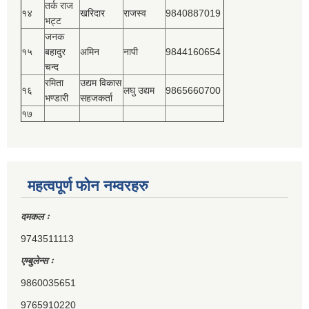
तर्क राज
१४
खरिदार
राजस्‍व
9840887019
भट्ट
जनक
१५
बहादुर
अमिन
नापी
9844160654
चन्द
रमिता
उद्यम विकास
१६
लघु उद्यम
9865660700
भण्डारी
सहजकर्ता
१७
महत्वपूर्ण फोन नम्वरहरु
दमकल ः
9743511113
एम्बुलेन्स ः
9860035651
9765910220