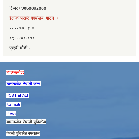
टिप्पर ः 9868802888
ईलाका प्रहरी कार्यालय, पाटन ः
९८५८७५१३१०
०९५-४००-०१०
प्रहरी चौकी ः
डाउनलाेड
डाउनलाेड नेपाली फन्ट
PCS NEPALI
Kalimati
Preeti
डाउनलाेड नेपाली युनिकाेड
नेपाली युनिकाेड राेमनाइज