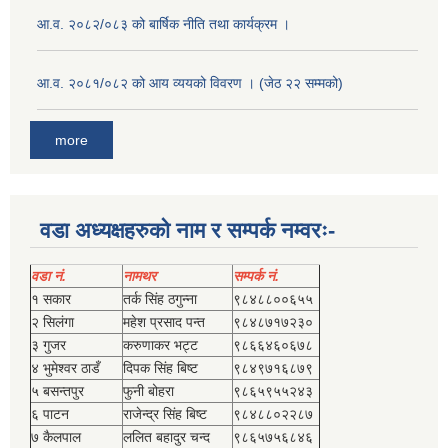
आ.व. २०८२/०८३ को बार्षिक नीति तथा कार्यक्रम ।
आ.व. २०८१/०८२ को आय व्ययको विवरण । (जेठ २२ सम्मको)
more
वडा अध्यक्षहरुको नाम र सम्पर्क नम्वरः-
वडा नं.
नामथर
सम्पर्क नं.
१ सकार
तर्क सिंह ठगुन्‍ना
९८४८८००६५५
२ सिलंगा
महेश प्रसाद पन्त
९८४८७१७२३०
३ गुजर
करुणाकर भट्ट
९८६६४६०६७८
४ भुमेश्‍वर ठाडँ
दिपक सिंह बिष्‍ट
९८४९७१६८७९
५ बसन्तपुर
फुनी बोहरा
९८६५९५५२४३
६ पाटन
राजेन्द्र सिंह बिष्‍ट
९८४८८०२२८७
७ कैलपाल
ललित बहादुर चन्द
९८६५७५६८४६