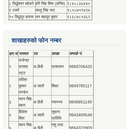
८ सिद्धेश्‍वर खोडपे
हरि सिंह बिष्‍ट (हरिश)
९८४८८३६४४०
९ टकरे
कालु सिंह भाट
९८५८७५१४२४
१० सिद्धपुर हतास
धन बहादुर कुवर
९८६८७८५३६२
शाखाहरुको फोन नम्बर
क्र.सं.
नामथर
पद
शाखा
सम्‍पर्क नं.
राजेन्द्र
१
प्रसाद
अ.छैठौ
प्रशासन
9868706420
भट्ट
ललित
२
कुमार
अ.सातौ
शिक्षा
9849785117
पाण्डेय
मदन सिंह
३
अ.छैठौ
स्वास्थ्य
9848851149
महरा
हिकेश
सूचना
४
अ.सातौ
9843409548
बिष्‍ट
प्रविधि
मदन सिंह
पशु तथा
५
अ.छैठौ
9864323909