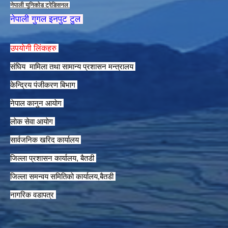
नेपाली युनिकाेड ट्रेडिसनल
नेपाली गुगल इनपुट टुल
उपयाेगी लिंकहरु
संघिय मामिला तथा सामान्य प्रशासन मन्त्रालय
केन्द्रिय पंजीकरण बिभाग
नेपाल कानुन आयाेग
लाेक सेवा आयाेग
सार्वजनिक खरिद कार्यालय
जिल्ला प्रशासन कार्यालय, बैतडी
जिल्ला समन्वय समितिको कार्यालय,बैतडी
नागरिक वडापत्र