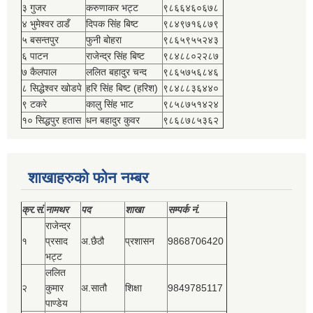
३ गुजर
करुणाकर भट्ट
९८६६४६०६७८
४ भुमेश्‍वर ठाडँ
दिपक सिंह बिष्‍ट
९८४९७१६८७९
५ बसन्तपुर
फुनी बोहरा
९८६५९५५२४३
६ पाटन
राजेन्द्र सिंह बिष्‍ट
९८४८८०२२८७
७ कैलपाल
ललित बहादुर चन्द
९८६५७५६८४६
८ सिद्धेश्‍वर खोडपे
हरि सिंह बिष्‍ट (हरिश)
९८४८८३६४४०
९ टकरे
कालु सिंह भाट
९८५८७५१४२४
१० सिद्धपुर हतास
धन बहादुर कुवर
९८६८७८५३६२
शाखाहरुको फोन नम्बर
क्र.सं.
नामथर
पद
शाखा
सम्‍पर्क नं.
राजेन्द्र
१
प्रसाद
अ.छैठौ
प्रशासन
9868706420
भट्ट
ललित
२
कुमार
अ.सातौ
शिक्षा
9849785117
पाण्डेय