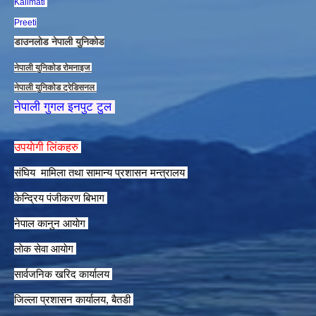
Kalimati
Preeti
डाउनलाेड नेपाली युनिकाेड
नेपाली युनिकाेड राेमनाइज
नेपाली युनिकाेड ट्रेडिसनल
नेपाली गुगल इनपुट टुल
उपयाेगी लिंकहरु
संघिय मामिला तथा सामान्य प्रशासन मन्त्रालय
केन्द्रिय पंजीकरण बिभाग
नेपाल कानुन आयाेग
लाेक सेवा आयाेग
सार्वजनिक खरिद कार्यालय
जिल्ला प्रशासन कार्यालय, बैतडी