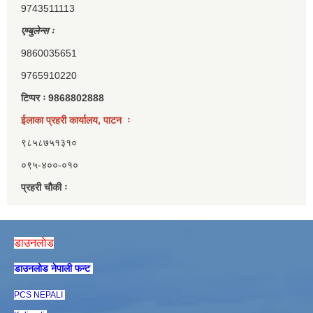
9743511113
एम्बुलेन्स ः
9860035651
9765910220
टिप्पर ः 9868802888
ईलाका प्रहरी कार्यालय, पाटन ः
९८५८७५१३१०
०९५-४००-०१०
प्रहरी चौकी ः
डाउनलाेड
डाउनलाेड नेपाली फन्ट
PCS NEPALI