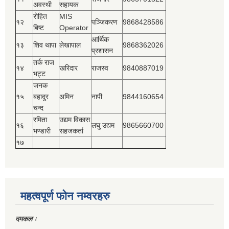
अवस्थी
सहायक
रोहित
MIS
१२
पञ्‍जिकरण
9868428586
बिष्‍ट
Operator
आर्थिक
१३
शिव थापा
लेखापाल
9868362026
प्रशासन
तर्क राज
१४
खरिदार
राजस्‍व
9840887019
भट्ट
जनक
१५
बहादुर
अमिन
नापी
9844160654
चन्द
रमिता
उद्यम विकास
१६
लघु उद्यम
9865660700
भण्डारी
सहजकर्ता
१७
महत्वपूर्ण फोन नम्वरहरु
दमकल ः