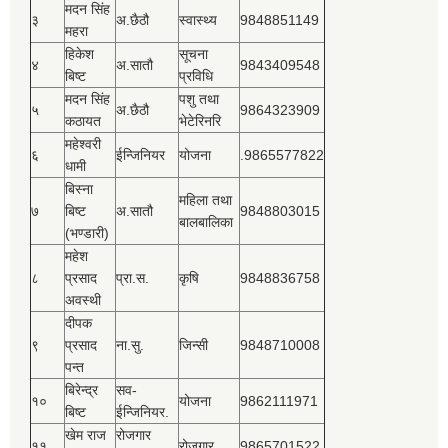
मदन सिंह
३
अ.छैठौ
स्वास्थ्य
9848851149
महरा
हिकेश
सूचना
४
अ.सातौ
9843409548
बिष्‍ट
प्रविधि
मदन सिंह
पशु तथा
५
अ.छैठौ
9864323909
कठायत
भेटेरिनरि
महेश्‍वरी
६
ईन्जिनियर
योजना
.9865577822
धामी
बिस्‍ना
महिला तथा
७
बिष्‍ट
अ.सातौ
9848803015
बालबालिका
(भण्डारी)
महेश
८
प्रसाद
प्रा.स.
कृषि
9848836758
अवस्थी
दीपक
९
प्रसाद
ना.सु.
जिन्सी
9848710008
पन्त
बिरेन्द्र
सव-
१०
योजना
9862111971
बिष्‍ट
ईन्जिनियर.
खेम राज
रोजगार
११
रोजगार
9865701522