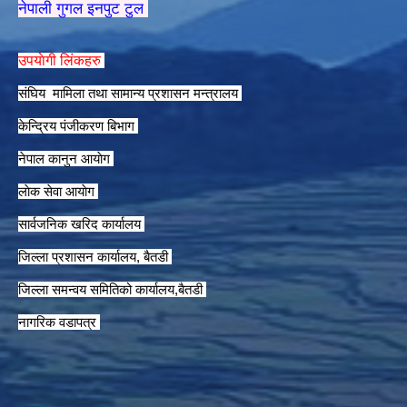
नेपाली गुगल इनपुट टुल
उपयाेगी लिंकहरु
संघिय मामिला तथा सामान्य प्रशासन मन्त्रालय
केन्द्रिय पंजीकरण बिभाग
नेपाल कानुन आयाेग
लाेक सेवा आयाेग
सार्वजनिक खरिद कार्यालय
जिल्ला प्रशासन कार्यालय, बैतडी
जिल्ला समन्वय समितिको कार्यालय,बैतडी
नागरिक वडापत्र