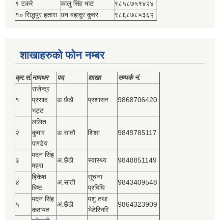
९ टकरे
कालु सिंह भाट
९८५८७५१४२४
१० सिद्धपुर हतास
धन बहादुर कुवर
९८६८७८५३६२
शाखाहरुको फोन नम्बर
क्र.सं.
नामथर
पद
शाखा
सम्‍पर्क नं.
राजेन्द्र
१
प्रसाद
अ.छैठौ
प्रशासन
9868706420
भट्ट
ललित
२
कुमार
अ.सातौ
शिक्षा
9849785117
पाण्डेय
मदन सिंह
३
अ.छैठौ
स्वास्थ्य
9848851149
महरा
हिकेश
सूचना
४
अ.सातौ
9843409548
बिष्‍ट
प्रविधि
मदन सिंह
पशु तथा
५
अ.छैठौ
9864323909
कठायत
भेटेरिनरि