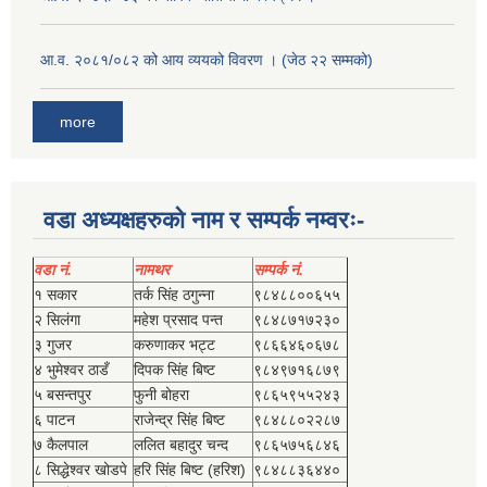
आ.व. २०८१/०८२ को आय व्ययको विवरण । (जेठ २२ सम्मको)
more
वडा अध्यक्षहरुको नाम र सम्पर्क नम्वरः-
वडा नं.
नामथर
सम्पर्क नं.
१ सकार
तर्क सिंह ठगुन्‍ना
९८४८८००६५५
२ सिलंगा
महेश प्रसाद पन्त
९८४८७१७२३०
३ गुजर
करुणाकर भट्ट
९८६६४६०६७८
४ भुमेश्‍वर ठाडँ
दिपक सिंह बिष्‍ट
९८४९७१६८७९
५ बसन्तपुर
फुनी बोहरा
९८६५९५५२४३
६ पाटन
राजेन्द्र सिंह बिष्‍ट
९८४८८०२२८७
७ कैलपाल
ललित बहादुर चन्द
९८६५७५६८४६
८ सिद्धेश्‍वर खोडपे
हरि सिंह बिष्‍ट (हरिश)
९८४८८३६४४०