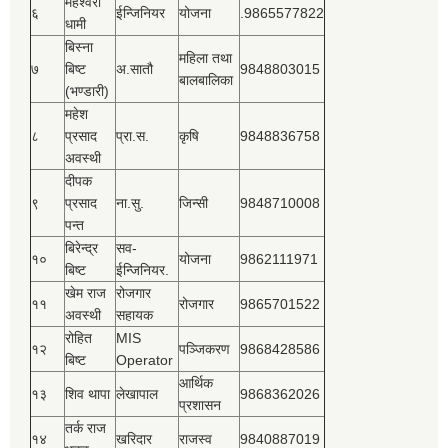
महेश्‍वरी
६
ईन्जिनियर
योजना
.9865577822
धामी
बिस्‍ना
महिला तथा
७
बिष्‍ट
अ.सातौ
9848803015
बालबालिका
(भण्डारी)
महेश
८
प्रसाद
प्रा.स.
कृषि
9848836758
अवस्थी
दीपक
९
प्रसाद
ना.सु.
जिन्सी
9848710008
पन्त
बिरेन्द्र
सव-
१०
योजना
9862111971
बिष्‍ट
ईन्जिनियर.
खेम राज
रोजगार
११
रोजगार
9865701522
अवस्थी
सहायक
रोहित
MIS
१२
पञ्‍जिकरण
9868428586
बिष्‍ट
Operator
आर्थिक
१३
शिव थापा
लेखापाल
9868362026
प्रशासन
तर्क राज
१४
खरिदार
राजस्‍व
9840887019