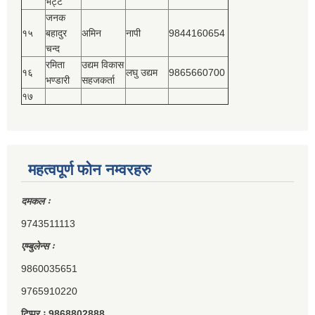
भट्ट
जनक
१५
बहादुर
अमिन
नापी
9844160654
चन्द
रमिता
उद्यम विकास
१६
लघु उद्यम
9865660700
भण्डारी
सहजकर्ता
१७
महत्वपूर्ण फोन नम्वरहरु
दमकल ः
9743511113
एम्बुलेन्स ः
9860035651
9765910220
टिप्पर ः 9868802888