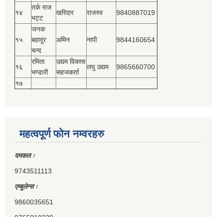
तर्क राज
१४
खरिदार
राजस्‍व
9840887019
भट्ट
जनक
१५
बहादुर
अमिन
नापी
9844160654
चन्द
रमिता
उद्यम विकास
१६
लघु उद्यम
9865660700
भण्डारी
सहजकर्ता
१७
महत्वपूर्ण फोन नम्वरहरु
दमकल ः
9743511113
एम्बुलेन्स ः
9860035651