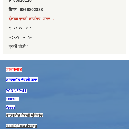
9765910220
टिप्पर ः 9868802888
ईलाका प्रहरी कार्यालय, पाटन ः
९८५८७५१३१०
०९५-४००-०१०
प्रहरी चौकी ः
डाउनलाेड
डाउनलाेड नेपाली फन्ट
PCS NEPALI
Kalimati
Preeti
डाउनलाेड नेपाली युनिकाेड
नेपाली युनिकाेड राेमनाइज