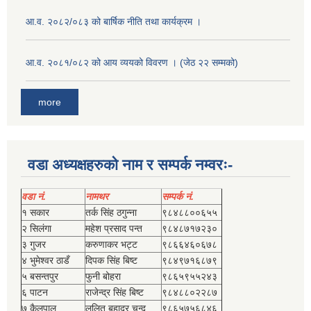
आ.व. २०८२/०८३ को बार्षिक नीति तथा कार्यक्रम ।
आ.व. २०८१/०८२ को आय व्ययको विवरण । (जेठ २२ सम्मको)
more
वडा अध्यक्षहरुको नाम र सम्पर्क नम्वरः-
वडा नं.
नामथर
सम्पर्क नं.
१ सकार
तर्क सिंह ठगुन्‍ना
९८४८८००६५५
२ सिलंगा
महेश प्रसाद पन्त
९८४८७१७२३०
३ गुजर
करुणाकर भट्ट
९८६६४६०६७८
४ भुमेश्‍वर ठाडँ
दिपक सिंह बिष्‍ट
९८४९७१६८७९
५ बसन्तपुर
फुनी बोहरा
९८६५९५५२४३
६ पाटन
राजेन्द्र सिंह बिष्‍ट
९८४८८०२२८७
७ कैलपाल
ललित बहादुर चन्द
९८६५७५६८४६