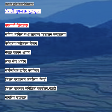
नेपाली युनिकाेड ट्रेडिसनल
नेपाली गुगल इनपुट टुल
उपयाेगी लिंकहरु
संघिय मामिला तथा सामान्य प्रशासन मन्त्रालय
केन्द्रिय पंजीकरण बिभाग
नेपाल कानुन आयाेग
लाेक सेवा आयाेग
सार्वजनिक खरिद कार्यालय
जिल्ला प्रशासन कार्यालय, बैतडी
जिल्ला समन्वय समितिको कार्यालय,बैतडी
नागरिक वडापत्र