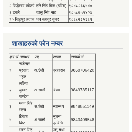
८ सिद्धेश्‍वर खोडपे
हरि सिंह बिष्‍ट (हरिश)
९८४८८३६४४०
९ टकरे
कालु सिंह भाट
९८५८७५१४२४
१० सिद्धपुर हतास
धन बहादुर कुवर
९८६८७८५३६२
शाखाहरुको फोन नम्बर
क्र.सं.
नामथर
पद
शाखा
सम्‍पर्क नं.
राजेन्द्र
१
प्रसाद
अ.छैठौ
प्रशासन
9868706420
भट्ट
ललित
२
कुमार
अ.सातौ
शिक्षा
9849785117
पाण्डेय
मदन सिंह
३
अ.छैठौ
स्वास्थ्य
9848851149
महरा
हिकेश
सूचना
४
अ.सातौ
9843409548
बिष्‍ट
प्रविधि
मदन सिंह
पशु तथा