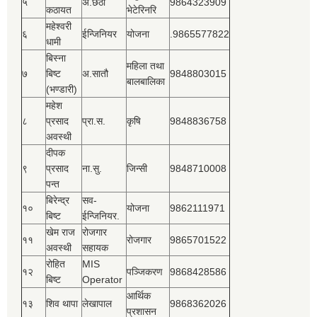
५
अ.छैठौ
9864323909
कठायत
भेटेरिनरि
महेश्‍वरी
६
ईन्जिनियर
योजना
.9865577822
धामी
बिस्‍ना
महिला तथा
७
बिष्‍ट
अ.सातौ
9848803015
बालबालिका
(भण्डारी)
महेश
८
प्रसाद
प्रा.स.
कृषि
9848836758
अवस्थी
दीपक
९
प्रसाद
ना.सु.
जिन्सी
9848710008
पन्त
बिरेन्द्र
सव-
१०
योजना
9862111971
बिष्‍ट
ईन्जिनियर.
खेम राज
रोजगार
११
रोजगार
9865701522
अवस्थी
सहायक
रोहित
MIS
१२
पञ्‍जिकरण
9868428586
बिष्‍ट
Operator
आर्थिक
१३
शिव थापा
लेखापाल
9868362026
प्रशासन