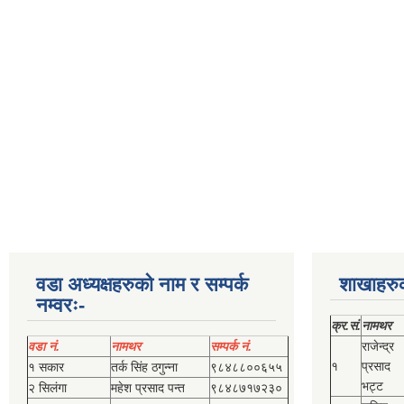
वडा अध्यक्षहरुको नाम र सम्पर्क
शाखाहरु
नम्वरः-
क्र.सं.
नामथर
वडा नं.
नामथर
सम्पर्क नं.
राजेन्द्र
१
प्रसाद
१ सकार
तर्क सिंह ठगुन्‍ना
९८४८८००६५५
भट्ट
२ सिलंगा
महेश प्रसाद पन्त
९८४८७१७२३०