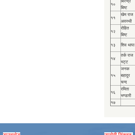
बिरेन्द्र
१०
बिष्‍ट
खेम राज
११
अवस्थी
रोहित
१२
बिष्‍ट
१३
शिव थापा
तर्क राज
१४
भट्ट
जनक
१५
बहादुर
चन्द
रमिता
१६
भण्डारी
१७
डाउनलाेड
उपयाेगी लिंकहरु