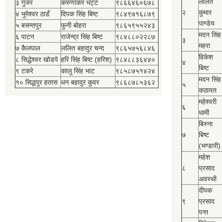
ललित
३ गुजर
करुणाकर भट्ट
९८६६४६०६७८
२
कुमार
४ भुमेश्‍वर ठाडँ
दिपक सिंह बिष्‍ट
९८४९७१६८७९
पाण्डेय
५ बसन्तपुर
फुनी बोहरा
९८६५९५५२४३
मदन सिंह
६ पाटन
राजेन्द्र सिंह बिष्‍ट
९८४८८०२२८७
३
महरा
७ कैलपाल
ललित बहादुर चन्द
९८६५७५६८४६
हिकेश
८ सिद्धेश्‍वर खोडपे
हरि सिंह बिष्‍ट (हरिश)
९८४८८३६४४०
४
बिष्‍ट
९ टकरे
कालु सिंह भाट
९८५८७५१४२४
मदन सिंह
१० सिद्धपुर हतास
धन बहादुर कुवर
९८६८७८५३६२
५
कठायत
महेश्‍वरी
६
धामी
बिस्‍ना
७
बिष्‍ट
(भण्डारी)
महेश
८
प्रसाद
अवस्थी
दीपक
९
प्रसाद
पन्त