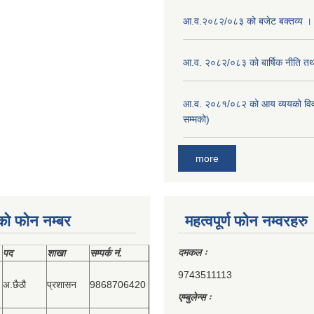
आ.व.२०८२/०८३ को बजेट बक्तव्य ।
आ.व. २०८२/०८३ को बार्षिक नीति तथा
आ.व. २०८१/०८२ को आय व्ययको वि
सम्मको)
more
को फोन नम्बर
महत्वपूर्ण फोन नम्वरहरु
दमकल ः
पद
शाखा
सम्‍पर्क नं.
9743511113
अ.छैठौ
प्रशासन
9868706420
एम्बुलेन्स ः