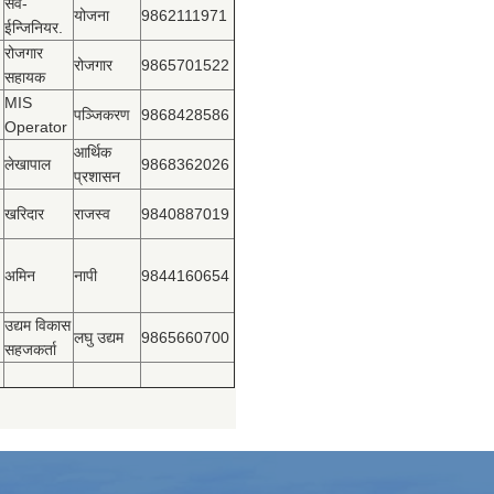
सव-
योजना
9862111971
ईन्जिनियर.
रोजगार
रोजगार
9865701522
सहायक
MIS
पञ्‍जिकरण
9868428586
Operator
आर्थिक
लेखापाल
9868362026
प्रशासन
खरिदार
राजस्‍व
9840887019
अमिन
नापी
9844160654
उद्यम विकास
लघु उद्यम
9865660700
सहजकर्ता