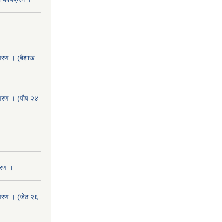
वरण । (बैशाख
वरण । (पौष २४
वरण ।
वरण । (जेठ २६