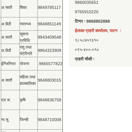
9860035651
अ.सातौ
शिक्षा
9849785117
9765910220
टिप्पर ः 9868802888
अ.छैठौ
स्वास्थ्य
9848851149
ईलाका प्रहरी कार्यालय, पाटन ः
सूचना
अ.सातौ
9843409548
९८५८७५१३१०
प्रविधि
पशु तथा
०९५-४००-०१०
अ.छैठौ
9864323909
भेटेरिनरि
प्रहरी चौकी ः
ईन्जिनियर
योजना
.9865577822
महिला तथा
अ.सातौ
9848803015
बालबालिका
प्रा.स.
कृषि
9848836758
ना.सु.
जिन्सी
9848710008