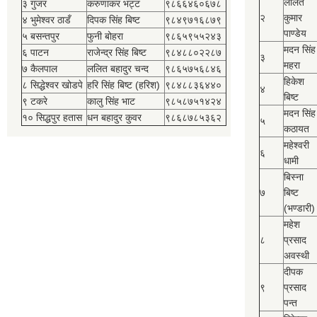
ललित
३ गुजर
करुणाकर भट्ट
९८६६४६०६७८
२
कुमार
४ भुमेश्‍वर ठाडँ
दिपक सिंह बिष्‍ट
९८४९७१६८७९
पाण्डेय
५ बसन्तपुर
फुनी बोहरा
९८६५९५५२४३
मदन सिंह
६ पाटन
राजेन्द्र सिंह बिष्‍ट
९८४८८०२२८७
३
महरा
७ कैलपाल
ललित बहादुर चन्द
९८६५७५६८४६
हिकेश
८ सिद्धेश्‍वर खोडपे
हरि सिंह बिष्‍ट (हरिश)
९८४८८३६४४०
४
बिष्‍ट
९ टकरे
कालु सिंह भाट
९८५८७५१४२४
मदन सिंह
१० सिद्धपुर हतास
धन बहादुर कुवर
९८६८७८५३६२
५
कठायत
महेश्‍वरी
६
धामी
बिस्‍ना
७
बिष्‍ट
(भण्डारी)
महेश
८
प्रसाद
अवस्थी
दीपक
९
प्रसाद
पन्त