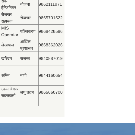
सव-
योजना
9862111971
ईन्जिनियर.
रोजगार
रोजगार
9865701522
सहायक
MIS
पञ्‍जिकरण
9868428586
Operator
आर्थिक
लेखापाल
9868362026
प्रशासन
खरिदार
राजस्‍व
9840887019
अमिन
नापी
9844160654
उद्यम विकास
लघु उद्यम
9865660700
सहजकर्ता