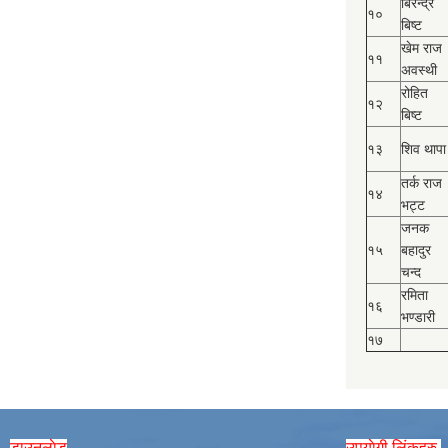
बिरेन्द्र
१०
बिष्‍ट
खेम राज
११
अवस्थी
रोहित
१२
बिष्‍ट
१३
शिव थापा
तर्क राज
१४
भट्ट
जनक
१५
बहादुर
चन्द
रमिता
१६
भण्डारी
१७
डाउनलाेड
उपयाेगी लिंकहरु