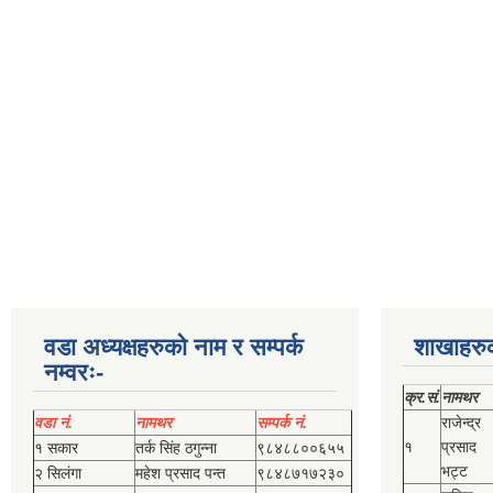
वडा अध्यक्षहरुको नाम र सम्पर्क
शाखाहरु
नम्वरः-
क्र.सं.
नामथर
वडा नं.
नामथर
सम्पर्क नं.
राजेन्द्र
१
प्रसाद
१ सकार
तर्क सिंह ठगुन्‍ना
९८४८८००६५५
भट्ट
२ सिलंगा
महेश प्रसाद पन्त
९८४८७१७२३०