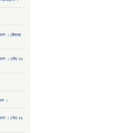
वरण । (बैशाख
वरण । (पौष २४
वरण ।
वरण । (जेठ २६