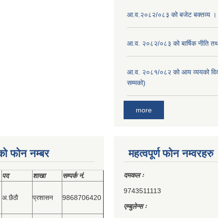
आ.व.२०८२/०८३ को बजेट बक्तव्य ।
आ.व. २०८२/०८३ को बार्षिक नीति तथा
आ.व. २०८१/०८२ को आय व्ययको वि
सम्मको)
more
को फोन नम्बर
महत्वपूर्ण फोन नम्वरहरु
दमकल ः
पद
शाखा
सम्‍पर्क नं.
9743511113
अ.छैठौ
प्रशासन
9868706420
एम्बुलेन्स ः