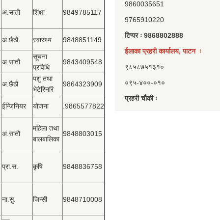
9860035651
अ.सातौ
शिक्षा
9849785117
9765910220
टिप्पर ः 9868802888
अ.छैठौ
स्वास्थ्य
9848851149
ईलाका प्रहरी कार्यालय, पाटन ः
सूचना
अ.सातौ
9843409548
९८५८७५१३१०
प्रविधि
पशु तथा
०९५-४००-०१०
अ.छैठौ
9864323909
भेटेरिनरि
प्रहरी चौकी ः
ईन्जिनियर
योजना
.9865577822
महिला तथा
अ.सातौ
9848803015
बालबालिका
प्रा.स.
कृषि
9848836758
ना.सु.
जिन्सी
9848710008