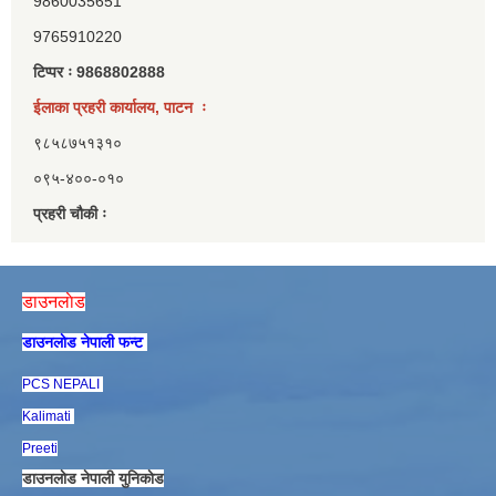
9860035651
9765910220
टिप्पर ः 9868802888
ईलाका प्रहरी कार्यालय, पाटन ः
९८५८७५१३१०
०९५-४००-०१०
प्रहरी चौकी ः
डाउनलाेड
डाउनलाेड नेपाली फन्ट
PCS NEPALI
Kalimati
Preeti
डाउनलाेड नेपाली युनिकाेड