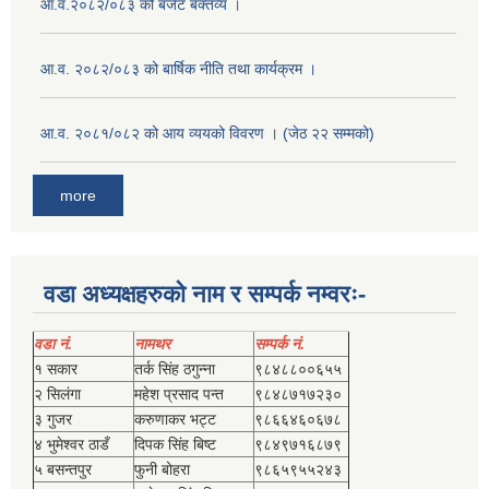
आ.व.२०८२/०८३ को बजेट बक्तव्य ।
आ.व. २०८२/०८३ को बार्षिक नीति तथा कार्यक्रम ।
आ.व. २०८१/०८२ को आय व्ययको विवरण । (जेठ २२ सम्मको)
more
वडा अध्यक्षहरुको नाम र सम्पर्क नम्वरः-
वडा नं.
नामथर
सम्पर्क नं.
१ सकार
तर्क सिंह ठगुन्‍ना
९८४८८००६५५
२ सिलंगा
महेश प्रसाद पन्त
९८४८७१७२३०
३ गुजर
करुणाकर भट्ट
९८६६४६०६७८
४ भुमेश्‍वर ठाडँ
दिपक सिंह बिष्‍ट
९८४९७१६८७९
५ बसन्तपुर
फुनी बोहरा
९८६५९५५२४३