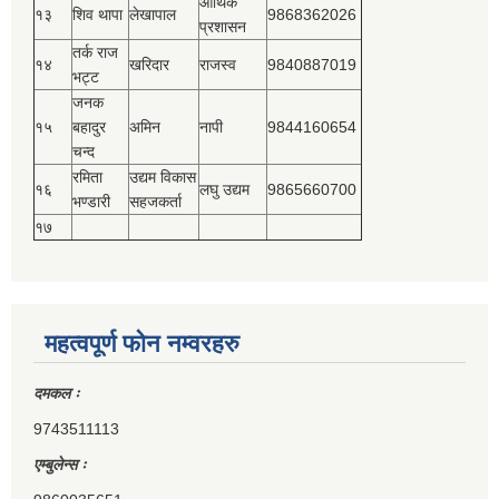
आर्थिक
१३
शिव थापा
लेखापाल
9868362026
प्रशासन
तर्क राज
१४
खरिदार
राजस्‍व
9840887019
भट्ट
जनक
१५
बहादुर
अमिन
नापी
9844160654
चन्द
रमिता
उद्यम विकास
१६
लघु उद्यम
9865660700
भण्डारी
सहजकर्ता
१७
महत्वपूर्ण फोन नम्वरहरु
दमकल ः
9743511113
एम्बुलेन्स ः