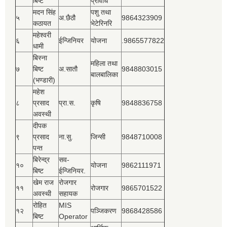
बिष्‍ट
प्रविधि
मदन सिंह
पशु तथा
५
अ.छैठौ
9864323909
कठायत
भेटेरिनरि
महेश्‍वरी
६
ईन्जिनियर
योजना
.9865577822
धामी
बिस्‍ना
महिला तथा
७
बिष्‍ट
अ.सातौ
9848803015
बालबालिका
(भण्डारी)
महेश
८
प्रसाद
प्रा.स.
कृषि
9848836758
अवस्थी
दीपक
९
प्रसाद
ना.सु.
जिन्सी
9848710008
पन्त
बिरेन्द्र
सव-
१०
योजना
9862111971
बिष्‍ट
ईन्जिनियर.
खेम राज
रोजगार
११
रोजगार
9865701522
अवस्थी
सहायक
रोहित
MIS
१२
पञ्‍जिकरण
9868428586
बिष्‍ट
Operator