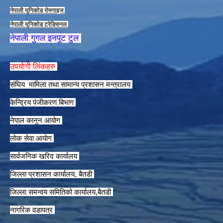
नेपाली युनिकाेड राेमनाइज
नेपाली युनिकाेड ट्रेडिसनल
नेपाली गुगल इनपुट टुल
उपयाेगी लिंकहरु
संघिय मामिला तथा सामान्य प्रशासन मन्त्रालय
केन्द्रिय पंजीकरण बिभाग
नेपाल कानुन आयाेग
लाेक सेवा आयाेग
सार्वजनिक खरिद कार्यालय
जिल्ला प्रशासन कार्यालय, बैतडी
जिल्ला समन्वय समितिको कार्यालय,बैतडी
नागरिक वडापत्र