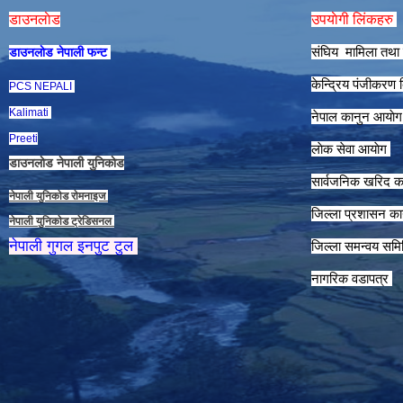
डाउनलाेड
उपयाेगी लिंकहरु
संघिय मामिला तथा 
डाउनलाेड नेपाली फन्ट
केन्द्रिय पंजीकरण
PCS NEPALI
Kalimati
नेपाल कानुन आयाे
Preeti
लाेक सेवा आयाेग
डाउनलाेड नेपाली युनिकाेड
सार्वजनिक खरिद क
नेपाली युनिकाेड राेमनाइज
जिल्ला प्रशासन कार
नेपाली युनिकाेड ट्रेडिसनल
नेपाली गुगल इनपुट टुल
जिल्ला समन्वय समि
नागरिक वडापत्र