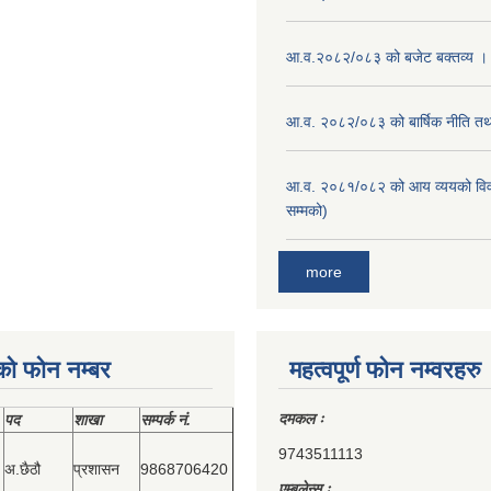
आ.व.२०८२/०८३ को बजेट बक्तव्य ।
आ.व. २०८२/०८३ को बार्षिक नीति तथा
आ.व. २०८१/०८२ को आय व्ययको वि
सम्मको)
more
को फोन नम्बर
महत्वपूर्ण फोन नम्वरहरु
दमकल ः
पद
शाखा
सम्‍पर्क नं.
9743511113
अ.छैठौ
प्रशासन
9868706420
एम्बुलेन्स ः