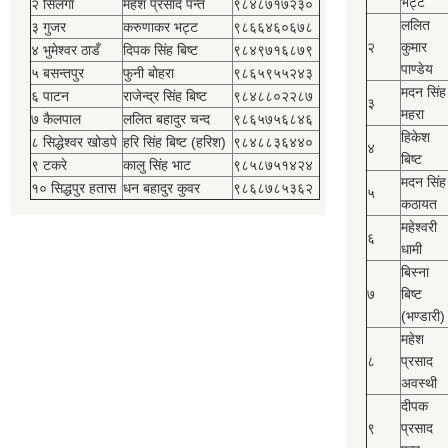
भट्ट
२ सिलंगा
महेश प्रसाद पन्त
९८४८७१७२३०
ललित
३ गुजर
करुणाकर भट्ट
९८६६४६०६७८
२
कुमार
४ भुमेश्‍वर ठाडँ
दिपक सिंह बिष्‍ट
९८४९७१६८७९
पाण्डेय
५ बसन्तपुर
फुनी बोहरा
९८६५९५५२४३
मदन सिंह
६ पाटन
राजेन्द्र सिंह बिष्‍ट
९८४८८०२२८७
३
महरा
७ कैलपाल
ललित बहादुर चन्द
९८६५७५६८४६
हिकेश
८ सिद्धेश्‍वर खोडपे
हरि सिंह बिष्‍ट (हरिश)
९८४८८३६४४०
४
बिष्‍ट
९ टकरे
कालु सिंह भाट
९८५८७५१४२४
मदन सिंह
१० सिद्धपुर हतास
धन बहादुर कुवर
९८६८७८५३६२
५
कठायत
महेश्‍वरी
६
धामी
बिस्‍ना
७
बिष्‍ट
(भण्डारी)
महेश
८
प्रसाद
अवस्थी
दीपक
९
प्रसाद