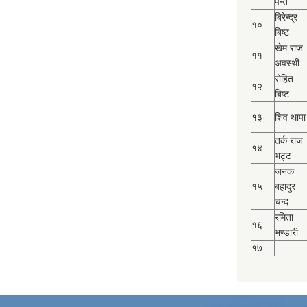
पन्त
बिरेन्द्र
१०
बिष्‍ट
खेम राज
११
अवस्थी
रोहित
१२
बिष्‍ट
१३
शिव थापा
तर्क राज
१४
भट्ट
जनक
१५
बहादुर
चन्द
रमिता
१६
भण्डारी
१७