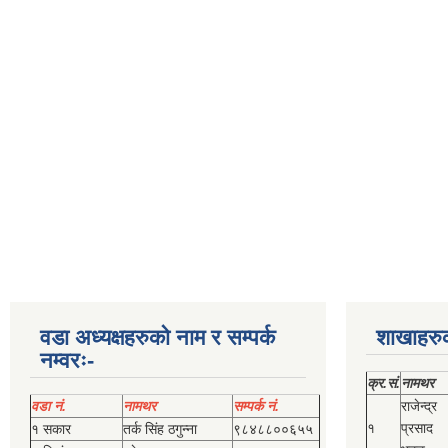
वडा अध्यक्षहरुको नाम र सम्पर्क
शाखाहरु
नम्वरः-
क्र.सं.
नामथर
वडा नं.
नामथर
सम्पर्क नं.
राजेन्द्र
१
प्रसाद
१ सकार
तर्क सिंह ठगुन्‍ना
९८४८८००६५५