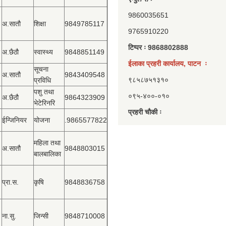
9860035651
अ.सातौ
शिक्षा
9849785117
9765910220
टिप्पर ः 9868802888
अ.छैठौ
स्वास्थ्य
9848851149
ईलाका प्रहरी कार्यालय, पाटन ः
सूचना
अ.सातौ
9843409548
९८५८७५१३१०
प्रविधि
पशु तथा
०९५-४००-०१०
अ.छैठौ
9864323909
भेटेरिनरि
प्रहरी चौकी ः
ईन्जिनियर
योजना
.9865577822
महिला तथा
अ.सातौ
9848803015
बालबालिका
प्रा.स.
कृषि
9848836758
ना.सु.
जिन्सी
9848710008