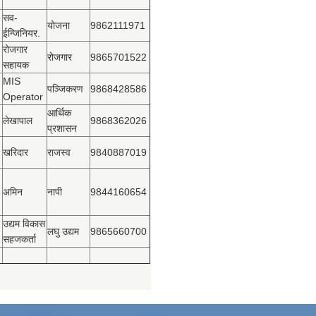
सव-
योजना
9862111971
ईन्जिनियर.
रोजगार
रोजगार
9865701522
सहायक
MIS
पञ्‍जिकरण
9868428586
Operator
आर्थिक
लेखापाल
9868362026
प्रशासन
खरिदार
राजस्‍व
9840887019
अमिन
नापी
9844160654
उद्यम विकास
लघु उद्यम
9865660700
सहजकर्ता