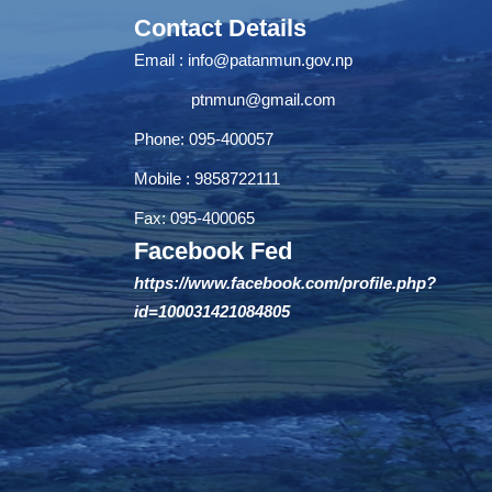
Contact Details
Email :
info@patanmun.gov.np
ptnmun@gmail.com
Phone: 095-400057
Mobile : 9858722111
Fax: 095-400065
Facebook Fed
https://www.facebook.com/profile.php?
id=100031421084805