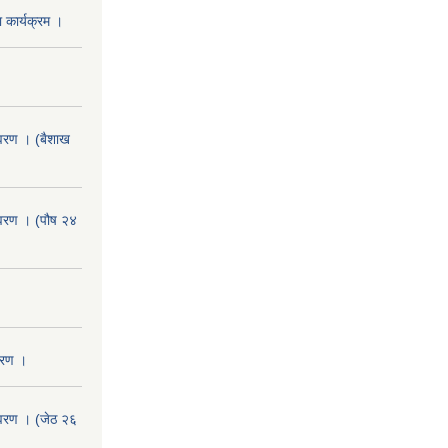
 कार्यक्रम ।
वरण । (बैशाख
वरण । (पौष २४
वरण ।
वरण । (जेठ २६