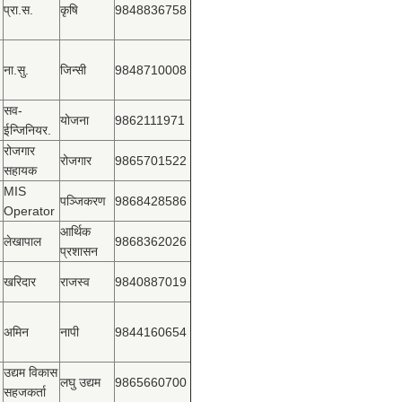
प्रा.स.
कृषि
9848836758
ना.सु.
जिन्सी
9848710008
सव-
योजना
9862111971
ईन्जिनियर.
रोजगार
रोजगार
9865701522
सहायक
MIS
पञ्‍जिकरण
9868428586
Operator
आर्थिक
लेखापाल
9868362026
प्रशासन
खरिदार
राजस्‍व
9840887019
अमिन
नापी
9844160654
उद्यम विकास
लघु उद्यम
9865660700
सहजकर्ता