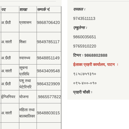
दमकल ः
पद
शाखा
सम्‍पर्क नं.
9743511113
अ.छैठौ
प्रशासन
9868706420
एम्बुलेन्स ः
9860035651
अ.सातौ
शिक्षा
9849785117
9765910220
टिप्पर ः 9868802888
अ.छैठौ
स्वास्थ्य
9848851149
ईलाका प्रहरी कार्यालय, पाटन ः
सूचना
अ.सातौ
9843409548
९८५८७५१३१०
प्रविधि
पशु तथा
०९५-४००-०१०
अ.छैठौ
9864323909
भेटेरिनरि
प्रहरी चौकी ः
ईन्जिनियर
योजना
.9865577822
महिला तथा
अ.सातौ
9848803015
बालबालिका