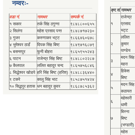
नम्वरः-
क्र.सं.
नामथर
वडा नं.
नामथर
सम्पर्क नं.
राजेन्द्र
१
प्रसाद
१ सकार
तर्क सिंह ठगुन्‍ना
९८४८८००६५५
भट्ट
२ सिलंगा
महेश प्रसाद पन्त
९८४८७१७२३०
ललित
३ गुजर
करुणाकर भट्ट
९८६६४६०६७८
२
कुमार
४ भुमेश्‍वर ठाडँ
दिपक सिंह बिष्‍ट
९८४९७१६८७९
पाण्डेय
५ बसन्तपुर
फुनी बोहरा
९८६५९५५२४३
मदन सिंह
६ पाटन
राजेन्द्र सिंह बिष्‍ट
९८४८८०२२८७
३
महरा
७ कैलपाल
ललित बहादुर चन्द
९८६५७५६८४६
हिकेश
८ सिद्धेश्‍वर खोडपे
हरि सिंह बिष्‍ट (हरिश)
९८४८८३६४४०
४
बिष्‍ट
९ टकरे
कालु सिंह भाट
९८५८७५१४२४
मदन सिंह
१० सिद्धपुर हतास
धन बहादुर कुवर
९८६८७८५३६२
५
कठायत
महेश्‍वरी
६
धामी
बिस्‍ना
७
बिष्‍ट
(भण्डारी)
महेश