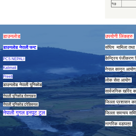
१७
डाउनलाेड
उपयाेगी लिंकहरु
संघिय मामिला तथा 
डाउनलाेड नेपाली फन्ट
केन्द्रिय पंजीकरण
PCS NEPALI
Kalimati
नेपाल कानुन आयाे
Preeti
लाेक सेवा आयाेग
डाउनलाेड नेपाली युनिकाेड
सार्वजनिक खरिद क
नेपाली युनिकाेड राेमनाइज
जिल्ला प्रशासन कार
नेपाली युनिकाेड ट्रेडिसनल
नेपाली गुगल इनपुट टुल
जिल्ला समन्वय समि
नागरिक वडापत्र