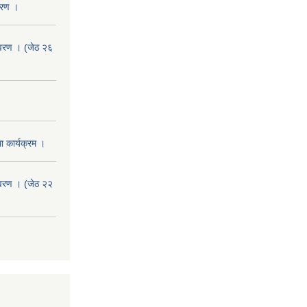
वरण ।
वरण । (जेठ २६
 कार्यक्रम ।
वरण । (जेठ २२