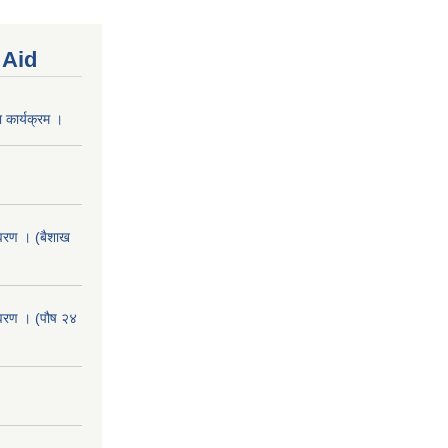
 Aid
 कार्यक्रम ।
वरण । (बैशाख
वरण । (पौष २४