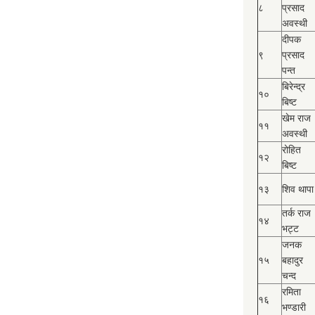
८
प्रसाद
अवस्थी
दीपक
९
प्रसाद
पन्त
बिरेन्द्र
१०
बिष्‍ट
खेम राज
११
अवस्थी
रोहित
१२
बिष्‍ट
१३
शिव थापा
तर्क राज
१४
भट्ट
जनक
१५
बहादुर
चन्द
रमिता
१६
भण्डारी