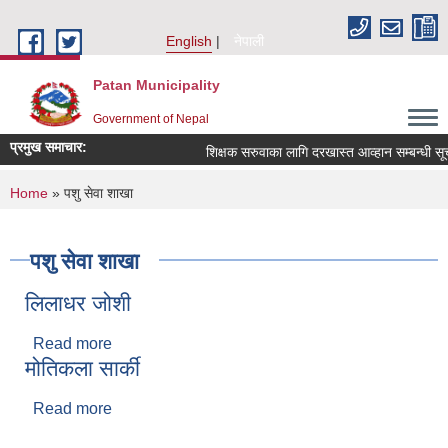
Skip to main content
English
नेपाली
Patan Municipality
Government of Nepal
प्रमुख समाचार:
शिक्षक सरुवाका लागि दरखास्त आव्हान सम्बन्धी सूचन
You are here
Home
» पशु सेवा शाखा
पशु सेवा शाखा
लिलाधर जोशी
Read more
about लिलाधर जोशी
मोतिकला सार्की
Read more
about मोतिकला सार्की