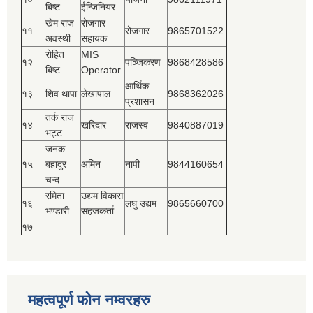
बिष्‍ट
ईन्जिनियर.
खेम राज
रोजगार
११
रोजगार
9865701522
अवस्थी
सहायक
रोहित
MIS
१२
पञ्‍जिकरण
9868428586
बिष्‍ट
Operator
आर्थिक
१३
शिव थापा
लेखापाल
9868362026
प्रशासन
तर्क राज
१४
खरिदार
राजस्‍व
9840887019
भट्ट
जनक
१५
बहादुर
अमिन
नापी
9844160654
चन्द
रमिता
उद्यम विकास
१६
लघु उद्यम
9865660700
भण्डारी
सहजकर्ता
१७
महत्वपूर्ण फोन नम्वरहरु