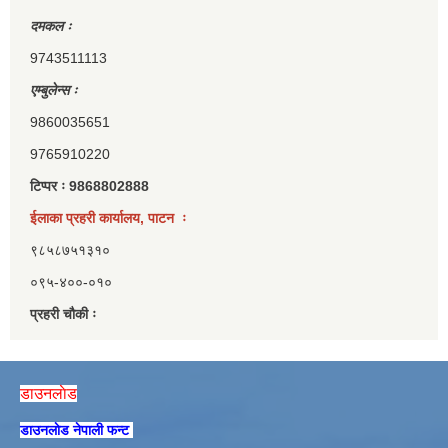
दमकल ः
9743511113
एम्बुलेन्स ः
9860035651
9765910220
टिप्पर ः 9868802888
ईलाका प्रहरी कार्यालय, पाटन ः
९८५८७५१३१०
०९५-४००-०१०
प्रहरी चौकी ः
डाउनलाेड
डाउनलाेड नेपाली फन्ट