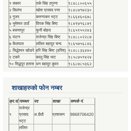
१ सकार
तर्क सिंह ठगुन्‍ना
९८४८८००६५५
२ सिलंगा
महेश प्रसाद पन्त
९८४८७१७२३०
३ गुजर
करुणाकर भट्ट
९८६६४६०६७८
४ भुमेश्‍वर ठाडँ
दिपक सिंह बिष्‍ट
९८४९७१६८७९
५ बसन्तपुर
फुनी बोहरा
९८६५९५५२४३
६ पाटन
राजेन्द्र सिंह बिष्‍ट
९८४८८०२२८७
७ कैलपाल
ललित बहादुर चन्द
९८६५७५६८४६
८ सिद्धेश्‍वर खोडपे
हरि सिंह बिष्‍ट (हरिश)
९८४८८३६४४०
९ टकरे
कालु सिंह भाट
९८५८७५१४२४
१० सिद्धपुर हतास
धन बहादुर कुवर
९८६८७८५३६२
शाखाहरुको फोन नम्बर
क्र.सं.
नामथर
पद
शाखा
सम्‍पर्क नं.
राजेन्द्र
१
प्रसाद
अ.छैठौ
प्रशासन
9868706420
भट्ट
ललित