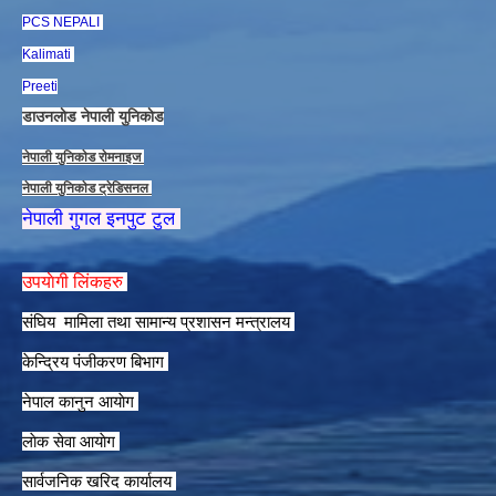
PCS NEPALI
Kalimati
Preeti
डाउनलाेड नेपाली युनिकाेड
नेपाली युनिकाेड राेमनाइज
नेपाली युनिकाेड ट्रेडिसनल
नेपाली गुगल इनपुट टुल
उपयाेगी लिंकहरु
संघिय मामिला तथा सामान्य प्रशासन मन्त्रालय
केन्द्रिय पंजीकरण बिभाग
नेपाल कानुन आयाेग
लाेक सेवा आयाेग
सार्वजनिक खरिद कार्यालय