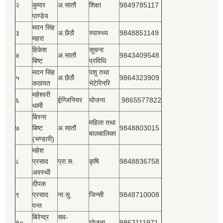
२
कुमार
अ.सातौ
शिक्षा
9849785117
पाण्डेय
मदन सिंह
३
अ.छैठौ
स्वास्थ्य
9848851149
महरा
हिकेश
सूचना
४
अ.सातौ
9843409548
बिष्‍ट
प्रविधि
मदन सिंह
पशु तथा
५
अ.छैठौ
9864323909
कठायत
भेटेरिनरि
महेश्‍वरी
६
ईन्जिनियर
योजना
.9865577822
धामी
बिस्‍ना
महिला तथा
७
बिष्‍ट
अ.सातौ
9848803015
बालबालिका
(भण्डारी)
महेश
८
प्रसाद
प्रा.स.
कृषि
9848836758
अवस्थी
दीपक
९
प्रसाद
ना.सु.
जिन्सी
9848710008
पन्त
बिरेन्द्र
सव-
१०
योजना
9862111971