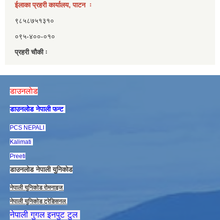
ईलाका प्रहरी कार्यालय, पाटन ः
९८५८७५१३१०
०९५-४००-०१०
प्रहरी चौकी ः
डाउनलाेड
डाउनलाेड नेपाली फन्ट
PCS NEPALI
Kalimati
Preeti
डाउनलाेड नेपाली युनिकाेड
नेपाली युनिकाेड राेमनाइज
नेपाली युनिकाेड ट्रेडिसनल
नेपाली गुगल इनपुट टुल