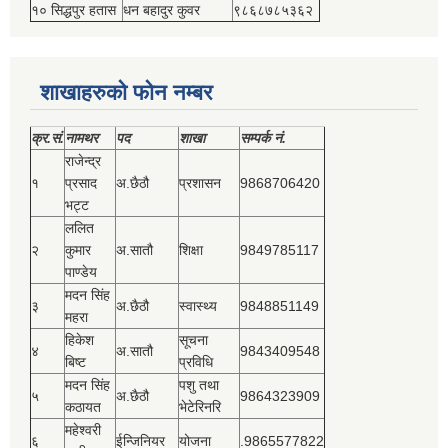
१० सिद्धपुर हतास
धन बहादुर कुवर
९८६८७८५३६२
शाखाहरुको फोन नम्बर
क्र.सं.
नामथर
पद
शाखा
सम्‍पर्क नं.
राजेन्द्र
१
प्रसाद
अ.छैठौ
प्रशासन
9868706420
भट्ट
ललित
२
कुमार
अ.सातौ
शिक्षा
9849785117
पाण्डेय
मदन सिंह
३
अ.छैठौ
स्वास्थ्य
9848851149
महरा
हिकेश
सूचना
४
अ.सातौ
9843409548
बिष्‍ट
प्रविधि
मदन सिंह
पशु तथा
५
अ.छैठौ
9864323909
कठायत
भेटेरिनरि
महेश्‍वरी
६
ईन्जिनियर
योजना
.9865577822