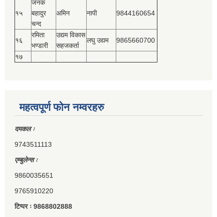
जनक
१५
बहादुर
अमिन
नापी
9844160654
चन्द
रमिता
उद्यम विकास
१६
लघु उद्यम
9865660700
भण्डारी
सहजकर्ता
१७
महत्वपूर्ण फोन नम्वरहरु
दमकल ः
9743511113
एम्बुलेन्स ः
9860035651
9765910220
टिप्पर ः 9868802888