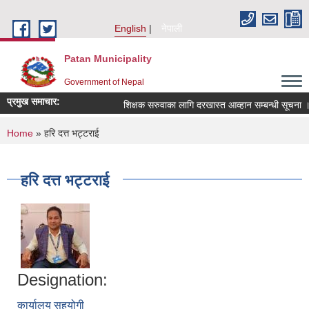
Skip to main content
English
नेपाली
Patan Municipality
Government of Nepal
प्रमुख समाचार:
शिक्षक सरुवाका लागि दरखास्त आव्हान सम्बन्धी सूचना ।
You are here
Home
» हरि दत्त भट्टराई
हरि दत्त भट्टराई
Designation:
कार्यालय सहयोगी