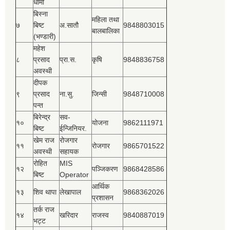
धामी
बिस्‍ना
महिला तथा
७
बिष्‍ट
अ.सातौ
9848803015
बालबालिका
(भण्डारी)
महेश
८
प्रसाद
प्रा.स.
कृषि
9848836758
अवस्थी
दीपक
९
प्रसाद
ना.सु.
जिन्सी
9848710008
पन्त
बिरेन्द्र
सव-
१०
योजना
9862111971
बिष्‍ट
ईन्जिनियर.
खेम राज
रोजगार
११
रोजगार
9865701522
अवस्थी
सहायक
रोहित
MIS
१२
पञ्‍जिकरण
9868428586
बिष्‍ट
Operator
आर्थिक
१३
शिव थापा
लेखापाल
9868362026
प्रशासन
तर्क राज
१४
खरिदार
राजस्‍व
9840887019
भट्ट