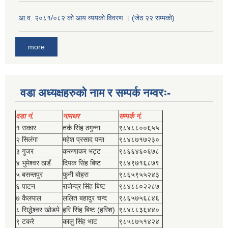
आ.व. २०८१/०८२ को आय व्ययको विवरण । (जेठ २२ सम्मको)
more
वडा अध्यक्षहरुको नाम र सम्पर्क नम्वरः-
वडा नं.
नामथर
सम्पर्क नं.
१ सकार
तर्क सिंह ठगुन्‍ना
९८४८८००६५५
२ सिलंगा
महेश प्रसाद पन्त
९८४८७१७२३०
३ गुजर
करुणाकर भट्ट
९८६६४६०६७८
४ भुमेश्‍वर ठाडँ
दिपक सिंह बिष्‍ट
९८४९७१६८७९
५ बसन्तपुर
फुनी बोहरा
९८६५९५५२४३
६ पाटन
राजेन्द्र सिंह बिष्‍ट
९८४८८०२२८७
७ कैलपाल
ललित बहादुर चन्द
९८६५७५६८४६
८ सिद्धेश्‍वर खोडपे
हरि सिंह बिष्‍ट (हरिश)
९८४८८३६४४०
९ टकरे
कालु सिंह भाट
९८५८७५१४२४