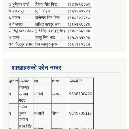
४ भुमेश्‍वर ठाडँ
दिपक सिंह बिष्‍ट
९८४९७१६८७९
५ बसन्तपुर
फुनी बोहरा
९८६५९५५२४३
६ पाटन
राजेन्द्र सिंह बिष्‍ट
९८४८८०२२८७
७ कैलपाल
ललित बहादुर चन्द
९८६५७५६८४६
८ सिद्धेश्‍वर खोडपे
हरि सिंह बिष्‍ट (हरिश)
९८४८८३६४४०
९ टकरे
कालु सिंह भाट
९८५८७५१४२४
१० सिद्धपुर हतास
धन बहादुर कुवर
९८६८७८५३६२
शाखाहरुको फोन नम्बर
क्र.सं.
नामथर
पद
शाखा
सम्‍पर्क नं.
राजेन्द्र
१
प्रसाद
अ.छैठौ
प्रशासन
9868706420
भट्ट
ललित
२
कुमार
अ.सातौ
शिक्षा
9849785117
पाण्डेय
मदन सिंह