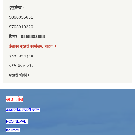
एम्बुलेन्स ः
9860035651
9765910220
टिप्पर ः 9868802888
ईलाका प्रहरी कार्यालय, पाटन ः
९८५८७५१३१०
०९५-४००-०१०
प्रहरी चौकी ः
डाउनलाेड
डाउनलाेड नेपाली फन्ट
PCS NEPALI
Kalimati