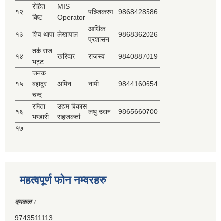
रोहित
MIS
१२
पञ्‍जिकरण
9868428586
बिष्‍ट
Operator
आर्थिक
१३
शिव थापा
लेखापाल
9868362026
प्रशासन
तर्क राज
१४
खरिदार
राजस्‍व
9840887019
भट्ट
जनक
१५
बहादुर
अमिन
नापी
9844160654
चन्द
रमिता
उद्यम विकास
१६
लघु उद्यम
9865660700
भण्डारी
सहजकर्ता
१७
महत्वपूर्ण फोन नम्वरहरु
दमकल ः
9743511113