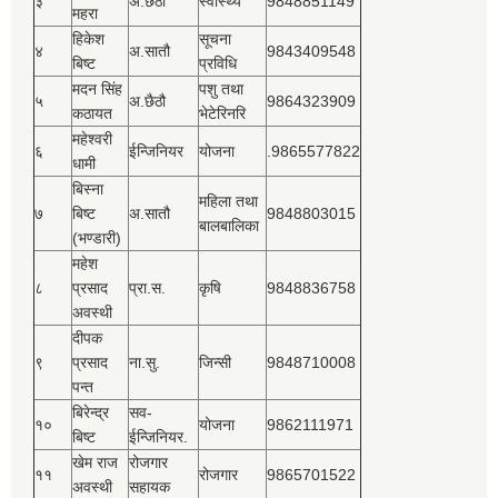
३
अ.छैठौ
स्वास्थ्य
9848851149
महरा
हिकेश
सूचना
४
अ.सातौ
9843409548
बिष्‍ट
प्रविधि
मदन सिंह
पशु तथा
५
अ.छैठौ
9864323909
कठायत
भेटेरिनरि
महेश्‍वरी
६
ईन्जिनियर
योजना
.9865577822
धामी
बिस्‍ना
महिला तथा
७
बिष्‍ट
अ.सातौ
9848803015
बालबालिका
(भण्डारी)
महेश
८
प्रसाद
प्रा.स.
कृषि
9848836758
अवस्थी
दीपक
९
प्रसाद
ना.सु.
जिन्सी
9848710008
पन्त
बिरेन्द्र
सव-
१०
योजना
9862111971
बिष्‍ट
ईन्जिनियर.
खेम राज
रोजगार
११
रोजगार
9865701522
अवस्थी
सहायक