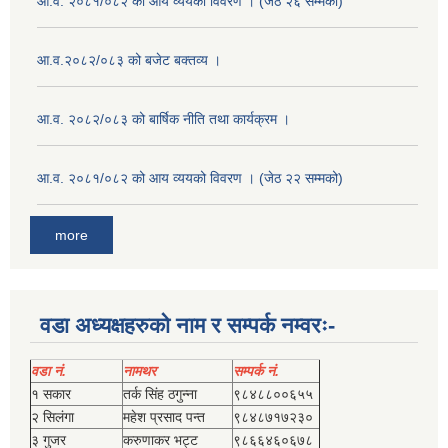
आ.व. २०८१/०८२ को आय व्ययको विवरण । (जेठ २६ सम्मको)
आ.व.२०८२/०८३ को बजेट बक्तव्य ।
आ.व. २०८२/०८३ को बार्षिक नीति तथा कार्यक्रम ।
आ.व. २०८१/०८२ को आय व्ययको विवरण । (जेठ २२ सम्मको)
more
वडा अध्यक्षहरुको नाम र सम्पर्क नम्वरः-
वडा नं.
नामथर
सम्पर्क नं.
१ सकार
तर्क सिंह ठगुन्‍ना
९८४८८००६५५
२ सिलंगा
महेश प्रसाद पन्त
९८४८७१७२३०
३ गुजर
करुणाकर भट्ट
९८६६४६०६७८