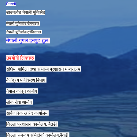
Preeti
डाउनलाेड नेपाली युनिकाेड
नेपाली युनिकाेड राेमनाइज
नेपाली युनिकाेड ट्रेडिसनल
नेपाली गुगल इनपुट टुल
उपयाेगी लिंकहरु
संघिय मामिला तथा सामान्य प्रशासन मन्त्रालय
केन्द्रिय पंजीकरण बिभाग
नेपाल कानुन आयाेग
लाेक सेवा आयाेग
सार्वजनिक खरिद कार्यालय
जिल्ला प्रशासन कार्यालय, बैतडी
जिल्ला समन्वय समितिको कार्यालय,बैतडी