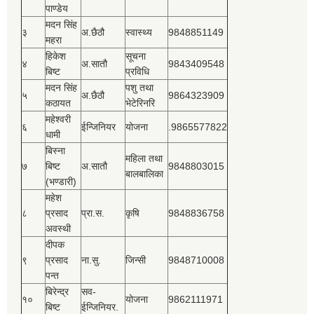
पाण्डेय
मदन सिंह
३
अ.छैठौ
स्वास्थ्य
9848851149
महरा
हिकेश
सूचना
४
अ.सातौ
9843409548
बिष्‍ट
प्रविधि
मदन सिंह
पशु तथा
५
अ.छैठौ
9864323909
कठायत
भेटेरिनरि
महेश्‍वरी
६
ईन्जिनियर
योजना
.9865577822
धामी
बिस्‍ना
महिला तथा
७
बिष्‍ट
अ.सातौ
9848803015
बालबालिका
(भण्डारी)
महेश
८
प्रसाद
प्रा.स.
कृषि
9848836758
अवस्थी
दीपक
९
प्रसाद
ना.सु.
जिन्सी
9848710008
पन्त
बिरेन्द्र
सव-
१०
योजना
9862111971
बिष्‍ट
ईन्जिनियर.