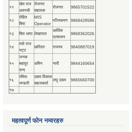
खेम राज
रोजगार
११
रोजगार
9865701522
अवस्थी
सहायक
रोहित
MIS
१२
पञ्‍जिकरण
9868428586
बिष्‍ट
Operator
आर्थिक
१३
शिव थापा
लेखापाल
9868362026
प्रशासन
तर्क राज
१४
खरिदार
राजस्‍व
9840887019
भट्ट
जनक
१५
बहादुर
अमिन
नापी
9844160654
चन्द
रमिता
उद्यम विकास
१६
लघु उद्यम
9865660700
भण्डारी
सहजकर्ता
१७
महत्वपूर्ण फोन नम्वरहरु