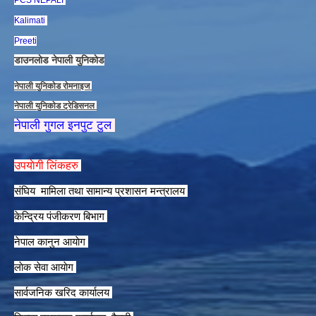
Kalimati
Preeti
डाउनलाेड नेपाली युनिकाेड
नेपाली युनिकाेड राेमनाइज
नेपाली युनिकाेड ट्रेडिसनल
नेपाली गुगल इनपुट टुल
उपयाेगी लिंकहरु
संघिय मामिला तथा सामान्य प्रशासन मन्त्रालय
केन्द्रिय पंजीकरण बिभाग
नेपाल कानुन आयाेग
लाेक सेवा आयाेग
सार्वजनिक खरिद कार्यालय