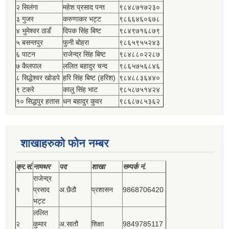
२ सिलंगा
महेश प्रसाद पन्त
९८४८७१७२३०
३ गुजर
करुणाकर भट्ट
९८६६४६०६७८
४ भुमेश्‍वर ठाडँ
दिपक सिंह बिष्‍ट
९८४९७१६८७९
५ बसन्तपुर
फुनी बोहरा
९८६५९५५२४३
६ पाटन
राजेन्द्र सिंह बिष्‍ट
९८४८८०२२८७
७ कैलपाल
ललित बहादुर चन्द
९८६५७५६८४६
८ सिद्धेश्‍वर खोडपे
हरि सिंह बिष्‍ट (हरिश)
९८४८८३६४४०
९ टकरे
कालु सिंह भाट
९८५८७५१४२४
१० सिद्धपुर हतास
धन बहादुर कुवर
९८६८७८५३६२
शाखाहरुको फोन नम्बर
क्र.सं.
नामथर
पद
शाखा
सम्‍पर्क नं.
राजेन्द्र
१
प्रसाद
अ.छैठौ
प्रशासन
9868706420
भट्ट
ललित
२
कुमार
अ.सातौ
शिक्षा
9849785117