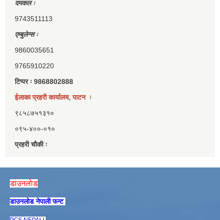
दमकल ः
9743511113
एम्बुलेन्स ः
9860035651
9765910220
टिप्पर ः 9868802888
ईलाका प्रहरी कार्यालय, पाटन ः
९८५८७५१३१०
०९५-४००-०१०
प्रहरी चौकी ः
डाउनलाेड
डाउनलाेड नेपाली फन्ट
PCS NEPALI